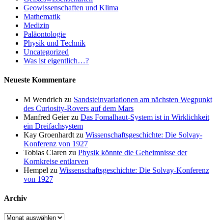
Geowissenschaften und Klima
Mathematik
Medizin
Paläontologie
Physik und Technik
Uncategorized
Was ist eigentlich…?
Neueste Kommentare
M Wendrich
zu
Sandsteinvariationen am nächsten Wegpunkt
des Curiosity-Rovers auf dem Mars
Manfred Geier
zu
Das Fomalhaut-System ist in Wirklichkeit
ein Dreifachsystem
Kay Groenhardt
zu
Wissenschaftsgeschichte: Die Solvay-
Konferenz von 1927
Tobias Claren
zu
Physik könnte die Geheimnisse der
Kornkreise entlarven
Hempel
zu
Wissenschaftsgeschichte: Die Solvay-Konferenz
von 1927
Archiv
Archiv