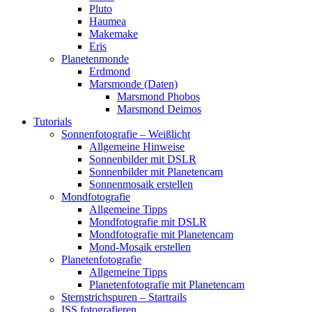
Pluto
Haumea
Makemake
Eris
Planetenmonde
Erdmond
Marsmonde (Daten)
Marsmond Phobos
Marsmond Deimos
Tutorials
Sonnenfotografie – Weißlicht
Allgemeine Hinweise
Sonnenbilder mit DSLR
Sonnenbilder mit Planetencam
Sonnenmosaik erstellen
Mondfotografie
Allgemeine Tipps
Mondfotografie mit DSLR
Mondfotografie mit Planetencam
Mond-Mosaik erstellen
Planetenfotografie
Allgemeine Tipps
Planetenfotografie mit Planetencam
Sternstrichspuren – Startrails
ISS fotografieren