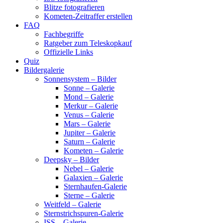
Blitze fotografieren
Kometen-Zeitraffer erstellen
FAQ
Fachbegriffe
Ratgeber zum Teleskopkauf
Offizielle Links
Quiz
Bildergalerie
Sonnensystem – Bilder
Sonne – Galerie
Mond – Galerie
Merkur – Galerie
Venus – Galerie
Mars – Galerie
Jupiter – Galerie
Saturn – Galerie
Kometen – Galerie
Deepsky – Bilder
Nebel – Galerie
Galaxien – Galerie
Sternhaufen-Galerie
Sterne – Galerie
Weitfeld – Galerie
Sternstrichspuren-Galerie
ISS – Galerie