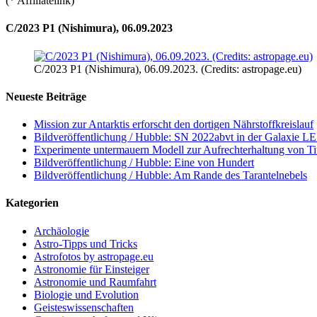
(* Affiliatelink)
C/2023 P1 (Nishimura), 06.09.2023
C/2023 P1 (Nishimura), 06.09.2023. (Credits: astropage.eu)
Neueste Beiträge
Mission zur Antarktis erforscht den dortigen Nährstoffkreislauf
Bildveröffentlichung / Hubble: SN 2022abvt in der Galaxie 
Experimente untermauern Modell zur Aufrechterhaltung von T
Bildveröffentlichung / Hubble: Eine von Hundert
Bildveröffentlichung / Hubble: Am Rande des Tarantelnebels
Kategorien
Archäologie
Astro-Tipps und Tricks
Astrofotos by astropage.eu
Astronomie für Einsteiger
Astronomie und Raumfahrt
Biologie und Evolution
Geisteswissenschaften