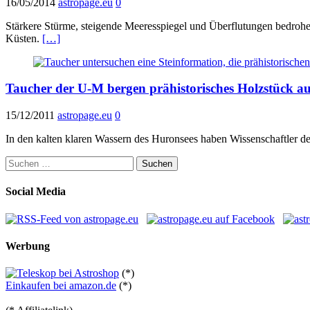
16/05/2014
astropage.eu
0
Stärkere Stürme, steigende Meeresspiegel und Überflutungen bedrohen
Küsten.
[…]
Taucher der U-M bergen prähistorisches Holzstück a
15/12/2011
astropage.eu
0
In den kalten klaren Wassern des Huronsees haben Wissenschaftler de
Suchen
nach:
Social Media
Werbung
(*)
Einkaufen bei amazon.de
(*)