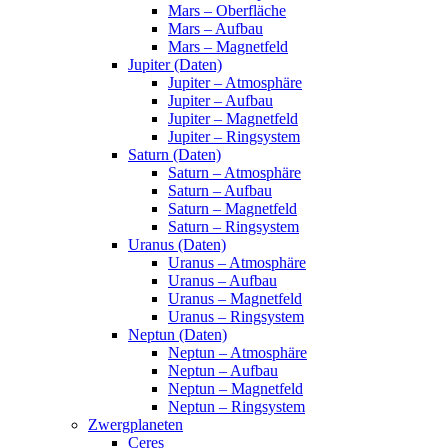
Mars – Oberfläche
Mars – Aufbau
Mars – Magnetfeld
Jupiter (Daten)
Jupiter – Atmosphäre
Jupiter – Aufbau
Jupiter – Magnetfeld
Jupiter – Ringsystem
Saturn (Daten)
Saturn – Atmosphäre
Saturn – Aufbau
Saturn – Magnetfeld
Saturn – Ringsystem
Uranus (Daten)
Uranus – Atmosphäre
Uranus – Aufbau
Uranus – Magnetfeld
Uranus – Ringsystem
Neptun (Daten)
Neptun – Atmosphäre
Neptun – Aufbau
Neptun – Magnetfeld
Neptun – Ringsystem
Zwergplaneten
Ceres