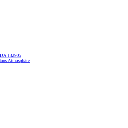
LEDA 132905
itans Atmosphäre