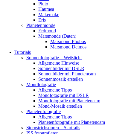
Pluto
Haumea
Makemake
Eris
Planetenmonde
Erdmond
Marsmonde (Daten)
Marsmond Phobos
Marsmond Deimos
Tutorials
Sonnenfotografie – Weißlicht
Allgemeine Hinweise
Sonnenbilder mit DSLR
Sonnenbilder mit Planetencam
Sonnenmosaik erstellen
Mondfotografie
Allgemeine Tipps
Mondfotografie mit DSLR
Mondfotografie mit Planetencam
Mond-Mosaik erstellen
Planetenfotografie
Allgemeine Tipps
Planetenfotografie mit Planetencam
Sternstrichspuren – Startrails
ISS fotografieren