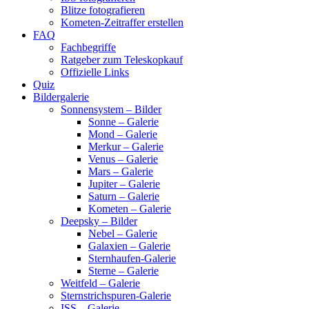
Blitze fotografieren
Kometen-Zeitraffer erstellen
FAQ
Fachbegriffe
Ratgeber zum Teleskopkauf
Offizielle Links
Quiz
Bildergalerie
Sonnensystem – Bilder
Sonne – Galerie
Mond – Galerie
Merkur – Galerie
Venus – Galerie
Mars – Galerie
Jupiter – Galerie
Saturn – Galerie
Kometen – Galerie
Deepsky – Bilder
Nebel – Galerie
Galaxien – Galerie
Sternhaufen-Galerie
Sterne – Galerie
Weitfeld – Galerie
Sternstrichspuren-Galerie
ISS – Galerie