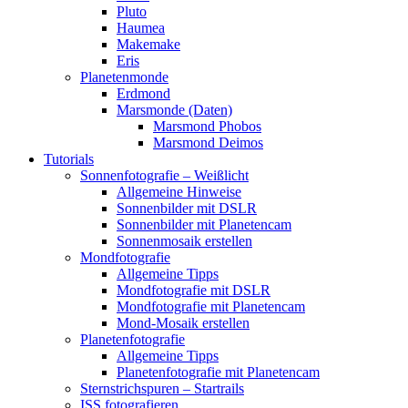
Pluto
Haumea
Makemake
Eris
Planetenmonde
Erdmond
Marsmonde (Daten)
Marsmond Phobos
Marsmond Deimos
Tutorials
Sonnenfotografie – Weißlicht
Allgemeine Hinweise
Sonnenbilder mit DSLR
Sonnenbilder mit Planetencam
Sonnenmosaik erstellen
Mondfotografie
Allgemeine Tipps
Mondfotografie mit DSLR
Mondfotografie mit Planetencam
Mond-Mosaik erstellen
Planetenfotografie
Allgemeine Tipps
Planetenfotografie mit Planetencam
Sternstrichspuren – Startrails
ISS fotografieren