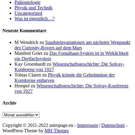
Paläontologie
Physik und Technik
Uncategorized
Was ist eigentlich…?
Neueste Kommentare
M Wendrich
zu
Sandsteinvariationen am nächsten Wegpunkt
des Curiosity-Rovers auf dem Mars
Manfred Geier
zu
Das Fomalhaut-System ist in Wirklichkeit
ein Dreifachsystem
Kay Groenhardt
zu
Wissenschaftsgeschichte: Die Solvay-
Konferenz von 1927
Tobias Claren
zu
Physik könnte die Geheimnisse der
Kornkreise entlarven
Hempel
zu
Wissenschaftsgeschichte: Die Solvay-Konferenz
von 1927
Archiv
Archiv
Copyright © 2011-2022 astropage.eu -
Impressum
|
Datenschutz
-
WordPress Theme by
MH Themes