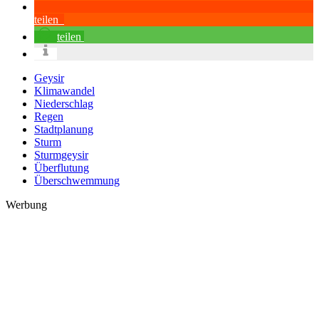
teilen
teilen
Geysir
Klimawandel
Niederschlag
Regen
Stadtplanung
Sturm
Sturmgeysir
Überflutung
Überschwemmung
Werbung