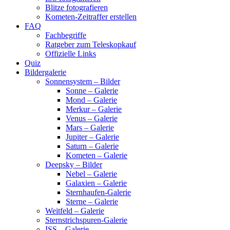
Blitze fotografieren
Kometen-Zeitraffer erstellen
FAQ
Fachbegriffe
Ratgeber zum Teleskopkauf
Offizielle Links
Quiz
Bildergalerie
Sonnensystem – Bilder
Sonne – Galerie
Mond – Galerie
Merkur – Galerie
Venus – Galerie
Mars – Galerie
Jupiter – Galerie
Saturn – Galerie
Kometen – Galerie
Deepsky – Bilder
Nebel – Galerie
Galaxien – Galerie
Sternhaufen-Galerie
Sterne – Galerie
Weitfeld – Galerie
Sternstrichspuren-Galerie
ISS – Galerie