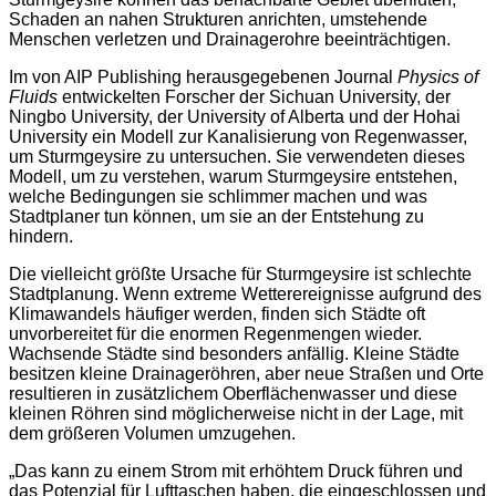
Schaden an nahen Strukturen anrichten, umstehende
Menschen verletzen und Drainagerohre beeinträchtigen.
Im von AIP Publishing herausgegebenen Journal
Physics of
Fluids
entwickelten Forscher der Sichuan University, der
Ningbo University, der University of Alberta und der Hohai
University ein Modell zur Kanalisierung von Regenwasser,
um Sturmgeysire zu untersuchen. Sie verwendeten dieses
Modell, um zu verstehen, warum Sturmgeysire entstehen,
welche Bedingungen sie schlimmer machen und was
Stadtplaner tun können, um sie an der Entstehung zu
hindern.
Die vielleicht größte Ursache für Sturmgeysire ist schlechte
Stadtplanung. Wenn extreme Wetterereignisse aufgrund des
Klimawandels häufiger werden, finden sich Städte oft
unvorbereitet für die enormen Regenmengen wieder.
Wachsende Städte sind besonders anfällig. Kleine Städte
besitzen kleine Drainageröhren, aber neue Straßen und Orte
resultieren in zusätzlichem Oberflächenwasser und diese
kleinen Röhren sind möglicherweise nicht in der Lage, mit
dem größeren Volumen umzugehen.
„Das kann zu einem Strom mit erhöhtem Druck führen und
das Potenzial für Lufttaschen haben, die eingeschlossen und