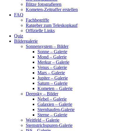
Blitze fotografieren
Kometen-Zeitraffer erstellen
FAQ
Fachbegriffe
Ratgeber zum Teleskopkauf
Offizielle Links
Quiz
Bildergalerie
Sonnensystem – Bilder
Sonne – Galerie
Mond – Galerie
Merkur – Galerie
Venus – Galerie
Mars – Galerie
Jupiter – Galerie
Saturn – Galerie
Kometen – Galerie
Deepsky – Bilder
Nebel – Galerie
Galaxien – Galerie
Sternhaufen-Galerie
Sterne – Galerie
Weitfeld – Galerie
Sternstrichspuren-Galerie
ISS – Galerie