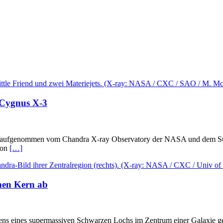
e Cygnus X-3
fs, aufgenommen vom Chandra X-ray Observatory der NASA und dem Su
von
[…]
hen Kern ab
ens eines supermassiven Schwarzen Lochs im Zentrum einer Galaxie g