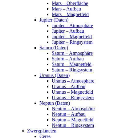
Mars – Oberfläche
Mars – Aufbau
Mars – Magnetfeld
Jupiter (Daten)
Jupiter – Atmosphäre
Jupiter – Aufbau
Jupiter – Magnetfeld
Jupiter – Ringsystem
Saturn (Daten)
Saturn – Atmosphäre
Saturn – Aufbau
Saturn – Magnetfeld
Saturn – Ringsystem
Uranus (Daten)
Uranus – Atmosphäre
Uranus – Aufbau
Uranus – Magnetfeld
Uranus – Ringsystem
Neptun (Daten)
Neptun – Atmosphäre
Neptun – Aufbau
Neptun – Magnetfeld
Neptun – Ringsystem
Zwergplaneten
Ceres