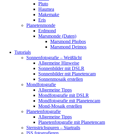
Pluto
Haumea
Makemake
Eris
Planetenmonde
Erdmond
Marsmonde (Daten)
Marsmond Phobos
Marsmond Deimos
Tutorials
Sonnenfotografie – Weißlicht
Allgemeine Hinweise
Sonnenbilder mit DSLR
Sonnenbilder mit Planetencam
Sonnenmosaik erstellen
Mondfotografie
Allgemeine Tipps
Mondfotografie mit DSLR
Mondfotografie mit Planetencam
Mond-Mosaik erstellen
Planetenfotografie
Allgemeine Tipps
Planetenfotografie mit Planetencam
Sternstrichspuren – Startrails
ISS fotografieren