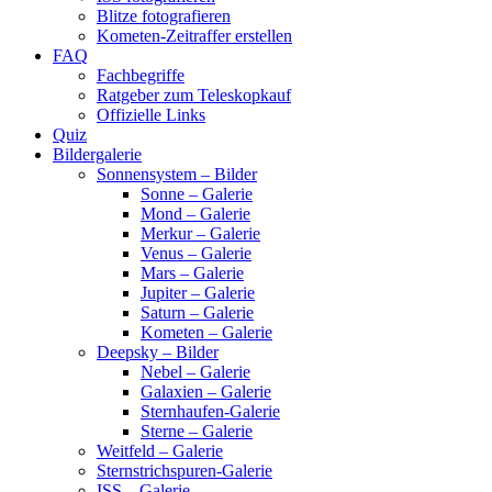
Blitze fotografieren
Kometen-Zeitraffer erstellen
FAQ
Fachbegriffe
Ratgeber zum Teleskopkauf
Offizielle Links
Quiz
Bildergalerie
Sonnensystem – Bilder
Sonne – Galerie
Mond – Galerie
Merkur – Galerie
Venus – Galerie
Mars – Galerie
Jupiter – Galerie
Saturn – Galerie
Kometen – Galerie
Deepsky – Bilder
Nebel – Galerie
Galaxien – Galerie
Sternhaufen-Galerie
Sterne – Galerie
Weitfeld – Galerie
Sternstrichspuren-Galerie
ISS – Galerie