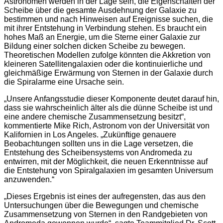
Astronomen werden in der Lage sein, die Eigenschaften der
Scheibe über die gesamte Ausdehnung der Galaxie zu
bestimmen und nach Hinweisen auf Ereignisse suchen, die
mit ihrer Entstehung in Verbindung stehen. Es braucht ein
hohes Maß an Energie, um die Sterne einer Galaxie zur
Bildung einer solchen dicken Scheibe zu bewegen.
Theoretischen Modellen zufolge könnten die Akkretion von
kleineren Satellitengalaxien oder die kontinuierliche und
gleichmäßige Erwärmung von Sternen in der Galaxie durch
die Spiralarme eine Ursache sein.
„Unsere Anfangsstudie dieser Komponente deutet darauf hin,
dass sie wahrscheinlich älter als die dünne Scheibe ist und
eine andere chemische Zusammensetzung besitzt“,
kommentierte Mike Rich, Astronom von der Universität von
Kalifornien in Los Angeles. „Zukünftige genauere
Beobachtungen sollten uns in die Lage versetzen, die
Entstehung des Scheibensystems von Andromeda zu
entwirren, mit der Möglichkeit, die neuen Erkenntnisse auf
die Entstehung von Spiralgalaxien im gesamten Universum
anzuwenden.“
„Dieses Ergebnis ist eines der aufregensten, das aus den
Untersuchungen über die Bewegungen und chemische
Zusammensetzung von Sternen in den Randgebieten von