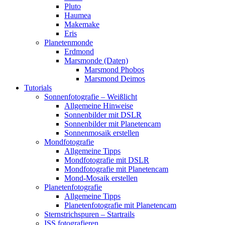
Pluto
Haumea
Makemake
Eris
Planetenmonde
Erdmond
Marsmonde (Daten)
Marsmond Phobos
Marsmond Deimos
Tutorials
Sonnenfotografie – Weißlicht
Allgemeine Hinweise
Sonnenbilder mit DSLR
Sonnenbilder mit Planetencam
Sonnenmosaik erstellen
Mondfotografie
Allgemeine Tipps
Mondfotografie mit DSLR
Mondfotografie mit Planetencam
Mond-Mosaik erstellen
Planetenfotografie
Allgemeine Tipps
Planetenfotografie mit Planetencam
Sternstrichspuren – Startrails
ISS fotografieren