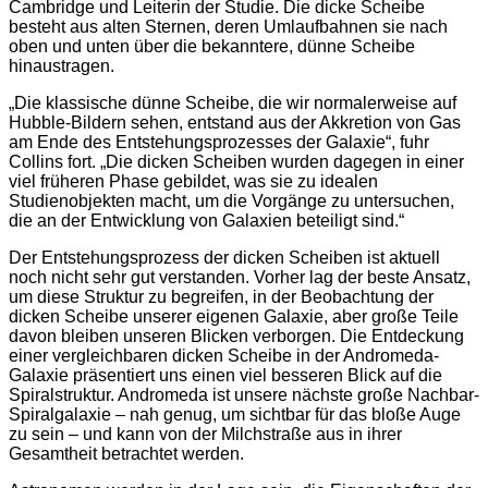
Cambridge und Leiterin der Studie. Die dicke Scheibe
besteht aus alten Sternen, deren Umlaufbahnen sie nach
oben und unten über die bekanntere, dünne Scheibe
hinaustragen.
„Die klassische dünne Scheibe, die wir normalerweise auf
Hubble-Bildern sehen, entstand aus der Akkretion von Gas
am Ende des Entstehungsprozesses der Galaxie“, fuhr
Collins fort. „Die dicken Scheiben wurden dagegen in einer
viel früheren Phase gebildet, was sie zu idealen
Studienobjekten macht, um die Vorgänge zu untersuchen,
die an der Entwicklung von Galaxien beteiligt sind.“
Der Entstehungsprozess der dicken Scheiben ist aktuell
noch nicht sehr gut verstanden. Vorher lag der beste Ansatz,
um diese Struktur zu begreifen, in der Beobachtung der
dicken Scheibe unserer eigenen Galaxie, aber große Teile
davon bleiben unseren Blicken verborgen. Die Entdeckung
einer vergleichbaren dicken Scheibe in der Andromeda-
Galaxie präsentiert uns einen viel besseren Blick auf die
Spiralstruktur. Andromeda ist unsere nächste große Nachbar-
Spiralgalaxie – nah genug, um sichtbar für das bloße Auge
zu sein – und kann von der Milchstraße aus in ihrer
Gesamtheit betrachtet werden.