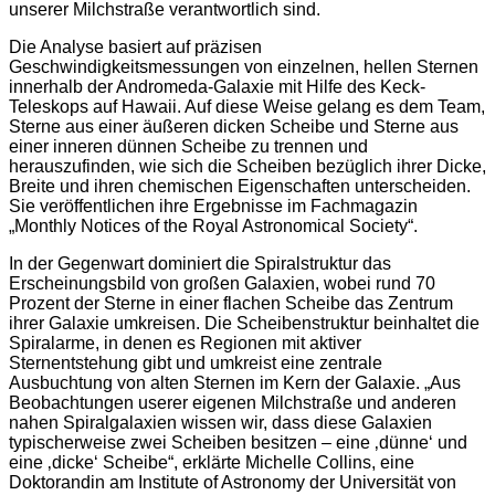
unserer Milchstraße verantwortlich sind.
Die Analyse basiert auf präzisen
Geschwindigkeitsmessungen von einzelnen, hellen Sternen
innerhalb der Andromeda-Galaxie mit Hilfe des Keck-
Teleskops auf Hawaii. Auf diese Weise gelang es dem Team,
Sterne aus einer äußeren dicken Scheibe und Sterne aus
einer inneren dünnen Scheibe zu trennen und
herauszufinden, wie sich die Scheiben bezüglich ihrer Dicke,
Breite und ihren chemischen Eigenschaften unterscheiden.
Sie veröffentlichen ihre Ergebnisse im Fachmagazin
„Monthly Notices of the Royal Astronomical Society“.
In der Gegenwart dominiert die Spiralstruktur das
Erscheinungsbild von großen Galaxien, wobei rund 70
Prozent der Sterne in einer flachen Scheibe das Zentrum
ihrer Galaxie umkreisen. Die Scheibenstruktur beinhaltet die
Spiralarme, in denen es Regionen mit aktiver
Sternentstehung gibt und umkreist eine zentrale
Ausbuchtung von alten Sternen im Kern der Galaxie. „Aus
Beobachtungen userer eigenen Milchstraße und anderen
nahen Spiralgalaxien wissen wir, dass diese Galaxien
typischerweise zwei Scheiben besitzen – eine ‚dünne‘ und
eine ‚dicke‘ Scheibe“, erklärte Michelle Collins, eine
Doktorandin am Institute of Astronomy der Universität von