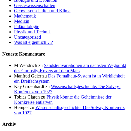
Biologie und Evolution
Geisteswissenschaften
Geowissenschaften und Klima
Mathematik
Medizin
Paläontologie
Physik und Technik
Uncategorized
Was ist eigentlich…?
Neueste Kommentare
M Wendrich
zu
Sandsteinvariationen am nächsten Wegpunkt
des Curiosity-Rovers auf dem Mars
Manfred Geier
zu
Das Fomalhaut-System ist in Wirklichkeit
ein Dreifachsystem
Kay Groenhardt
zu
Wissenschaftsgeschichte: Die Solvay-
Konferenz von 1927
Tobias Claren
zu
Physik könnte die Geheimnisse der
Kornkreise entlarven
Hempel
zu
Wissenschaftsgeschichte: Die Solvay-Konferenz
von 1927
Archiv