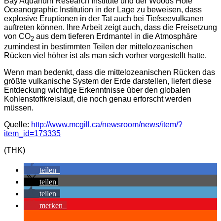
Bay Aquarium Research Institute und der Woods Hole
Oceanographic Institution in der Lage zu beweisen, dass
explosive Eruptionen in der Tat auch bei Tiefseevulkanen
auftreten können. Ihre Arbeit zeigt auch, dass die Freisetzung
von CO
aus dem tieferen Erdmantel in die Atmosphäre
2
zumindest in bestimmten Teilen der mittelozeanischen
Rücken viel höher ist als man sich vorher vorgestellt hatte.
Wenn man bedenkt, dass die mittelozeanischen Rücken das
größte vulkanische System der Erde darstellen, liefert diese
Entdeckung wichtige Erkenntnisse über den globalen
Kohlenstoffkreislauf, die noch genau erforscht werden
müssen.
Quelle:
http://www.mcgill.ca/newsroom/news/item/?
item_id=173335
(THK)
teilen
teilen
teilen
merken