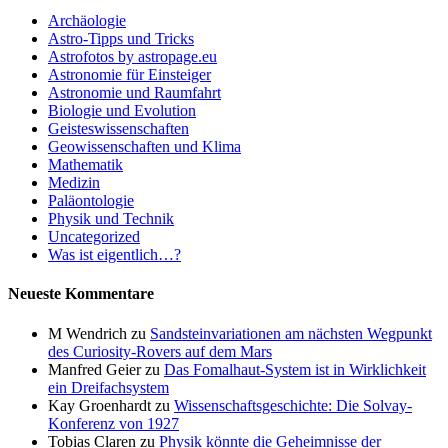
Archäologie
Astro-Tipps und Tricks
Astrofotos by astropage.eu
Astronomie für Einsteiger
Astronomie und Raumfahrt
Biologie und Evolution
Geisteswissenschaften
Geowissenschaften und Klima
Mathematik
Medizin
Paläontologie
Physik und Technik
Uncategorized
Was ist eigentlich…?
Neueste Kommentare
M Wendrich
zu
Sandsteinvariationen am nächsten Wegpunkt
des Curiosity-Rovers auf dem Mars
Manfred Geier
zu
Das Fomalhaut-System ist in Wirklichkeit
ein Dreifachsystem
Kay Groenhardt
zu
Wissenschaftsgeschichte: Die Solvay-
Konferenz von 1927
Tobias Claren
zu
Physik könnte die Geheimnisse der