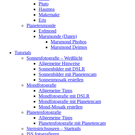
Pluto
Haumea
Makemake
Eris
Planetenmonde
Erdmond
Marsmonde (Daten)
Marsmond Phobos
Marsmond Deimos
Tutorials
Sonnenfotografie – Weißlicht
Allgemeine Hinweise
Sonnenbilder mit DSLR
Sonnenbilder mit Planetencam
Sonnenmosaik erstellen
Mondfotografie
Allgemeine Tipps
Mondfotografie mit DSLR
Mondfotografie mit Planetencam
Mond-Mosaik erstellen
Planetenfotografie
Allgemeine Tipps
Planetenfotografie mit Planetencam
Sternstrichspuren – Startrails
ISS fotografieren