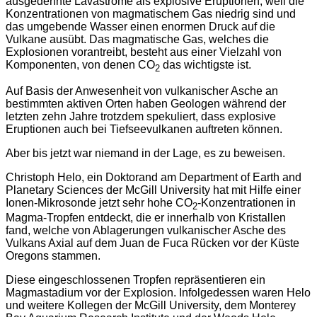
ausgedehnte Lavaströme als explosive Eruptionen, weil die
Konzentrationen von magmatischem Gas niedrig sind und
das umgebende Wasser einen enormen Druck auf die
Vulkane ausübt. Das magmatische Gas, welches die
Explosionen vorantreibt, besteht aus einer Vielzahl von
Komponenten, von denen CO
das wichtigste ist.
2
Auf Basis der Anwesenheit von vulkanischer Asche an
bestimmten aktiven Orten haben Geologen während der
letzten zehn Jahre trotzdem spekuliert, dass explosive
Eruptionen auch bei Tiefseevulkanen auftreten können.
Aber bis jetzt war niemand in der Lage, es zu beweisen.
Christoph Helo, ein Doktorand am Department of Earth and
Planetary Sciences der McGill University hat mit Hilfe einer
Ionen-Mikrosonde jetzt sehr hohe CO
-Konzentrationen in
2
Magma-Tropfen entdeckt, die er innerhalb von Kristallen
fand, welche von Ablagerungen vulkanischer Asche des
Vulkans Axial auf dem Juan de Fuca Rücken vor der Küste
Oregons stammen.
Diese eingeschlossenen Tropfen repräsentieren ein
Magmastadium vor der Explosion. Infolgedessen waren Helo
und weitere Kollegen der McGill University, dem Monterey