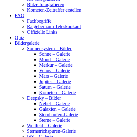
Blitze fotografieren
Kometen-Zeitraffer erstellen
FAQ
Fachbegriffe
Ratgeber zum Teleskopkauf
Offizielle Links
Quiz
Bildergalerie
Sonnensystem – Bilder
Sonne – Galerie
Mond – Galerie
Merkur – Galerie
Venus – Galerie
Mars – Galerie
Jupiter – Galerie
Saturn – Galerie
Kometen – Galerie
Deepsky – Bilder
Nebel – Galerie
Galaxien – Galerie
Sternhaufen-Galerie
Sterne – Galerie
Weitfeld – Galerie
Sternstrichspuren-Galerie
ISS – Galerie