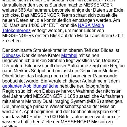
darauffolgenden sechs Stunden machte MESSENGER
weitere 363 Aufnahmen, bevor sie einige der Daten zur Erde
schickte. Das MESSENGER Team schaut sich zurzeit die
neuen Daten an, die kontinuierlich empfangen werden. Am
30. März um 14:00 Uhr EDT kann die
NASA Media
Telekonferenz
verfolgt werden, um mehr Bilder von
MESSENGERs erstem Blick auf den Merkur aus ihrem Orbit
zu sehen.
Der dominante Strahlenkrater im oberen Teil des Bildes ist
Debussy
. Der kleinere Krater
Matabei
mit seinen
ungewöhnlich dunken Strahlen liegt westlich von Debussy.
Der untere Bildausschnitt dieser Aufnahme zeigt eine Region
nahe Merkurs Südpol und umfasst ein Gebiet von Merkurs
Oberfläche, das bislang noch nicht von einer Raumsonde
beobachtet wurde. Ein Vergleich dieser Aufnahme mit dem
geplanten Abbildungsfläche
hebt die neu fotografierte
Region südlich von Debussy hervor. Während der nächsten
drei Jahre wird MESSENGER 1.185 zusätzliche Aufnahmen
mit seinem Mercury Dual Imaging System (MDIS) anfertigen.
Die jahrelange primäre Wissenschaftsphase der Mission
wird am 4. April beginnen und der Beobachtungsplan sieht
vor, dass MDIS über 75.000 Bilder aufnehmen wird, um die
wissenschaftlichen Ziele der MESSENGER Mission zu
erfüllen.