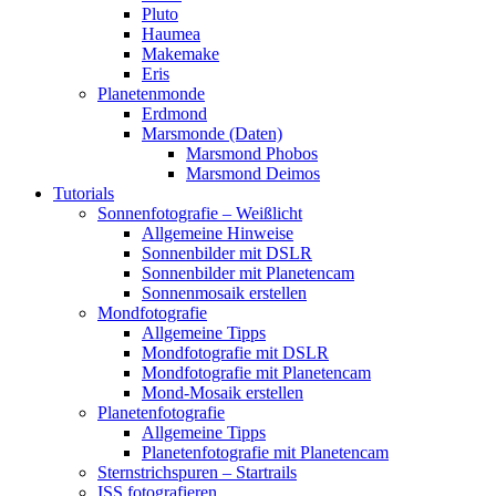
Pluto
Haumea
Makemake
Eris
Planetenmonde
Erdmond
Marsmonde (Daten)
Marsmond Phobos
Marsmond Deimos
Tutorials
Sonnenfotografie – Weißlicht
Allgemeine Hinweise
Sonnenbilder mit DSLR
Sonnenbilder mit Planetencam
Sonnenmosaik erstellen
Mondfotografie
Allgemeine Tipps
Mondfotografie mit DSLR
Mondfotografie mit Planetencam
Mond-Mosaik erstellen
Planetenfotografie
Allgemeine Tipps
Planetenfotografie mit Planetencam
Sternstrichspuren – Startrails
ISS fotografieren