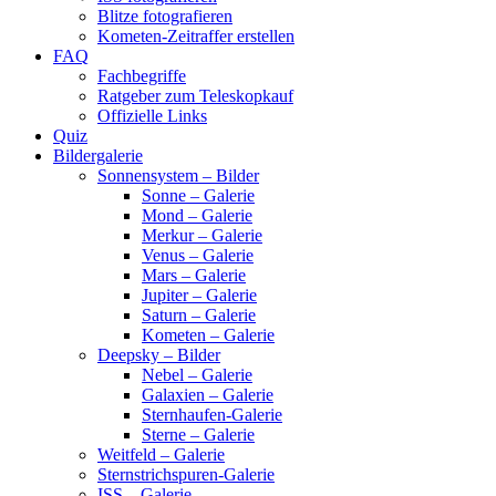
Blitze fotografieren
Kometen-Zeitraffer erstellen
FAQ
Fachbegriffe
Ratgeber zum Teleskopkauf
Offizielle Links
Quiz
Bildergalerie
Sonnensystem – Bilder
Sonne – Galerie
Mond – Galerie
Merkur – Galerie
Venus – Galerie
Mars – Galerie
Jupiter – Galerie
Saturn – Galerie
Kometen – Galerie
Deepsky – Bilder
Nebel – Galerie
Galaxien – Galerie
Sternhaufen-Galerie
Sterne – Galerie
Weitfeld – Galerie
Sternstrichspuren-Galerie
ISS – Galerie