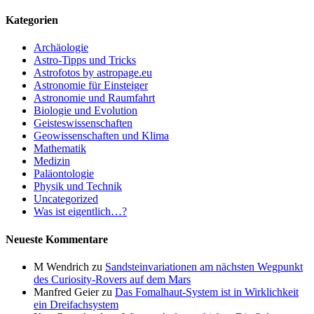
Kategorien
Archäologie
Astro-Tipps und Tricks
Astrofotos by astropage.eu
Astronomie für Einsteiger
Astronomie und Raumfahrt
Biologie und Evolution
Geisteswissenschaften
Geowissenschaften und Klima
Mathematik
Medizin
Paläontologie
Physik und Technik
Uncategorized
Was ist eigentlich…?
Neueste Kommentare
M Wendrich
zu
Sandsteinvariationen am nächsten Wegpunkt
des Curiosity-Rovers auf dem Mars
Manfred Geier
zu
Das Fomalhaut-System ist in Wirklichkeit
ein Dreifachsystem