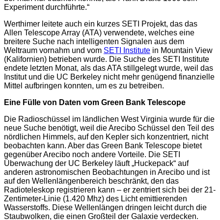
Experiment durchführte.“
Werthimer leitete auch ein kurzes SETI Projekt, das das
Allen Telescope Array (ATA) verwendete, welches eine
breitere Suche nach intelligenten Signalen aus dem
Weltraum vornahm und vom
SETI Institute
in Mountain View
(Kalifornien) betrieben wurde. Die Suche des SETI Institute
endete letzten Monat, als das ATA stillgelegt wurde, weil das
Institut und die UC Berkeley nicht mehr genügend finanzielle
Mittel aufbringen konnten, um es zu betreiben.
Eine Fülle von Daten vom Green Bank Telescope
Die Radioschüssel im ländlichen West Virginia wurde für die
neue Suche benötigt, weil die Arecibo Schüssel den Teil des
nördlichen Himmels, auf den Kepler sich konzentriert, nicht
beobachten kann. Aber das Green Bank Telescope bietet
gegenüber Arecibo noch andere Vorteile. Die SETI
Überwachung der UC Berkeley läuft „Huckepack“ auf
anderen astronomischen Beobachtungen in Arecibo und ist
auf den Wellenlängenbereich beschränkt, den das
Radioteleskop registrieren kann – er zentriert sich bei der 21-
Zentimeter-Linie (1.420 Mhz) des Licht emittierenden
Wasserstoffs. Diese Wellenlängen dringen leicht durch die
Staubwolken, die einen Großteil der Galaxie verdecken.