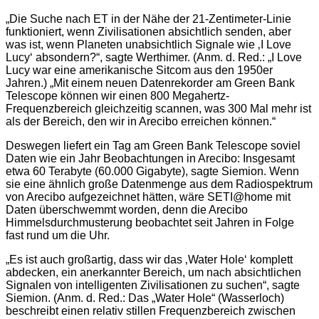
„Die Suche nach ET in der Nähe der 21-Zentimeter-Linie
funktioniert, wenn Zivilisationen absichtlich senden, aber
was ist, wenn Planeten unabsichtlich Signale wie ‚I Love
Lucy‘ absondern?“, sagte Werthimer. (Anm. d. Red.: „I Love
Lucy war eine amerikanische Sitcom aus den 1950er
Jahren.) „Mit einem neuen Datenrekorder am Green Bank
Telescope können wir einen 800 Megahertz-
Frequenzbereich gleichzeitig scannen, was 300 Mal mehr ist
als der Bereich, den wir in Arecibo erreichen können.“
Deswegen liefert ein Tag am Green Bank Telescope soviel
Daten wie ein Jahr Beobachtungen in Arecibo: Insgesamt
etwa 60 Terabyte (60.000 Gigabyte), sagte Siemion. Wenn
sie eine ähnlich große Datenmenge aus dem Radiospektrum
von Arecibo aufgezeichnet hätten, wäre SETI@home mit
Daten überschwemmt worden, denn die Arecibo
Himmelsdurchmusterung beobachtet seit Jahren in Folge
fast rund um die Uhr.
„Es ist auch großartig, dass wir das ‚Water Hole‘ komplett
abdecken, ein anerkannter Bereich, um nach absichtlichen
Signalen von intelligenten Zivilisationen zu suchen“, sagte
Siemion. (Anm. d. Red.: Das „Water Hole“ (Wasserloch)
beschreibt einen relativ stillen Frequenzbereich zwischen