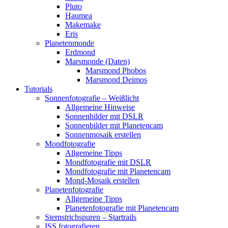
Pluto
Haumea
Makemake
Eris
Planetenmonde
Erdmond
Marsmonde (Daten)
Marsmond Phobos
Marsmond Deimos
Tutorials
Sonnenfotografie – Weißlicht
Allgemeine Hinweise
Sonnenbilder mit DSLR
Sonnenbilder mit Planetencam
Sonnenmosaik erstellen
Mondfotografie
Allgemeine Tipps
Mondfotografie mit DSLR
Mondfotografie mit Planetencam
Mond-Mosaik erstellen
Planetenfotografie
Allgemeine Tipps
Planetenfotografie mit Planetencam
Sternstrichspuren – Startrails
ISS fotografieren