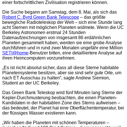
einer fortschrittlichen Zivilisation registrieren können.
Die Suche begann am Samstag, dem 8. Mai, als sich das
Robert C. Byrd Green Bank Telescope
– das größte
bewegliche Radioteleskop der Welt – sich eine Stunde lang
acht Sternen mit möglichen Planeten widmete. Wenn die UC
Berkeley Astronomen erstmal 24 Stunden
Datenaufzeichnungen von insgesamt 86 erdähnlichen
Planeten gesammelt haben, werden sie eine grobe Analyse
durchführen und in rund zwei Monaten ungefähr eine Million
SETI@home
-Benutzer bitten, eine detailliertere Analyse auf
ihren Heimcomputern vorzunehmen.
„Es ist nicht absolut sicher, dass all diese Sterne habitable
Planetensysteme besitzen, aber sie sind sehr gute Orte, um
nach ET Ausschau zu halten“, sagte Andrew Siemion,
Student an der UC Berkeley.
Das Green Bank Teleskop wird fünf Minuten lang Sterne der
Kepler-Durchmusterung beobachten, die einen Planeten-
Kandidaten in der habitablen Zone des Sterns aufweisen –
das bedeutet, der Planet hat eine Oberflächentemperatur, bei
der flüssiges Wasser existieren kann.
„Wir haben die Planeten mit schönen Temperaturen –