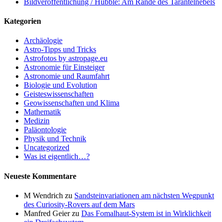
Bildveröffentlichung / Hubble: Am Rande des Tarantelnebels
Kategorien
Archäologie
Astro-Tipps und Tricks
Astrofotos by astropage.eu
Astronomie für Einsteiger
Astronomie und Raumfahrt
Biologie und Evolution
Geisteswissenschaften
Geowissenschaften und Klima
Mathematik
Medizin
Paläontologie
Physik und Technik
Uncategorized
Was ist eigentlich…?
Neueste Kommentare
M Wendrich
zu
Sandsteinvariationen am nächsten Wegpunkt
des Curiosity-Rovers auf dem Mars
Manfred Geier
zu
Das Fomalhaut-System ist in Wirklichkeit