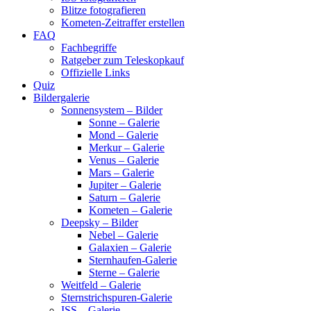
Blitze fotografieren
Kometen-Zeitraffer erstellen
FAQ
Fachbegriffe
Ratgeber zum Teleskopkauf
Offizielle Links
Quiz
Bildergalerie
Sonnensystem – Bilder
Sonne – Galerie
Mond – Galerie
Merkur – Galerie
Venus – Galerie
Mars – Galerie
Jupiter – Galerie
Saturn – Galerie
Kometen – Galerie
Deepsky – Bilder
Nebel – Galerie
Galaxien – Galerie
Sternhaufen-Galerie
Sterne – Galerie
Weitfeld – Galerie
Sternstrichspuren-Galerie
ISS – Galerie