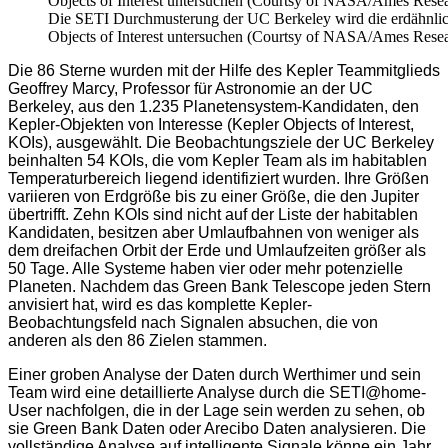
Die SETI Durchmusterung der UC Berkeley wird die erdähnlic
Objects of Interest untersuchen (Courtsy of NASA/Ames Resea
Die 86 Sterne wurden mit der Hilfe des Kepler Teammitglieds
Geoffrey Marcy, Professor für Astronomie an der UC
Berkeley, aus den 1.235 Planetensystem-Kandidaten, den
Kepler-Objekten von Interesse (Kepler Objects of Interest,
KOIs), ausgewählt. Die Beobachtungsziele der UC Berkeley
beinhalten 54 KOIs, die vom Kepler Team als im habitablen
Temperaturbereich liegend identifiziert wurden. Ihre Größen
variieren von Erdgröße bis zu einer Größe, die den Jupiter
übertrifft. Zehn KOIs sind nicht auf der Liste der habitablen
Kandidaten, besitzen aber Umlaufbahnen von weniger als
dem dreifachen Orbit der Erde und Umlaufzeiten größer als
50 Tage. Alle Systeme haben vier oder mehr potenzielle
Planeten. Nachdem das Green Bank Telescope jeden Stern
anvisiert hat, wird es das komplette Kepler-
Beobachtungsfeld nach Signalen absuchen, die von
anderen als den 86 Zielen stammen.
Einer groben Analyse der Daten durch Werthimer und sein
Team wird eine detaillierte Analyse durch die SETI@home-
User nachfolgen, die in der Lage sein werden zu sehen, ob
sie Green Bank Daten oder Arecibo Daten analysieren. Die
vollständige Analyse auf intelligente Signale könne ein Jahr