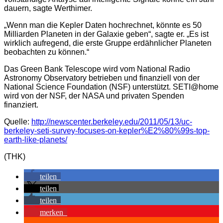
dauern, sagte Werthimer.
„Wenn man die Kepler Daten hochrechnet, könnte es 50
Milliarden Planeten in der Galaxie geben“, sagte er. „Es ist
wirklich aufregend, die erste Gruppe erdähnlicher Planeten
beobachten zu können.“
Das Green Bank Telescope wird vom National Radio
Astronomy Observatory betrieben und finanziell von der
National Science Foundation (NSF) unterstützt. SETI@home
wird von der NSF, der NASA und privaten Spenden
finanziert.
Quelle:
http://newscenter.berkeley.edu/2011/05/13/uc-
berkeley-seti-survey-focuses-on-kepler%E2%80%99s-top-
earth-like-planets/
(THK)
teilen
teilen
teilen
merken