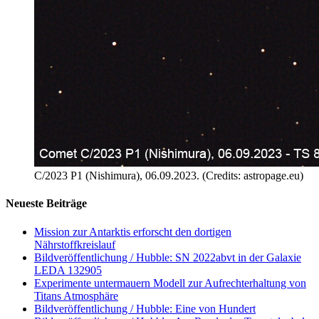
C/2023 P1 (Nishimura), 06.09.2023. (Credits: astropage.eu)
Neueste Beiträge
Mission zur Antarktis erforscht den dortigen
Nährstoffkreislauf
Bildveröffentlichung / Hubble: SN 2022abvt in der Galaxie
LEDA 132905
Experimente untermauern Modell zur Aufrechterhaltung von
Titans Atmosphäre
Bildveröffentlichung / Hubble: Eine von Hundert