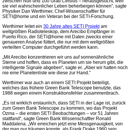
zwischen Null und 100 Grad Celsius – herausgesucht, weil
sie viel wahrscheinlicher Leben beherbergen können“, sagte
Physiker Dan Werthimer, Chef-Wissenschaftler für
SETI@home und ein Veteran bei der SETI-Forschung.
Werthimer leitet ein
30 Jahre altes SETI Projekt
am
weltgrößten Radioteleskop, dem Arecibo Empfänger in
Puerto Rico, der SETI@home mit Daten zwecks einer
genaueren Analyse füttert, die nur mit dem weltgrößten
verteilten Computer durchgeführt werden kann.
„Mit Arecibo konzentrieren wir uns auf sonnenähnliche
Sterne und hoffen, dass es Planeten um sie herum gibt, die
intelligente Signale abgeben“, sagte er. „Aber wir hatten noch
nie eine Planetenliste wie diese zur Hand.“
Werthimer war auch an einem SETI Projekt beteiligt,
welches das frühere Green Bank Telescope benutzte, das
1988 wegen einem Konstruktionsfehler zusammenbrach.
„Es ist wirklich erstaunlich, dass SETI in der Lage ist, zurück
zum Green Bank Telescope zu kommen, wo das Projekt
Ozma – die ersten SETI Beobachtungen – vor 51 Jahren
stattfand“, sagte Green Bank Wissenschaftler Ronald
Maddalena. „Wir erreichen jetzt eine Messgenauigkeit, von
der man nur träumen konnte, als Frank Drake 1960 sein