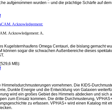
he aufgenommen wurden – und die prächtige Schärfe auf dem 
f
AM. Acknowledgement: A.
 des Kugelsternhaufens Omega Centauri, die bislang gemacht wu
 können sogar die schwachen Außenbereiche dieses spektakul
ST.
(529,6 MB):
f
che Himmelsdurchmusterungen vornehmen. Die KIDS-Durchmuster
terie, Dunkle Energie und die Entwicklung von Galaxien weiter
ng wird ein großes Gebiet des Himmels abdecken und sich auf
open zum Einsatz kommen. Die dritte Durchmusterung, VPHAS+, 
ungsgeschichte zu erfassen. VPHAS+ wird einen Katalog mit etw
decken.