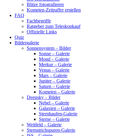
Blitze fotografieren
Kometen-Zeitraffer erstellen
FAQ
Fachbegriffe
Ratgeber zum Teleskopkauf
Offizielle Links
Quiz
Bildergalerie
Sonnensystem – Bilder
Sonne – Galerie
Mond – Galerie
Merkur – Galerie
Venus – Galerie
Mars – Galerie
Jupiter – Galerie
Saturn – Galerie
Kometen – Galerie
Deepsky – Bilder
Nebel – Galerie
Galaxien – Galerie
Sternhaufen-Galerie
Sterne – Galerie
Weitfeld – Galerie
Sternstrichspuren-Galerie
ISS – Galerie