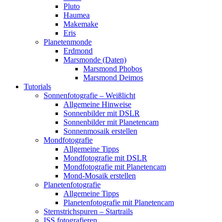
Pluto
Haumea
Makemake
Eris
Planetenmonde
Erdmond
Marsmonde (Daten)
Marsmond Phobos
Marsmond Deimos
Tutorials
Sonnenfotografie – Weißlicht
Allgemeine Hinweise
Sonnenbilder mit DSLR
Sonnenbilder mit Planetencam
Sonnenmosaik erstellen
Mondfotografie
Allgemeine Tipps
Mondfotografie mit DSLR
Mondfotografie mit Planetencam
Mond-Mosaik erstellen
Planetenfotografie
Allgemeine Tipps
Planetenfotografie mit Planetencam
Sternstrichspuren – Startrails
ISS fotografieren