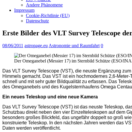
Andere Phänomene
Impressum
Cookie-Richtlinie (EU)
Datenschutz
Erste Bilder des VLT Survey Telescope de
08/06/2011
astropage.eu
Astronomie und Raumfahrt
0
Der Omeganebel (Messier 17) im Sternbild Schütze (ESO/I
Das VLT Survey Telescope (VST), die neuste Ergänzung zum P
Himmels gemacht. Das VST ist ein hochmodernes 2,6-Meter-
schnell und mit sehr guter Bildqualität zu erfassen. Das Tel
des Omeganebels und des Kugelsternhaufens Omega Centauri 
Ein neues Teleskop und eine neue Kamera
Das VLT Survey Telescope (VST) ist das neuste Teleskop, das
Schutzbau direkt neben den vier Einzelteleskopen auf dem Gi
besonders großes Blickfeld, das ungefähr doppelt so groß wie
konstruierte Teleskop. In den nächsten Jahren werden das 
Daten werden veröffentlicht.