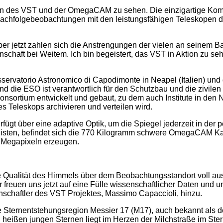
men des VST und der OmegaCAM zu sehen. Die einzigartige Kom
re Nachfolgebeobachtungen mit den leistungsfähigen Teleskopen d
er jetzt zahlen sich die Anstrengungen der vielen an seinem Bau
nschaft bei Weitem. Ich bin begeistert, das VST in Aktion zu s
ervatorio Astronomico di Capodimonte in Neapel (Italien) und
nd die ESO ist verantwortlich für den Schutzbau und die zivi
nsortium entwickelt und gebaut, zu dem auch Institute in den 
s Teleskops archivieren und verteilen wird.
ügt über eine adaptive Optik, um die Spiegel jederzeit in der p
rleisten, befindet sich die 770 Kilogramm schwere OmegaCAM 
8 Megapixeln erzeugen.
 Qualität des Himmels über dem Beobachtungsstandort voll aus
ir freuen uns jetzt auf eine Fülle wissenschaftlicher Daten und
schaftler des VST Projektes, Massimo Capaccioli, hinzu.
re Sternentstehungsregion Messier 17 (M17), auch bekannt als
ißen jungen Sternen liegt im Herzen der Milchstraße im Sternbi