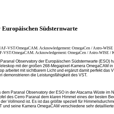
r Europäischen Südsternwarte
NAF-VST/OmegaCAM. Acknowledgement: OmegaCen / Astro-WISE / Kap
aranal Observatory der Europäischen Südsternwarte (ESO) hat
Teleskop mit der großen 268-Megapixel-Kamera OmegaCAM in s
eskop arbeitet mit sichtbarem Licht und ergänzt damit perfekt 
demonstrieren die Leistungsfähigkeit des VST.
 dem Paranal Observatory der ESO in der Atacama Wüste im Nor
pfel des Cerro Paranal dem klaren Himmel eines der besten Be
 der Vollmond ist. Es ist das größte speziell für Himmelsdurch
VST und seine Kamera OmegaCAM verschiedene sehr detailliert