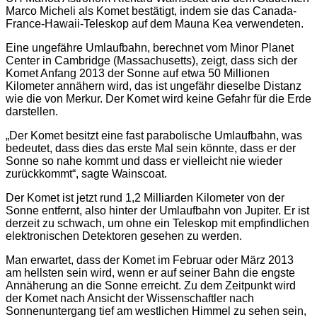
Marco Micheli als Komet bestätigt, indem sie das Canada-
France-Hawaii-Teleskop auf dem Mauna Kea verwendeten.
Eine ungefähre Umlaufbahn, berechnet vom Minor Planet
Center in Cambridge (Massachusetts), zeigt, dass sich der
Komet Anfang 2013 der Sonne auf etwa 50 Millionen
Kilometer annähern wird, das ist ungefähr dieselbe Distanz
wie die von Merkur. Der Komet wird keine Gefahr für die Erde
darstellen.
„Der Komet besitzt eine fast parabolische Umlaufbahn, was
bedeutet, dass dies das erste Mal sein könnte, dass er der
Sonne so nahe kommt und dass er vielleicht nie wieder
zurückkommt“, sagte Wainscoat.
Der Komet ist jetzt rund 1,2 Milliarden Kilometer von der
Sonne entfernt, also hinter der Umlaufbahn von Jupiter. Er ist
derzeit zu schwach, um ohne ein Teleskop mit empfindlichen
elektronischen Detektoren gesehen zu werden.
Man erwartet, dass der Komet im Februar oder März 2013
am hellsten sein wird, wenn er auf seiner Bahn die engste
Annäherung an die Sonne erreicht. Zu dem Zeitpunkt wird
der Komet nach Ansicht der Wissenschaftler nach
Sonnenuntergang tief am westlichen Himmel zu sehen sein,