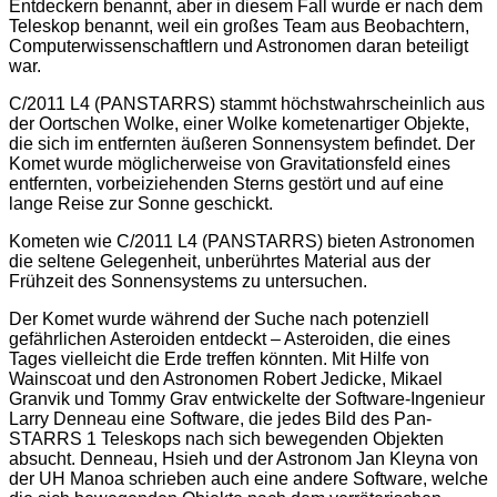
Entdeckern benannt, aber in diesem Fall wurde er nach dem
Teleskop benannt, weil ein großes Team aus Beobachtern,
Computerwissenschaftlern und Astronomen daran beteiligt
war.
C/2011 L4 (PANSTARRS) stammt höchstwahrscheinlich aus
der Oortschen Wolke, einer Wolke kometenartiger Objekte,
die sich im entfernten äußeren Sonnensystem befindet. Der
Komet wurde möglicherweise von Gravitationsfeld eines
entfernten, vorbeiziehenden Sterns gestört und auf eine
lange Reise zur Sonne geschickt.
Kometen wie C/2011 L4 (PANSTARRS) bieten Astronomen
die seltene Gelegenheit, unberührtes Material aus der
Frühzeit des Sonnensystems zu untersuchen.
Der Komet wurde während der Suche nach potenziell
gefährlichen Asteroiden entdeckt – Asteroiden, die eines
Tages vielleicht die Erde treffen könnten. Mit Hilfe von
Wainscoat und den Astronomen Robert Jedicke, Mikael
Granvik und Tommy Grav entwickelte der Software-Ingenieur
Larry Denneau eine Software, die jedes Bild des Pan-
STARRS 1 Teleskops nach sich bewegenden Objekten
absucht. Denneau, Hsieh und der Astronom Jan Kleyna von
der UH Manoa schrieben auch eine andere Software, welche