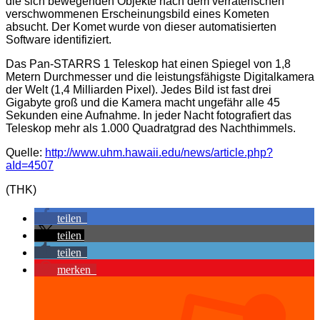
die sich bewegenden Objekte nach dem verräterischen
verschwommenen Erscheinungsbild eines Kometen
absucht. Der Komet wurde von dieser automatisierten
Software identifiziert.
Das Pan-STARRS 1 Teleskop hat einen Spiegel von 1,8
Metern Durchmesser und die leistungsfähigste Digitalkamera
der Welt (1,4 Milliarden Pixel). Jedes Bild ist fast drei
Gigabyte groß und die Kamera macht ungefähr alle 45
Sekunden eine Aufnahme. In jeder Nacht fotografiert das
Teleskop mehr als 1.000 Quadratgrad des Nachthimmels.
Quelle:
http://www.uhm.hawaii.edu/news/article.php?
aId=4507
(THK)
teilen
teilen
teilen
merken