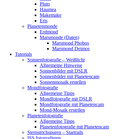
Pluto
Haumea
Makemake
Eris
Planetenmonde
Erdmond
Marsmonde (Daten)
Marsmond Phobos
Marsmond Deimos
Tutorials
Sonnenfotografie – Weißlicht
Allgemeine Hinweise
Sonnenbilder mit DSLR
Sonnenbilder mit Planetencam
Sonnenmosaik erstellen
Mondfotografie
Allgemeine Tipps
Mondfotografie mit DSLR
Mondfotografie mit Planetencam
Mond-Mosaik erstellen
Planetenfotografie
Allgemeine Tipps
Planetenfotografie mit Planetencam
Sternstrichspuren – Startrails
ISS fotografieren