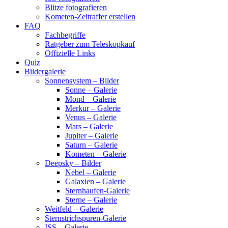
Blitze fotografieren
Kometen-Zeitraffer erstellen
FAQ
Fachbegriffe
Ratgeber zum Teleskopkauf
Offizielle Links
Quiz
Bildergalerie
Sonnensystem – Bilder
Sonne – Galerie
Mond – Galerie
Merkur – Galerie
Venus – Galerie
Mars – Galerie
Jupiter – Galerie
Saturn – Galerie
Kometen – Galerie
Deepsky – Bilder
Nebel – Galerie
Galaxien – Galerie
Sternhaufen-Galerie
Sterne – Galerie
Weitfeld – Galerie
Sternstrichspuren-Galerie
ISS – Galerie