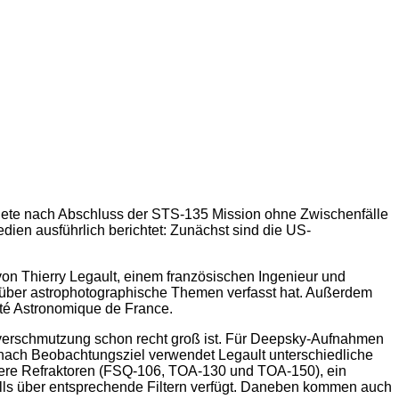
ndete nach Abschluss der STS-135 Mission ohne Zwischenfälle
dien ausführlich berichtet: Zunächst sind die US-
von Thierry Legault, einem französischen Ingenieur und
er über astrophotographische Themen verfasst hat. Außerdem
té Astronomique de France.
htverschmutzung schon recht groß ist. Für Deepsky-Aufnahmen
 nach Beobachtungsziel verwendet Legault unterschiedliche
rere Refraktoren (FSQ-106, TOA-130 und TOA-150), ein
lls über entsprechende Filtern verfügt. Daneben kommen auch