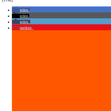
(THK)
teilen
teilen
teilen
merken