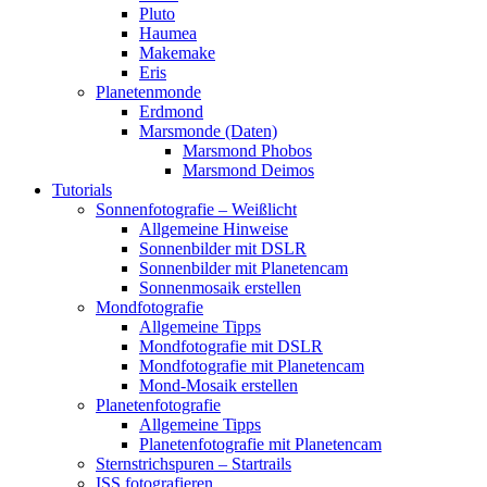
Pluto
Haumea
Makemake
Eris
Planetenmonde
Erdmond
Marsmonde (Daten)
Marsmond Phobos
Marsmond Deimos
Tutorials
Sonnenfotografie – Weißlicht
Allgemeine Hinweise
Sonnenbilder mit DSLR
Sonnenbilder mit Planetencam
Sonnenmosaik erstellen
Mondfotografie
Allgemeine Tipps
Mondfotografie mit DSLR
Mondfotografie mit Planetencam
Mond-Mosaik erstellen
Planetenfotografie
Allgemeine Tipps
Planetenfotografie mit Planetencam
Sternstrichspuren – Startrails
ISS fotografieren