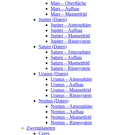
Mars – Oberfläche
Mars – Aufbau
Mars – Magnetfeld
Jupiter (Daten)
Jupiter – Atmosphäre
Jupiter – Aufbau
Jupiter – Magnetfeld
Jupiter – Ringsystem
Saturn (Daten)
Saturn – Atmosphäre
Saturn – Aufbau
Saturn – Magnetfeld
Saturn – Ringsystem
Uranus (Daten)
Uranus – Atmosphäre
Uranus – Aufbau
Uranus – Magnetfeld
Uranus – Ringsystem
Neptun (Daten)
Neptun – Atmosphäre
Neptun – Aufbau
Neptun – Magnetfeld
Neptun – Ringsystem
Zwergplaneten
Ceres