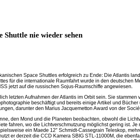
 Shuttle nie wieder sehen
kanischen Space Shuttles erfolgreich zu Ende: Die Atlantis la
tes für die internationale Raumfahrt wurde in den deutschen Me
ISS jetzt auf die russischen Sojus-Raumschiffe angewiesen.
ich letzten Aufnahmen der Atlantis im Orbit sein. Sie stammen 
trophotographie beschäftigt und bereits einige Artikel und Büch
ungen, darunter den Marius Jacquemetton Award von der Socié
 Sonne, den Mond und die Planeten beobachten, obwohl die Lic
te fahren, wo die Lichtverschmutzung möglichst gering ist. Je
ispielsweise ein Maede 12″ Schmidt-Cassegrain Teleskop, meh
enutzt er derzeit die CCD Kamera SBIG STL-11000M, die ebenfa