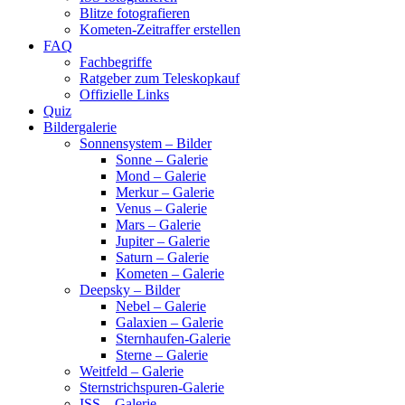
Blitze fotografieren
Kometen-Zeitraffer erstellen
FAQ
Fachbegriffe
Ratgeber zum Teleskopkauf
Offizielle Links
Quiz
Bildergalerie
Sonnensystem – Bilder
Sonne – Galerie
Mond – Galerie
Merkur – Galerie
Venus – Galerie
Mars – Galerie
Jupiter – Galerie
Saturn – Galerie
Kometen – Galerie
Deepsky – Bilder
Nebel – Galerie
Galaxien – Galerie
Sternhaufen-Galerie
Sterne – Galerie
Weitfeld – Galerie
Sternstrichspuren-Galerie
ISS – Galerie