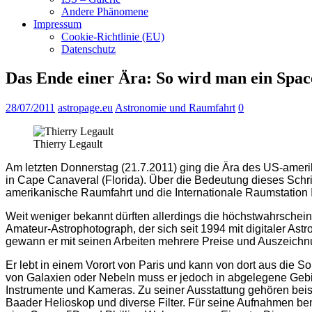
Andere Phänomene
Impressum
Cookie-Richtlinie (EU)
Datenschutz
Das Ende einer Ära: So wird man ein Space
28/07/2011
astropage.eu
Astronomie und Raumfahrt
0
Thierry Legault
Am letzten Donnerstag (21.7.2011) ging die Ära des US-ameri
in Cape Canaveral (Florida). Über die Bedeutung dieses Schrit
amerikanische Raumfahrt und die Internationale Raumstation 
Weit weniger bekannt dürften allerdings die höchstwahrscheinl
Amateur-Astrophotograph, der sich seit 1994 mit digitaler As
gewann er mit seinen Arbeiten mehrere Preise und Auszeichn
Er lebt in einem Vorort von Paris und kann von dort aus die
von Galaxien oder Nebeln muss er jedoch in abgelegene Gebie
Instrumente und Kameras. Zu seiner Ausstattung gehören be
Baader Helioskop und diverse Filter. Für seine Aufnahmen b