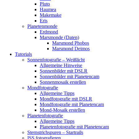
Pluto
Haumea
Makemake
Eris
Planetenmonde
Erdmond
Marsmonde (Daten)
Marsmond Phobos
Marsmond Deimos
Tutorials
Sonnenfotografie – Weißlicht
Allgemeine Hinweise
Sonnenbilder mit DSLR
Sonnenbilder mit Planetencam
Sonnenmosaik erstellen
Mondfotografie
Allgemeine Tipps
Mondfotografie mit DSLR
Mondfotografie mit Planetencam
Mond-Mosaik erstellen
Planetenfotografie
Allgemeine Tipps
Planetenfotografie mit Planetencam
Sternstrichspuren – Startrails
ISS fotografieren