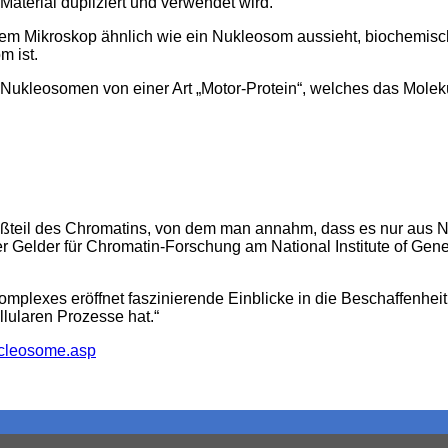
Material dupliziert und verwendet wird.“
dem Mikroskop ähnlich wie ein Nukleosom aussieht, biochemis
m ist.
-Nukleosomen von einer Art „Motor-Protein“, welches das Molek
oßteil des Chromatins, von dem man annahm, dass es nur aus
er Gelder für Chromatin-Forschung am National Institute of Gene
plexes eröffnet faszinierende Einblicke in die Beschaffenhei
lularen Prozesse hat.“
ucleosome.asp