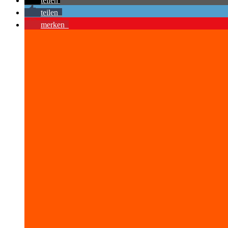
teilen
teilen
merken