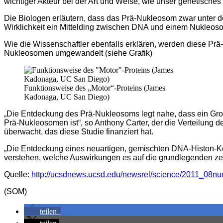
wichtiger Akteur bei der Art und Weise, wie unser genetisches 
Die Biologen erläutern, dass das Prä-Nukleosom zwar unter 
Wirklichkeit ein Mittelding zwischen DNA und einem Nukleoso
Wie die Wissenschaftler ebenfalls erklären, werden diese Prä
Nukleosomen umgewandelt (siehe Grafik)
Funktionsweise des „Motor“-Proteins (James
Kadonaga, UC San Diego)
„Die Entdeckung des Prä-Nukleosoms legt nahe, dass ein Gr
Prä-Nukleosomen ist“, so Anthony Carter, der die Verteilung d
überwacht, das diese Studie finanziert hat.
„Die Entdeckung eines neuartigen, gemischten DNA-Histon-Kom
verstehen, welche Auswirkungen es auf die grundlegenden zel
Quelle:
http://ucsdnews.ucsd.edu/newsrel/science/2011_08n
(SOM)
teilen