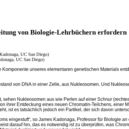
itung von Biologie-Lehrbüchern erfordern
adonaga, UC San Diego)
e Komponente unseres elementaren genetischen Materials entde
 Zustand von DNA in einer Zelle, aus Nukleosomen. Und Nukleos
 sehen Nukleosomen aus wie Perlen auf einer Schnur (rechtes 
on ihrer Entdeckung eines neuen Chromatin-Teilchens, einer 
, ist es tatsächlich jedoch ein Partikel, der sich davon unters
soms eingestuft“, so James Kadonaga, Professor für Biologie a
ist darauf hin, das es notwendig ist zu überprüfen, was Chroma