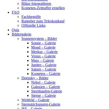
Blitze fotografieren
Kometen-Zeitraffer erstellen
FAQ
Fachbegriffe
Ratgeber zum Teleskopkauf
Offizielle Links
Quiz
Bildergalerie
Sonnensystem – Bilder
Sonne – Galerie
Mond – Galerie
Merkur – Galerie
Venus – Galerie
Mars – Galerie
Jupiter – Galerie
Saturn – Galerie
Kometen – Galerie
Deepsky – Bilder
Nebel – Galerie
Galaxien – Galerie
Sternhaufen-Galerie
Sterne – Galerie
Weitfeld – Galerie
Sternstrichspuren-Galerie
ISS – Galerie