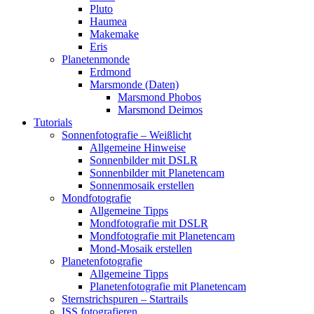
Pluto
Haumea
Makemake
Eris
Planetenmonde
Erdmond
Marsmonde (Daten)
Marsmond Phobos
Marsmond Deimos
Tutorials
Sonnenfotografie – Weißlicht
Allgemeine Hinweise
Sonnenbilder mit DSLR
Sonnenbilder mit Planetencam
Sonnenmosaik erstellen
Mondfotografie
Allgemeine Tipps
Mondfotografie mit DSLR
Mondfotografie mit Planetencam
Mond-Mosaik erstellen
Planetenfotografie
Allgemeine Tipps
Planetenfotografie mit Planetencam
Sternstrichspuren – Startrails
ISS fotografieren