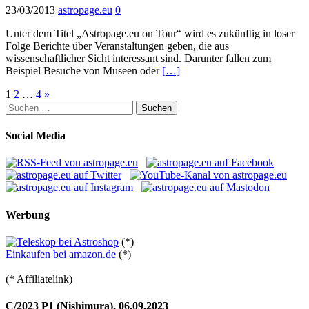
23/03/2013
astropage.eu
0
Unter dem Titel „Astropage.eu on Tour“ wird es zukünftig in loser
Folge Berichte über Veranstaltungen geben, die aus
wissenschaftlicher Sicht interessant sind. Darunter fallen zum
Beispiel Besuche von Museen oder
[…]
Seitennummerierung
1
2
…
4
»
Suchen
der
nach:
Beiträge
Social Media
Werbung
(*)
Einkaufen bei amazon.de
(*)
(* Affiliatelink)
C/2023 P1 (Nishimura), 06.09.2023