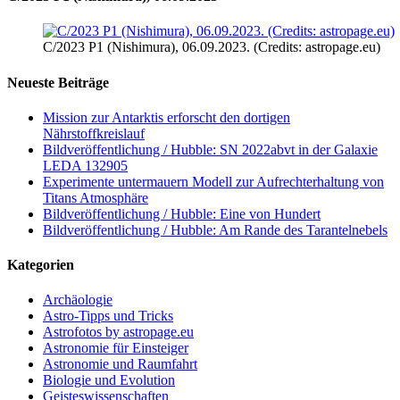
C/2023 P1 (Nishimura), 06.09.2023. (Credits: astropage.eu)
Neueste Beiträge
Mission zur Antarktis erforscht den dortigen
Nährstoffkreislauf
Bildveröffentlichung / Hubble: SN 2022abvt in der Galaxie
LEDA 132905
Experimente untermauern Modell zur Aufrechterhaltung von
Titans Atmosphäre
Bildveröffentlichung / Hubble: Eine von Hundert
Bildveröffentlichung / Hubble: Am Rande des Tarantelnebels
Kategorien
Archäologie
Astro-Tipps und Tricks
Astrofotos by astropage.eu
Astronomie für Einsteiger
Astronomie und Raumfahrt
Biologie und Evolution
Geisteswissenschaften