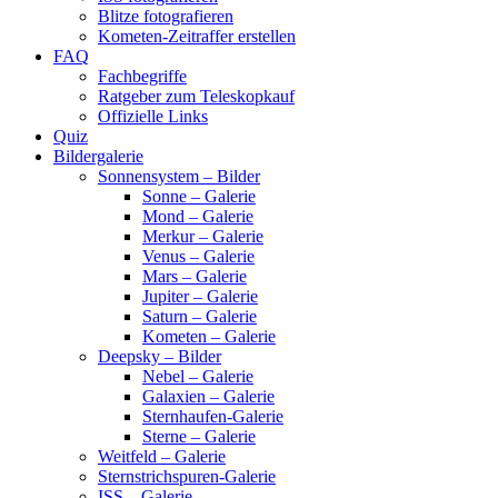
Blitze fotografieren
Kometen-Zeitraffer erstellen
FAQ
Fachbegriffe
Ratgeber zum Teleskopkauf
Offizielle Links
Quiz
Bildergalerie
Sonnensystem – Bilder
Sonne – Galerie
Mond – Galerie
Merkur – Galerie
Venus – Galerie
Mars – Galerie
Jupiter – Galerie
Saturn – Galerie
Kometen – Galerie
Deepsky – Bilder
Nebel – Galerie
Galaxien – Galerie
Sternhaufen-Galerie
Sterne – Galerie
Weitfeld – Galerie
Sternstrichspuren-Galerie
ISS – Galerie