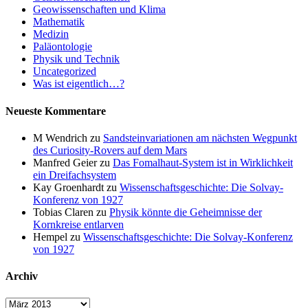
Geowissenschaften und Klima
Mathematik
Medizin
Paläontologie
Physik und Technik
Uncategorized
Was ist eigentlich…?
Neueste Kommentare
M Wendrich
zu
Sandsteinvariationen am nächsten Wegpunkt
des Curiosity-Rovers auf dem Mars
Manfred Geier
zu
Das Fomalhaut-System ist in Wirklichkeit
ein Dreifachsystem
Kay Groenhardt
zu
Wissenschaftsgeschichte: Die Solvay-
Konferenz von 1927
Tobias Claren
zu
Physik könnte die Geheimnisse der
Kornkreise entlarven
Hempel
zu
Wissenschaftsgeschichte: Die Solvay-Konferenz
von 1927
Archiv
Archiv