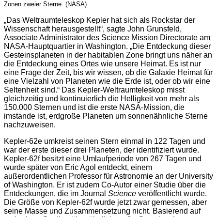
Zonen zweier Sterne. (NASA)
„Das Weltraumteleskop Kepler hat sich als Rockstar der
Wissenschaft herausgestellt“, sagte John Grunsfeld,
Associate Administrator des Science Mission Directorate am
NASA-Hauptquartier in Washington. „Die Entdeckung dieser
Gesteinsplaneten in der habitablen Zone bringt uns näher an
die Entdeckung eines Ortes wie unsere Heimat. Es ist nur
eine Frage der Zeit, bis wir wissen, ob die Galaxie Heimat für
eine Vielzahl von Planeten wie die Erde ist, oder ob wir eine
Seltenheit sind.“ Das Kepler-Weltraumteleskop misst
gleichzeitig und kontinuierlich die Helligkeit von mehr als
150.000 Sternen und ist die erste NASA-Mission, die
imstande ist, erdgroße Planeten um sonnenähnliche Sterne
nachzuweisen.
Kepler-62e umkreist seinen Stern einmal in 122 Tagen und
war der erste dieser drei Planeten, der identifiziert wurde.
Kepler-62f besitzt eine Umlaufperiode von 267 Tagen und
wurde später von Eric Agol entdeckt, einem
außerordentlichen Professor für Astronomie an der University
of Washington. Er ist zudem Co-Autor einer Studie über die
Entdeckungen, die im Journal
Science
veröffentlicht wurde.
Die Größe von Kepler-62f wurde jetzt zwar gemessen, aber
seine Masse und Zusammensetzung nicht. Basierend auf