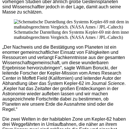
vorherigen Studien über ähnlich große Gesteinsplaneten
sind Wissenschaftler jedoch in der Lage, damit auch seine
Masse zu schätzen.
Schematische Darstellung des Systems Kepler-69 mit dem inne
maßstabsgerechtem Vergleich. (NASA Ames / JPL-Caltech)
„Der Nachweis und die Bestätigung von Planeten ist ein
enormer gemeinschaftlicher Einsatz von Fähigkeiten und
Ressourcen und verlangt Fachkenntnisse aus der gesamten
Wissenschaftsgemeinschaft, um diese wunderbaren
Ergebnisse hervorzubringen“, sagte William Borucki, der
leitende Forscher der Kepler-Mission vom Ames Research
Center in Moffett Field (Kalifornien) und leitender Autor der
Abhandlung über das System Kepler-62 im Journal
Science
.
„Kepler hat das Zeitalter der großen Entdeckungen in der
Astronomie wieder aufleben lassen und wir machen
ausgezeichnete Fortschritte dabei zu bestimmen, ob
Planeten wie unsere Erde die Ausnahme sind oder die
Regel.“
Die zwei Welten in der habitablen Zone um Kepler-62 haben
drei Weggefährten in Umlaufbahnen, die näher an ihrem