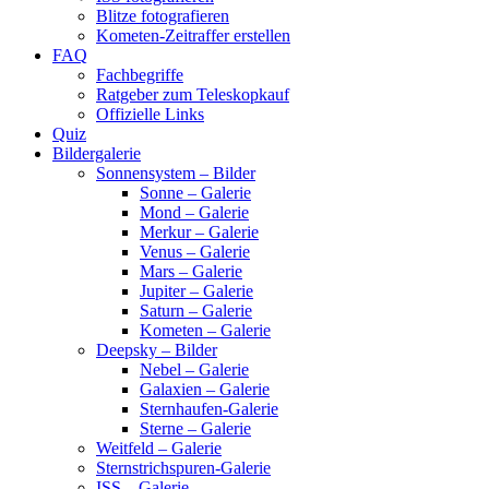
Blitze fotografieren
Kometen-Zeitraffer erstellen
FAQ
Fachbegriffe
Ratgeber zum Teleskopkauf
Offizielle Links
Quiz
Bildergalerie
Sonnensystem – Bilder
Sonne – Galerie
Mond – Galerie
Merkur – Galerie
Venus – Galerie
Mars – Galerie
Jupiter – Galerie
Saturn – Galerie
Kometen – Galerie
Deepsky – Bilder
Nebel – Galerie
Galaxien – Galerie
Sternhaufen-Galerie
Sterne – Galerie
Weitfeld – Galerie
Sternstrichspuren-Galerie
ISS – Galerie