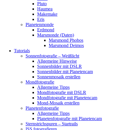
Pluto
Haumea
Makemake
Eris
Planetenmonde
Erdmond
Marsmonde (Daten)
Marsmond Phobos
Marsmond Deimos
Tutorials
Sonnenfotografie – Weißlicht
Allgemeine Hinweise
Sonnenbilder mit DSLR
Sonnenbilder mit Planetencam
Sonnenmosaik erstellen
Mondfotografie
Allgemeine Tipps
Mondfotografie mit DSLR
Mondfotografie mit Planetencam
Mond-Mosaik erstellen
Planetenfotografie
Allgemeine Tipps
Planetenfotografie mit Planetencam
Sternstrichspuren – Startrails
ISS fotografieren