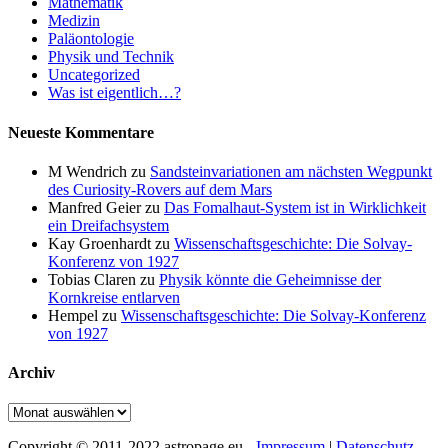
Mathematik
Medizin
Paläontologie
Physik und Technik
Uncategorized
Was ist eigentlich…?
Neueste Kommentare
M Wendrich
zu
Sandsteinvariationen am nächsten Wegpunkt
des Curiosity-Rovers auf dem Mars
Manfred Geier
zu
Das Fomalhaut-System ist in Wirklichkeit
ein Dreifachsystem
Kay Groenhardt
zu
Wissenschaftsgeschichte: Die Solvay-
Konferenz von 1927
Tobias Claren
zu
Physik könnte die Geheimnisse der
Kornkreise entlarven
Hempel
zu
Wissenschaftsgeschichte: Die Solvay-Konferenz
von 1927
Archiv
Archiv
Copyright © 2011-2022 astropage.eu -
Impressum
|
Datenschutz
-