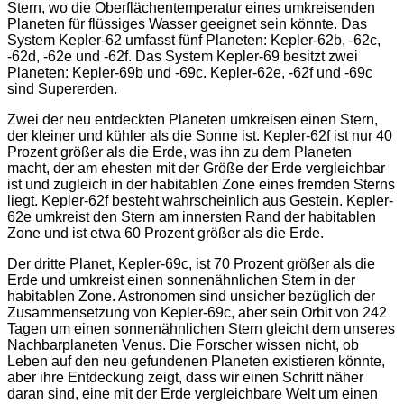
Stern, wo die Oberflächentemperatur eines umkreisenden
Planeten für flüssiges Wasser geeignet sein könnte. Das
System Kepler-62 umfasst fünf Planeten: Kepler-62b, -62c,
-62d, -62e und -62f. Das System Kepler-69 besitzt zwei
Planeten: Kepler-69b und -69c. Kepler-62e, -62f und -69c
sind Supererden.
Zwei der neu entdeckten Planeten umkreisen einen Stern,
der kleiner und kühler als die Sonne ist. Kepler-62f ist nur 40
Prozent größer als die Erde, was ihn zu dem Planeten
macht, der am ehesten mit der Größe der Erde vergleichbar
ist und zugleich in der habitablen Zone eines fremden Sterns
liegt. Kepler-62f besteht wahrscheinlich aus Gestein. Kepler-
62e umkreist den Stern am innersten Rand der habitablen
Zone und ist etwa 60 Prozent größer als die Erde.
Der dritte Planet, Kepler-69c, ist 70 Prozent größer als die
Erde und umkreist einen sonnenähnlichen Stern in der
habitablen Zone. Astronomen sind unsicher bezüglich der
Zusammensetzung von Kepler-69c, aber sein Orbit von 242
Tagen um einen sonnenähnlichen Stern gleicht dem unseres
Nachbarplaneten Venus. Die Forscher wissen nicht, ob
Leben auf den neu gefundenen Planeten existieren könnte,
aber ihre Entdeckung zeigt, dass wir einen Schritt näher
daran sind, eine mit der Erde vergleichbare Welt um einen