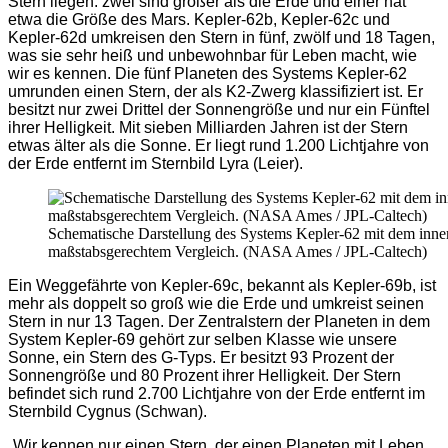
Stern liegen: zwei sind größer als die Erde und einer hat
etwa die Größe des Mars. Kepler-62b, Kepler-62c und
Kepler-62d umkreisen den Stern in fünf, zwölf und 18 Tagen,
was sie sehr heiß und unbewohnbar für Leben macht, wie
wir es kennen. Die fünf Planeten des Systems Kepler-62
umrunden einen Stern, der als K2-Zwerg klassifiziert ist. Er
besitzt nur zwei Drittel der Sonnengröße und nur ein Fünftel
ihrer Helligkeit. Mit sieben Milliarden Jahren ist der Stern
etwas älter als die Sonne. Er liegt rund 1.200 Lichtjahre von
der Erde entfernt im Sternbild Lyra (Leier).
Schematische Darstellung des Systems Kepler-62 mit dem inne
maßstabsgerechtem Vergleich. (NASA Ames / JPL-Caltech)
Ein Weggefährte von Kepler-69c, bekannt als Kepler-69b, ist
mehr als doppelt so groß wie die Erde und umkreist seinen
Stern in nur 13 Tagen. Der Zentralstern der Planeten in dem
System Kepler-69 gehört zur selben Klasse wie unsere
Sonne, ein Stern des G-Typs. Er besitzt 93 Prozent der
Sonnengröße und 80 Prozent ihrer Helligkeit. Der Stern
befindet sich rund 2.700 Lichtjahre von der Erde entfernt im
Sternbild Cygnus (Schwan).
„Wir kennen nur einen Stern, der einen Planeten mit Leben