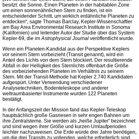
besitzt: die Sonne. Einen Planeten in der habitablen Zone
um einen sonnenähnlichen Stern zu finden, ist ein
entscheidender Schritt, um wirklich erdähnliche Planeten zu
entdecken“, sagte Thomas Barclay, Kepler-Wissenschaftler
am Bay Area Environmental Research Institute in Sonoma
(Kalifornien) und leitender Autor der Studie über das System
Kepler-69, die im
Astrophysical Journal
veröffentlicht wurde.
Wenn ein Planeten-Kandidat aus der Perspektive Keplers
vor seinem Stern vorbeizieht (Transit genannt), wird ein
Anteil des Lichts von dem Stern blockiert. Der resultierende
Abfall in der Helligkeit des Sternlichts offenbart die Größe
des vorbeiziehenden Planeten im Verhältnis zu seinem
Stern. Mit der Transit-Methode hat Kepler 2.740 Kandidaten
aufgespürt. Unter Verwendung verschiedener
Analysetechniken, Bodenteleskope und anderer
weltraumbasierter Instrumente wurden 122 Planeten
bestätigt.
In der Anfangszeit der Mission fand das Kepler-Teleskop
hauptsächlich große Gasriesen in sehr engen Bahnen um
ihre Zentralsterne. Sie werden als „heiße Jupiter“ bezeichnet
und sind wegen ihrer Größe und kurzen Umlaufperioden
leichter nachzuweisen. Die Erde würde drei Jahre benötigen,
um die drei Transits zu vollenden, welche erforderlich sind,