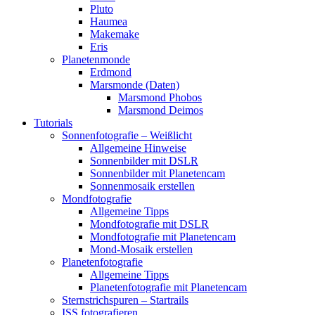
Pluto
Haumea
Makemake
Eris
Planetenmonde
Erdmond
Marsmonde (Daten)
Marsmond Phobos
Marsmond Deimos
Tutorials
Sonnenfotografie – Weißlicht
Allgemeine Hinweise
Sonnenbilder mit DSLR
Sonnenbilder mit Planetencam
Sonnenmosaik erstellen
Mondfotografie
Allgemeine Tipps
Mondfotografie mit DSLR
Mondfotografie mit Planetencam
Mond-Mosaik erstellen
Planetenfotografie
Allgemeine Tipps
Planetenfotografie mit Planetencam
Sternstrichspuren – Startrails
ISS fotografieren