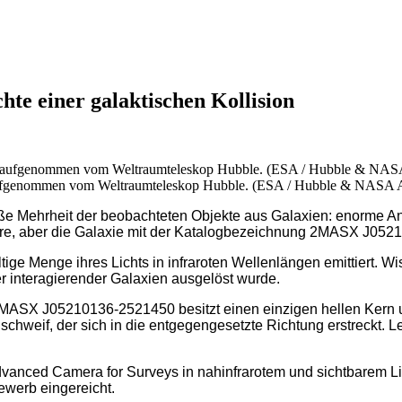
hte einer galaktischen Kollision
 aufgenommen vom Weltraumteleskop Hubble. (ESA / Hubble & NASA 
roße Mehrheit der beobachteten Objekte aus Galaxien: enorme 
e, aber die Galaxie mit der Katalogbezeichnung 2MASX J052101
altige Menge ihres Lichts in infraroten Wellenlängen emittiert. W
er interagierender Galaxien ausgelöst wurde.
MASX J05210136-2521450 besitzt einen einzigen hellen Kern un
weif, der sich in die entgegengesetzte Richtung erstreckt. Letz
dvanced Camera for Surveys in nahinfrarotem und sichtbarem L
ewerb eingereicht.