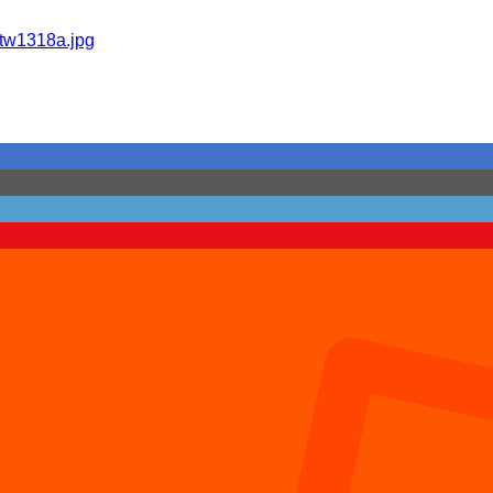
otw1318a.jpg