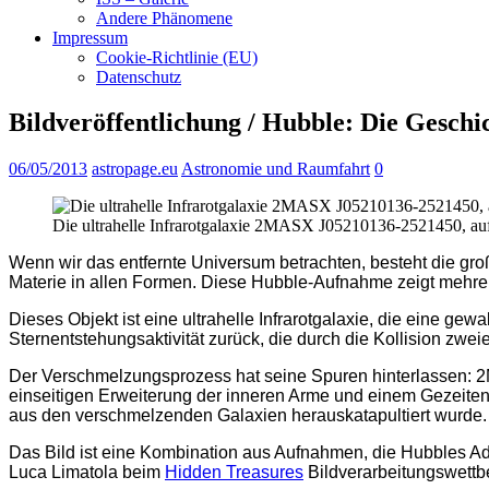
Andere Phänomene
Impressum
Cookie-Richtlinie (EU)
Datenschutz
Bildveröffentlichung / Hubble: Die Geschic
06/05/2013
astropage.eu
Astronomie und Raumfahrt
0
Die ultrahelle Infrarotgalaxie 2MASX J05210136-2521450,
Wenn wir das entfernte Universum betrachten, besteht die g
Materie in allen Formen. Diese Hubble-Aufnahme zeigt mehrer
Dieses Objekt ist eine ultrahelle Infrarotgalaxie, die eine gew
Sternentstehungsaktivität zurück, die durch die Kollision zwei
Der Verschmelzungsprozess hat seine Spuren hinterlassen: 2
einseitigen Erweiterung der inneren Arme und einem Gezeitensch
aus den verschmelzenden Galaxien herauskatapultiert wurde.
Das Bild ist eine Kombination aus Aufnahmen, die Hubbles A
Luca Limatola beim
Hidden Treasures
Bildverarbeitungswettb