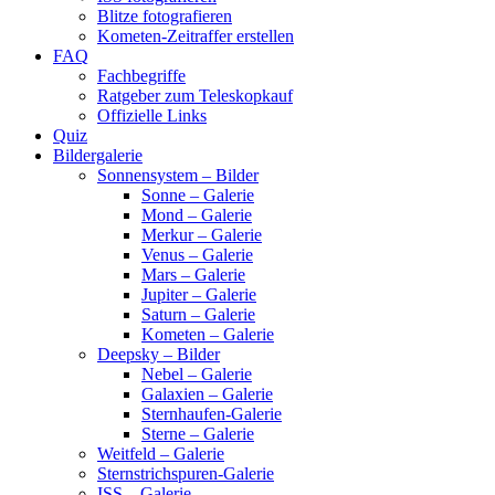
Blitze fotografieren
Kometen-Zeitraffer erstellen
FAQ
Fachbegriffe
Ratgeber zum Teleskopkauf
Offizielle Links
Quiz
Bildergalerie
Sonnensystem – Bilder
Sonne – Galerie
Mond – Galerie
Merkur – Galerie
Venus – Galerie
Mars – Galerie
Jupiter – Galerie
Saturn – Galerie
Kometen – Galerie
Deepsky – Bilder
Nebel – Galerie
Galaxien – Galerie
Sternhaufen-Galerie
Sterne – Galerie
Weitfeld – Galerie
Sternstrichspuren-Galerie
ISS – Galerie