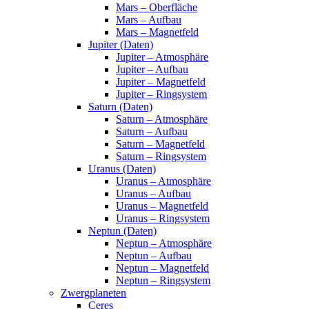
Mars – Oberfläche
Mars – Aufbau
Mars – Magnetfeld
Jupiter (Daten)
Jupiter – Atmosphäre
Jupiter – Aufbau
Jupiter – Magnetfeld
Jupiter – Ringsystem
Saturn (Daten)
Saturn – Atmosphäre
Saturn – Aufbau
Saturn – Magnetfeld
Saturn – Ringsystem
Uranus (Daten)
Uranus – Atmosphäre
Uranus – Aufbau
Uranus – Magnetfeld
Uranus – Ringsystem
Neptun (Daten)
Neptun – Atmosphäre
Neptun – Aufbau
Neptun – Magnetfeld
Neptun – Ringsystem
Zwergplaneten
Ceres