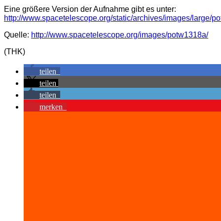
Eine größere Version der Aufnahme gibt es unter:
http://www.spacetelescope.org/static/archives/images/large/p
Quelle:
http://www.spacetelescope.org/images/potw1318a/
(THK)
teilen
teilen
teilen
merken