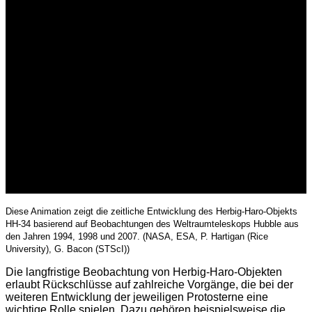
Diese Animation zeigt die zeitliche Entwicklung des Herbig-Haro-Objekts
HH-34 basierend auf Beobachtungen des Weltraumteleskops Hubble aus
den Jahren 1994, 1998 und 2007. (NASA, ESA, P. Hartigan (Rice
University), G. Bacon (STScI))
Die langfristige Beobachtung von Herbig-Haro-Objekten
erlaubt Rückschlüsse auf zahlreiche Vorgänge, die bei der
weiteren Entwicklung der jeweiligen Protosterne eine
wichtige Rolle spielen. Dazu gehören beispielsweise die