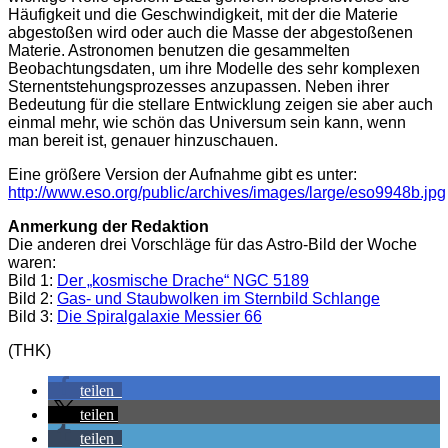
Häufigkeit und die Geschwindigkeit, mit der die Materie
abgestoßen wird oder auch die Masse der abgestoßenen
Materie. Astronomen benutzen die gesammelten
Beobachtungsdaten, um ihre Modelle des sehr komplexen
Sternentstehungsprozesses anzupassen. Neben ihrer
Bedeutung für die stellare Entwicklung zeigen sie aber auch
einmal mehr, wie schön das Universum sein kann, wenn
man bereit ist, genauer hinzuschauen.
Eine größere Version der Aufnahme gibt es unter:
http://www.eso.org/public/archives/images/large/eso9948b.jpg
Anmerkung der Redaktion
Die anderen drei Vorschläge für das Astro-Bild der Woche
waren:
Bild 1:
Der „kosmische Drache“ NGC 5189
Bild 2:
Gas- und Staubwolken im Sternbild Schlange
Bild 3:
Die Spiralgalaxie Messier 66
(THK)
teilen
teilen
teilen