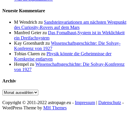
Neueste Kommentare
M Wendrich
zu
Sandsteinvariationen am nächsten Wegpunkt
des Curiosity-Rovers auf dem Mars
Manfred Geier
zu
Das Fomalhaut-System ist in Wirklichkeit
ein Dreifachsystem
Kay Groenhardt
zu
Wissenschaftsgeschichte: Die Solvay-
Konferenz von 1927
Tobias Claren
zu
Physik könnte die Geheimnisse der
Kornkreise entlarven
Hempel
zu
Wissenschaftsgeschichte: Die Solvay-Konferenz
von 1927
Archiv
Archiv
Copyright © 2011-2022 astropage.eu -
Impressum
|
Datenschutz
-
WordPress Theme by
MH Themes