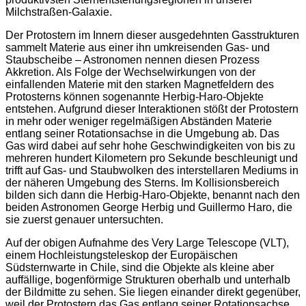
Milchstraßen-Galaxie.
Der Protostern im Innern dieser ausgedehnten Gasstrukturen
sammelt Materie aus einer ihn umkreisenden Gas- und
Staubscheibe – Astronomen nennen diesen Prozess
Akkretion. Als Folge der Wechselwirkungen von der
einfallenden Materie mit den starken Magnetfeldern des
Protosterns können sogenannte Herbig-Haro-Objekte
entstehen. Aufgrund dieser Interaktionen stößt der Protostern
in mehr oder weniger regelmäßigen Abständen Materie
entlang seiner Rotationsachse in die Umgebung ab. Das
Gas wird dabei auf sehr hohe Geschwindigkeiten von bis zu
mehreren hundert Kilometern pro Sekunde beschleunigt und
trifft auf Gas- und Staubwolken des interstellaren Mediums in
der näheren Umgebung des Sterns. Im Kollisionsbereich
bilden sich dann die Herbig-Haro-Objekte, benannt nach den
beiden Astronomen George Herbig und Guillermo Haro, die
sie zuerst genauer untersuchten.
Auf der obigen Aufnahme des Very Large Telescope (VLT),
einem Hochleistungsteleskop der Europäischen
Südsternwarte in Chile, sind die Objekte als kleine aber
auffällige, bogenförmige Strukturen oberhalb und unterhalb
der Bildmitte zu sehen. Sie liegen einander direkt gegenüber,
weil der Protostern das Gas entlang seiner Rotationsachse