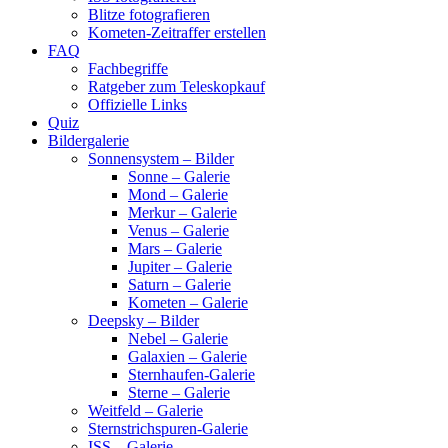
Blitze fotografieren
Kometen-Zeitraffer erstellen
FAQ
Fachbegriffe
Ratgeber zum Teleskopkauf
Offizielle Links
Quiz
Bildergalerie
Sonnensystem – Bilder
Sonne – Galerie
Mond – Galerie
Merkur – Galerie
Venus – Galerie
Mars – Galerie
Jupiter – Galerie
Saturn – Galerie
Kometen – Galerie
Deepsky – Bilder
Nebel – Galerie
Galaxien – Galerie
Sternhaufen-Galerie
Sterne – Galerie
Weitfeld – Galerie
Sternstrichspuren-Galerie
ISS – Galerie