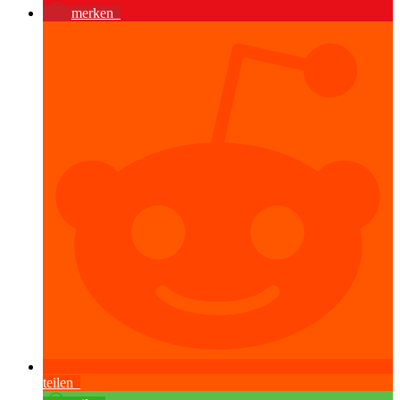
merken
teilen