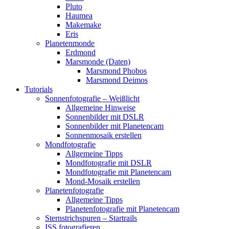
Pluto
Haumea
Makemake
Eris
Planetenmonde
Erdmond
Marsmonde (Daten)
Marsmond Phobos
Marsmond Deimos
Tutorials
Sonnenfotografie – Weißlicht
Allgemeine Hinweise
Sonnenbilder mit DSLR
Sonnenbilder mit Planetencam
Sonnenmosaik erstellen
Mondfotografie
Allgemeine Tipps
Mondfotografie mit DSLR
Mondfotografie mit Planetencam
Mond-Mosaik erstellen
Planetenfotografie
Allgemeine Tipps
Planetenfotografie mit Planetencam
Sternstrichspuren – Startrails
ISS fotografieren