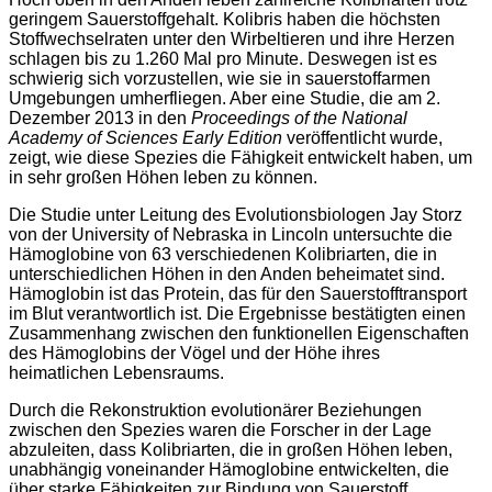
geringem Sauerstoffgehalt. Kolibris haben die höchsten
Stoffwechselraten unter den Wirbeltieren und ihre Herzen
schlagen bis zu 1.260 Mal pro Minute. Deswegen ist es
schwierig sich vorzustellen, wie sie in sauerstoffarmen
Umgebungen umherfliegen. Aber eine Studie, die am 2.
Dezember 2013 in den
Proceedings of the National
Academy of Sciences Early Edition
veröffentlicht wurde,
zeigt, wie diese Spezies die Fähigkeit entwickelt haben, um
in sehr großen Höhen leben zu können.
Die Studie unter Leitung des Evolutionsbiologen Jay Storz
von der University of Nebraska in Lincoln untersuchte die
Hämoglobine von 63 verschiedenen Kolibriarten, die in
unterschiedlichen Höhen in den Anden beheimatet sind.
Hämoglobin ist das Protein, das für den Sauerstofftransport
im Blut verantwortlich ist. Die Ergebnisse bestätigten einen
Zusammenhang zwischen den funktionellen Eigenschaften
des Hämoglobins der Vögel und der Höhe ihres
heimatlichen Lebensraums.
Durch die Rekonstruktion evolutionärer Beziehungen
zwischen den Spezies waren die Forscher in der Lage
abzuleiten, dass Kolibriarten, die in großen Höhen leben,
unabhängig voneinander Hämoglobine entwickelten, die
über starke Fähigkeiten zur Bindung von Sauerstoff