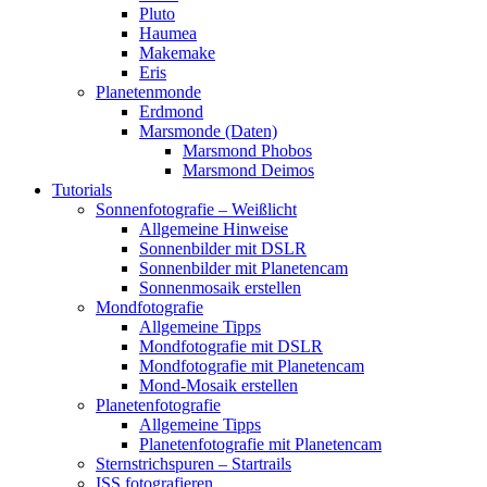
Pluto
Haumea
Makemake
Eris
Planetenmonde
Erdmond
Marsmonde (Daten)
Marsmond Phobos
Marsmond Deimos
Tutorials
Sonnenfotografie – Weißlicht
Allgemeine Hinweise
Sonnenbilder mit DSLR
Sonnenbilder mit Planetencam
Sonnenmosaik erstellen
Mondfotografie
Allgemeine Tipps
Mondfotografie mit DSLR
Mondfotografie mit Planetencam
Mond-Mosaik erstellen
Planetenfotografie
Allgemeine Tipps
Planetenfotografie mit Planetencam
Sternstrichspuren – Startrails
ISS fotografieren