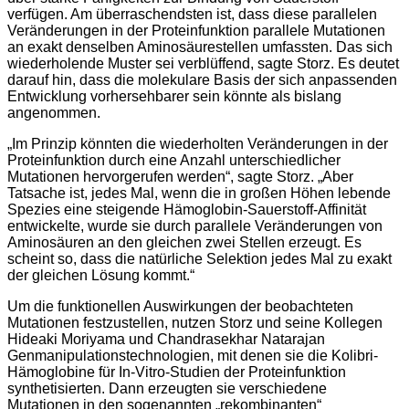
verfügen. Am überraschendsten ist, dass diese parallelen
Veränderungen in der Proteinfunktion parallele Mutationen
an exakt denselben Aminosäurestellen umfassten. Das sich
wiederholende Muster sei verblüffend, sagte Storz. Es deutet
darauf hin, dass die molekulare Basis der sich anpassenden
Entwicklung vorhersehbarer sein könnte als bislang
angenommen.
„Im Prinzip könnten die wiederholten Veränderungen in der
Proteinfunktion durch eine Anzahl unterschiedlicher
Mutationen hervorgerufen werden“, sagte Storz. „Aber
Tatsache ist, jedes Mal, wenn die in großen Höhen lebende
Spezies eine steigende Hämoglobin-Sauerstoff-Affinität
entwickelte, wurde sie durch parallele Veränderungen von
Aminosäuren an den gleichen zwei Stellen erzeugt. Es
scheint so, dass die natürliche Selektion jedes Mal zu exakt
der gleichen Lösung kommt.“
Um die funktionellen Auswirkungen der beobachteten
Mutationen festzustellen, nutzen Storz und seine Kollegen
Hideaki Moriyama und Chandrasekhar Natarajan
Genmanipulationstechnologien, mit denen sie die Kolibri-
Hämoglobine für In-Vitro-Studien der Proteinfunktion
synthetisierten. Dann erzeugten sie verschiedene
Mutationen in den sogenannten „rekombinanten“