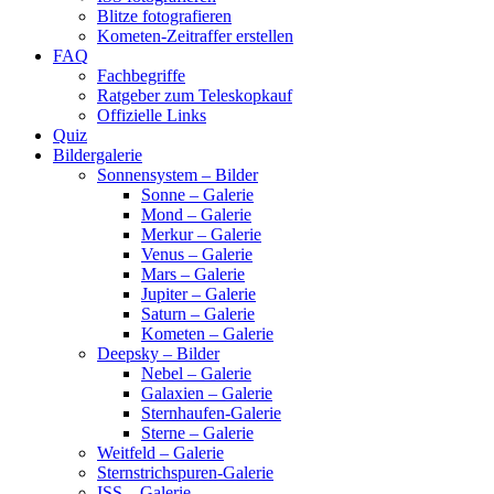
Blitze fotografieren
Kometen-Zeitraffer erstellen
FAQ
Fachbegriffe
Ratgeber zum Teleskopkauf
Offizielle Links
Quiz
Bildergalerie
Sonnensystem – Bilder
Sonne – Galerie
Mond – Galerie
Merkur – Galerie
Venus – Galerie
Mars – Galerie
Jupiter – Galerie
Saturn – Galerie
Kometen – Galerie
Deepsky – Bilder
Nebel – Galerie
Galaxien – Galerie
Sternhaufen-Galerie
Sterne – Galerie
Weitfeld – Galerie
Sternstrichspuren-Galerie
ISS – Galerie