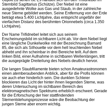
Sternbild Sagittarius (Schütze). Der Nebel ist eine
ausgedehnte Wolke aus Gas und Staub, in der zahlreiche
neue Sterne gebildet werden. Seine Entfernung von der Erde
beträgt etwa 5.400 Lichtjahre, das entspricht ungefähr der
vierfachen Distanz des berühmten Orionnebels (circa 1.350
Lichtjahre).
Der Name Trifidnebel leitet sich aus seinem
Erscheinungsbild im sichtbaren Licht ab. Vor dem Nebel liegt
eine längliche Dunkelwolke mit der Bezeichnung Barnard
85, die sich als Silhouette vor dem hell leuchtenden Nebel
abhebt und ihn scheinbar in drei Bereiche teilt. Auf dem
linken Bild, einer Aufnahme in sichtbaren Wellenlängen, tritt
die ausgeprägte Dreiteilung des Nebels deutlich hervor.
Die langen Staubfilamente bieten schon Amateurastronomen
einen atemberaubenden Anblick, aber für die Profis können
sie auch eher hinderlich sein. Die dunklen Schleier
blockieren das Licht der hinter ihnen liegenden Sterne, was
deren Untersuchung im sichtbaren Bereich des
elektromagnetischen Spektrums erheblich erschwert. Gerade
für die Erforschung der hier stattfindenden
Sternentstehungsprozesse wäre die Beobachtung der
jungen Sterne aber enorm wichtig.