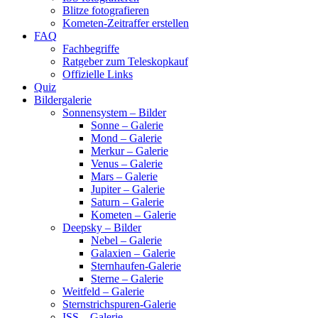
Blitze fotografieren
Kometen-Zeitraffer erstellen
FAQ
Fachbegriffe
Ratgeber zum Teleskopkauf
Offizielle Links
Quiz
Bildergalerie
Sonnensystem – Bilder
Sonne – Galerie
Mond – Galerie
Merkur – Galerie
Venus – Galerie
Mars – Galerie
Jupiter – Galerie
Saturn – Galerie
Kometen – Galerie
Deepsky – Bilder
Nebel – Galerie
Galaxien – Galerie
Sternhaufen-Galerie
Sterne – Galerie
Weitfeld – Galerie
Sternstrichspuren-Galerie
ISS – Galerie