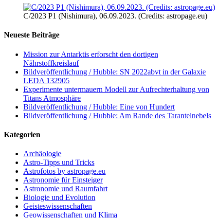
C/2023 P1 (Nishimura), 06.09.2023. (Credits: astropage.eu)
Neueste Beiträge
Mission zur Antarktis erforscht den dortigen
Nährstoffkreislauf
Bildveröffentlichung / Hubble: SN 2022abvt in der Galaxie
LEDA 132905
Experimente untermauern Modell zur Aufrechterhaltung von
Titans Atmosphäre
Bildveröffentlichung / Hubble: Eine von Hundert
Bildveröffentlichung / Hubble: Am Rande des Tarantelnebels
Kategorien
Archäologie
Astro-Tipps und Tricks
Astrofotos by astropage.eu
Astronomie für Einsteiger
Astronomie und Raumfahrt
Biologie und Evolution
Geisteswissenschaften
Geowissenschaften und Klima