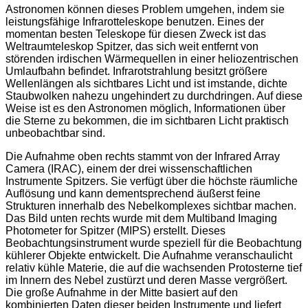
Astronomen können dieses Problem umgehen, indem sie
leistungsfähige Infrarotteleskope benutzen. Eines der
momentan besten Teleskope für diesen Zweck ist das
Weltraumteleskop Spitzer, das sich weit entfernt von
störenden irdischen Wärmequellen in einer heliozentrischen
Umlaufbahn befindet. Infrarotstrahlung besitzt größere
Wellenlängen als sichtbares Licht und ist imstande, dichte
Staubwolken nahezu ungehindert zu durchdringen. Auf diese
Weise ist es den Astronomen möglich, Informationen über
die Sterne zu bekommen, die im sichtbaren Licht praktisch
unbeobachtbar sind.
Die Aufnahme oben rechts stammt von der Infrared Array
Camera (IRAC), einem der drei wissenschaftlichen
Instrumente Spitzers. Sie verfügt über die höchste räumliche
Auflösung und kann dementsprechend äußerst feine
Strukturen innerhalb des Nebelkomplexes sichtbar machen.
Das Bild unten rechts wurde mit dem Multiband Imaging
Photometer for Spitzer (MIPS) erstellt. Dieses
Beobachtungsinstrument wurde speziell für die Beobachtung
kühlerer Objekte entwickelt. Die Aufnahme veranschaulicht
relativ kühle Materie, die auf die wachsenden Protosterne tief
im Innern des Nebel zustürzt und deren Masse vergrößert.
Die große Aufnahme in der Mitte basiert auf den
kombinierten Daten dieser beiden Instrumente und liefert