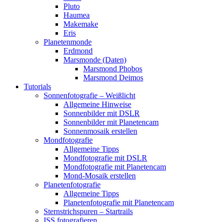
Pluto
Haumea
Makemake
Eris
Planetenmonde
Erdmond
Marsmonde (Daten)
Marsmond Phobos
Marsmond Deimos
Tutorials
Sonnenfotografie – Weißlicht
Allgemeine Hinweise
Sonnenbilder mit DSLR
Sonnenbilder mit Planetencam
Sonnenmosaik erstellen
Mondfotografie
Allgemeine Tipps
Mondfotografie mit DSLR
Mondfotografie mit Planetencam
Mond-Mosaik erstellen
Planetenfotografie
Allgemeine Tipps
Planetenfotografie mit Planetencam
Sternstrichspuren – Startrails
ISS fotografieren