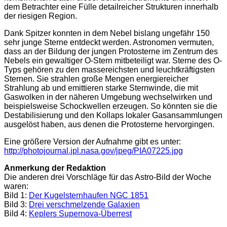
dem Betrachter eine Fülle detailreicher Strukturen innerhalb
der riesigen Region.
Dank Spitzer konnten in dem Nebel bislang ungefähr 150
sehr junge Sterne entdeckt werden. Astronomen vermuten,
dass an der Bildung der jungen Protosterne im Zentrum des
Nebels ein gewaltiger O-Stern mitbeteiligt war. Sterne des O-
Typs gehören zu den massereichsten und leuchtkräftigsten
Sternen. Sie strahlen große Mengen energiereicher
Strahlung ab und emittieren starke Sternwinde, die mit
Gaswolken in der näheren Umgebung wechselwirken und
beispielsweise Schockwellen erzeugen. So könnten sie die
Destabilisierung und den Kollaps lokaler Gasansammlungen
ausgelöst haben, aus denen die Protosterne hervorgingen.
Eine größere Version der Aufnahme gibt es unter:
http://photojournal.jpl.nasa.gov/jpeg/PIA07225.jpg
Anmerkung der Redaktion
Die anderen drei Vorschläge für das Astro-Bild der Woche
waren:
Bild 1:
Der Kugelsternhaufen NGC 1851
Bild 3:
Drei verschmelzende Galaxien
Bild 4:
Keplers Supernova-Überrest