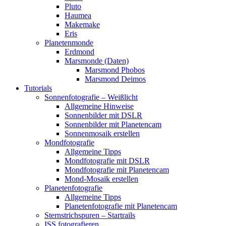
Pluto
Haumea
Makemake
Eris
Planetenmonde
Erdmond
Marsmonde (Daten)
Marsmond Phobos
Marsmond Deimos
Tutorials
Sonnenfotografie – Weißlicht
Allgemeine Hinweise
Sonnenbilder mit DSLR
Sonnenbilder mit Planetencam
Sonnenmosaik erstellen
Mondfotografie
Allgemeine Tipps
Mondfotografie mit DSLR
Mondfotografie mit Planetencam
Mond-Mosaik erstellen
Planetenfotografie
Allgemeine Tipps
Planetenfotografie mit Planetencam
Sternstrichspuren – Startrails
ISS fotografieren