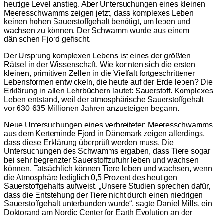
heutige Level anstieg. Aber Untersuchungen eines kleinen
Meeresschwamms zeigen jetzt, dass komplexes Leben
keinen hohen Sauerstoffgehalt benötigt, um leben und
wachsen zu können. Der Schwamm wurde aus einem
dänischen Fjord gefischt.
Der Ursprung komplexen Lebens ist eines der größten
Rätsel in der Wissenschaft. Wie konnten sich die ersten
kleinen, primitiven Zellen in die Vielfalt fortgeschrittener
Lebensformen entwickeln, die heute auf der Erde leben? Die
Erklärung in allen Lehrbüchern lautet: Sauerstoff. Komplexes
Leben entstand, weil der atmosphärische Sauerstoffgehalt
vor 630-635 Millionen Jahren anzusteigen begann.
Neue Untersuchungen eines verbreiteten Meeresschwamms
aus dem Kerteminde Fjord in Dänemark zeigen allerdings,
dass diese Erklärung überprüft werden muss. Die
Untersuchungen des Schwamms ergaben, dass Tiere sogar
bei sehr begrenzter Sauerstoffzufuhr leben und wachsen
können. Tatsächlich können Tiere leben und wachsen, wenn
die Atmosphäre lediglich 0,5 Prozent des heutigen
Sauerstoffgehalts aufweist. „Unsere Studien sprechen dafür,
dass die Entstehung der Tiere nicht durch einen niedrigen
Sauerstoffgehalt unterbunden wurde“, sagte Daniel Mills, ein
Doktorand am Nordic Center for Earth Evolution an der