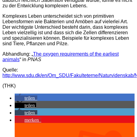
dadurch reichlich Sauerstoff verfügbar wurde, führte es nicht
zu der Entwicklung komplexen Lebens.
Komplexes Leben unterscheidet sich von primitiven
Lebensformen wie Bakterien und Amöben auf vielerlei Art.
Der wichtigste Unterschied besteht darin, dass komplexes
Leben vielzellig ist und dass sich die Zellen differenzieren
und spezialisieren können. Beispiele für komplexes Leben
sind Tiere, Pflanzen und Pilze.
Abhandlung: „
The oxygen requirements of the earliest
animals
“ in
PNAS
Quelle:
http://www.sdu.dk/en/Om_SDU/Fakulteterne/Naturvidenska
(THK)
teilen
teilen
teilen
merken