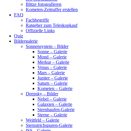
Blitze fotografieren
Kometen-Zeitraffer erstellen
FAQ
Fachbegriffe
Ratgeber zum Teleskopkauf
Offizielle Links
Quiz
Bildergalerie
Sonnensystem – Bilder
Sonne – Galerie
Mond – Galerie
Merkur – Galerie
Venus – Galerie
Mars – Galerie
Jupiter – Galerie
Saturn – Galerie
Kometen – Galerie
Deepsky – Bilder
Nebel – Galerie
Galaxien – Galerie
Sternhaufen-Galerie
Sterne – Galerie
Weitfeld – Galerie
Sternstrichspuren-Galerie
ISS – Galerie