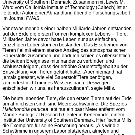
University of Southern Denmark. Zusammen mit Lewis M.
Ward vom California Institute of Technology (Caltech) ist er
leitender Autor einer Abhandlung über die Forschungsarbeit
im Journal
PNAS
.
Vor etwas mehr als einer halben Milliarde Jahren entstanden
auf der Erde die ersten Formen komplexen Lebens – Tiere.
Milliarden Jahre davor hatte Leben nur aus einfachen,
einzelligen Lebensformen bestanden. Das Erscheinen von
Tieren fiel mit einem starken Anstieg des atmosphärischen
Sauerstoffs zusammen und dadurch schien es offensichtlich,
die beiden Ereignisse miteinander zu verbinden und
schlusszufolgern, dass der erhöhte Sauerstoffgehalt zu der
Entwicklung von Tieren geführt hatte. „Aber niemand hat
jemals getestet, wie viel Sauerstoff Tiere benötigen,
zumindest nicht meines Wissens nach. Deswegen
entschieden wir uns, es herauszufinden“, sagte Mills.
Die heute lebenden Tiere, die den ersten Tieren auf der Erde
am ähnlichsten sind, sind Meeresschwämme. Die Spezies
Halichondria panicea
lebt nur ein paar Meter entfernt vom
Marine Biological Research Center in Kerteminde, einem
Institut der University of Southern Denmark. Hier fischte Mills
die Exemplare für seine Forschung heraus. „Als wir die
Schwämme in unserem Labor platzierten, atmeten und