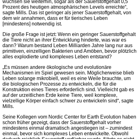
wuchsen sie weiterhin, sogar als der Sauerstoffgehalt 0,5
Prozent des heutigen atmosphärischen Levels erreichte“,
sagte Mills. Das ist geringer als jener Sauerstoffgehalt, von
dem wir annahmen, dass er für tierisches Leben
[mindestens] notwendig ist.
Die große Frage ist jetzt: Wenn ein geringer Sauerstoffgehalt
die Tiere nicht an ihrer Entwicklung hinderte, was war es
dann? Warum bestand Leben Milliarden Jahre lang nur aus
primitiven, einzelligen Bakterien und Amöben, bevor plötzlich
alles explodierte und komplexes Leben entstand?
„Es müssen andere ökologische und evolutionäre
Mechanismen im Spiel gewesen sein. Möglicherweise blieb
Leben solange mikrobiell, weil es eine Weile brauchte, um
die biologischen Prozesse zu entwickeln, die für die
Konstruktion eines Tieres erforderlich sind. Vielleicht gab es
auf der urzeitlichen Erde keine Tiere, weil komplexe,
vielzellige Körper einfach schwer zu entwickeln sind“, sagte
Mills.
Seine Kollegen vom Nordic Center for Earth Evolution haben
schon früher gezeigt, dass der Sauerstoffgehalt vorher
mindestens einmal dramatisch angestiegen ist – zumindest
einmal, bevor sich komplexes Leben entwickelte. Obwohl