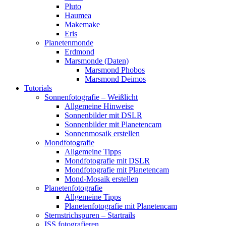
Pluto
Haumea
Makemake
Eris
Planetenmonde
Erdmond
Marsmonde (Daten)
Marsmond Phobos
Marsmond Deimos
Tutorials
Sonnenfotografie – Weißlicht
Allgemeine Hinweise
Sonnenbilder mit DSLR
Sonnenbilder mit Planetencam
Sonnenmosaik erstellen
Mondfotografie
Allgemeine Tipps
Mondfotografie mit DSLR
Mondfotografie mit Planetencam
Mond-Mosaik erstellen
Planetenfotografie
Allgemeine Tipps
Planetenfotografie mit Planetencam
Sternstrichspuren – Startrails
ISS fotografieren