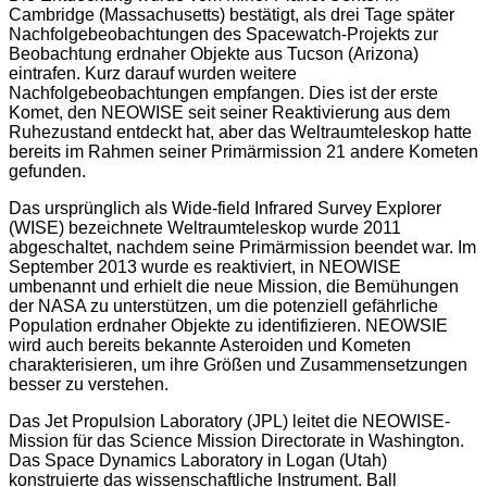
Cambridge (Massachusetts) bestätigt, als drei Tage später
Nachfolgebeobachtungen des Spacewatch-Projekts zur
Beobachtung erdnaher Objekte aus Tucson (Arizona)
eintrafen. Kurz darauf wurden weitere
Nachfolgebeobachtungen empfangen. Dies ist der erste
Komet, den NEOWISE seit seiner Reaktivierung aus dem
Ruhezustand entdeckt hat, aber das Weltraumteleskop hatte
bereits im Rahmen seiner Primärmission 21 andere Kometen
gefunden.
Das ursprünglich als Wide-field Infrared Survey Explorer
(WISE) bezeichnete Weltraumteleskop wurde 2011
abgeschaltet, nachdem seine Primärmission beendet war. Im
September 2013 wurde es reaktiviert, in NEOWISE
umbenannt und erhielt die neue Mission, die Bemühungen
der NASA zu unterstützen, um die potenziell gefährliche
Population erdnaher Objekte zu identifizieren. NEOWSIE
wird auch bereits bekannte Asteroiden und Kometen
charakterisieren, um ihre Größen und Zusammensetzungen
besser zu verstehen.
Das Jet Propulsion Laboratory (JPL) leitet die NEOWISE-
Mission für das Science Mission Directorate in Washington.
Das Space Dynamics Laboratory in Logan (Utah)
konstruierte das wissenschaftliche Instrument. Ball