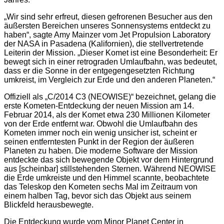
„Wir sind sehr erfreut, diesen gefrorenen Besucher aus den
äußersten Bereichen unseres Sonnensystems entdeckt zu
haben“, sagte Amy Mainzer vom Jet Propulsion Laboratory
der NASA in Pasadena (Kalifornien), die stellvertretende
Leiterin der Mission. „Dieser Komet ist eine Besonderheit: Er
bewegt sich in einer retrograden Umlaufbahn, was bedeutet,
dass er die Sonne in der entgegengesetzten Richtung
umkreist, im Vergleich zur Erde und den anderen Planeten.“
Offiziell als „C/2014 C3 (NEOWISE)“ bezeichnet, gelang die
erste Kometen-Entdeckung der neuen Mission am 14.
Februar 2014, als der Komet etwa 230 Millionen Kilometer
von der Erde entfernt war. Obwohl die Umlaufbahn des
Kometen immer noch ein wenig unsicher ist, scheint er
seinen entferntesten Punkt in der Region der äußeren
Planeten zu haben. Die moderne Software der Mission
entdeckte das sich bewegende Objekt vor dem Hintergrund
aus [scheinbar] stillstehenden Sternen. Während NEOWISE
die Erde umkreiste und den Himmel scannte, beobachtete
das Teleskop den Kometen sechs Mal im Zeitraum von
einem halben Tag, bevor sich das Objekt aus seinem
Blickfeld herausbewegte.
Die Entdeckung wurde vom Minor Planet Center in