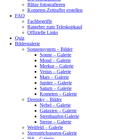
Blitze fotografieren
Kometen-Zeitraffer erstellen
FAQ
Fachbegriffe
Ratgeber zum Teleskopkauf
Offizielle Links
Quiz
Bildergalerie
Sonnensystem – Bilder
Sonne – Galerie
Mond – Galerie
Merkur – Galerie
Venus – Galerie
Mars – Galerie
Jupiter – Galerie
Saturn – Galerie
Kometen – Galerie
Deepsky – Bilder
Nebel – Galerie
Galaxien – Galerie
Sternhaufen-Galerie
Sterne – Galerie
Weitfeld – Galerie
Sternstrichspuren-Galerie
ISS – Galerie