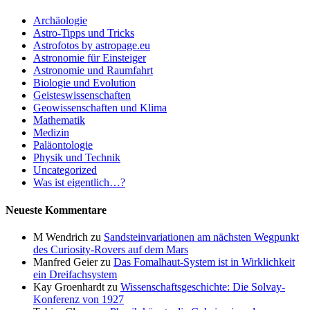
Archäologie
Astro-Tipps und Tricks
Astrofotos by astropage.eu
Astronomie für Einsteiger
Astronomie und Raumfahrt
Biologie und Evolution
Geisteswissenschaften
Geowissenschaften und Klima
Mathematik
Medizin
Paläontologie
Physik und Technik
Uncategorized
Was ist eigentlich…?
Neueste Kommentare
M Wendrich
zu
Sandsteinvariationen am nächsten Wegpunkt
des Curiosity-Rovers auf dem Mars
Manfred Geier
zu
Das Fomalhaut-System ist in Wirklichkeit
ein Dreifachsystem
Kay Groenhardt
zu
Wissenschaftsgeschichte: Die Solvay-
Konferenz von 1927