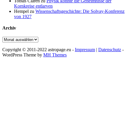
Tobias Claren
zu
Physik könnte die Geheimnisse der
Kornkreise entlarven
Hempel
zu
Wissenschaftsgeschichte: Die Solvay-Konferenz
von 1927
Archiv
Archiv
Copyright © 2011-2022 astropage.eu -
Impressum
|
Datenschutz
-
WordPress Theme by
MH Themes