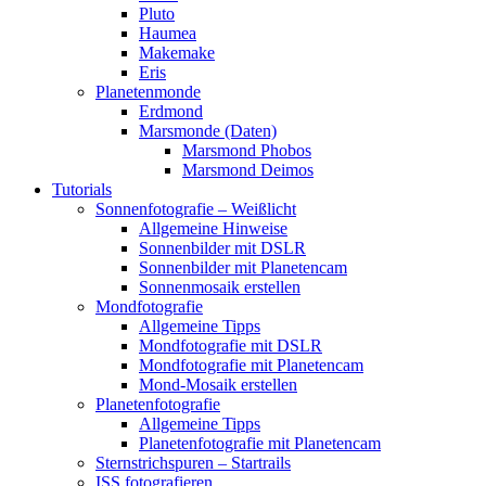
Pluto
Haumea
Makemake
Eris
Planetenmonde
Erdmond
Marsmonde (Daten)
Marsmond Phobos
Marsmond Deimos
Tutorials
Sonnenfotografie – Weißlicht
Allgemeine Hinweise
Sonnenbilder mit DSLR
Sonnenbilder mit Planetencam
Sonnenmosaik erstellen
Mondfotografie
Allgemeine Tipps
Mondfotografie mit DSLR
Mondfotografie mit Planetencam
Mond-Mosaik erstellen
Planetenfotografie
Allgemeine Tipps
Planetenfotografie mit Planetencam
Sternstrichspuren – Startrails
ISS fotografieren