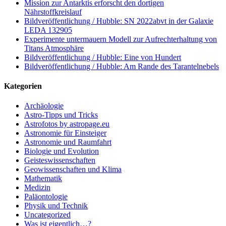
Mission zur Antarktis erforscht den dortigen
Nährstoffkreislauf
Bildveröffentlichung / Hubble: SN 2022abvt in der Galaxie
LEDA 132905
Experimente untermauern Modell zur Aufrechterhaltung von
Titans Atmosphäre
Bildveröffentlichung / Hubble: Eine von Hundert
Bildveröffentlichung / Hubble: Am Rande des Tarantelnebels
Kategorien
Archäologie
Astro-Tipps und Tricks
Astrofotos by astropage.eu
Astronomie für Einsteiger
Astronomie und Raumfahrt
Biologie und Evolution
Geisteswissenschaften
Geowissenschaften und Klima
Mathematik
Medizin
Paläontologie
Physik und Technik
Uncategorized
Was ist eigentlich…?