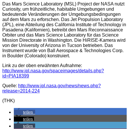
Das Mars Science Laboratory (MSL) Project der NASA nutzt
Curiosity, um frühzeitliche, habitable Umgebungen und
bedeutende Veränderungen der Umgebungsbedingungen
auf dem Mars zu erforschen. Das Jet Propulsion Laboratory
(JPL), eine Abteilung des California Institute of Technology in
Pasadena (Kalifornien), betreibt den Mars Reconnaissance
Orbiter und das Mars Science Laboratory für das Science
Mission Directorate in Washington. Die HiRISE-Kamera wird
von der University of Arizona in Tucson betrieben. Das
Instrument wurde von Ball Aerospace & Technologies Corp.
in Boulder (Colorado) konstruiert.
Link zu der oben erwähnten Aufnahme:
http://www.jpl.nasa.gov/spaceimages/details.php?
id=PIA18399
Quelle:
http://www.jpl.nasa.gov/news/news.php?
release=2014-224
(THK)
teilen
teilen
teilen