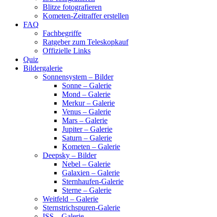
Blitze fotografieren
Kometen-Zeitraffer erstellen
FAQ
Fachbegriffe
Ratgeber zum Teleskopkauf
Offizielle Links
Quiz
Bildergalerie
Sonnensystem – Bilder
Sonne – Galerie
Mond – Galerie
Merkur – Galerie
Venus – Galerie
Mars – Galerie
Jupiter – Galerie
Saturn – Galerie
Kometen – Galerie
Deepsky – Bilder
Nebel – Galerie
Galaxien – Galerie
Sternhaufen-Galerie
Sterne – Galerie
Weitfeld – Galerie
Sternstrichspuren-Galerie
ISS – Galerie