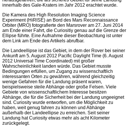
innerhalb des Gale-Kraters im Jahr 2012 erachtet wurde.
Die Kamera des High Resolution Imaging Science
Experiment (HiRISE) an Bord des Mars Reconnaissance
Orbiter (MRO) fotografierte den Marsrover am 27. Juni 2014
am Ende einer Fahrt, die Curiositiy genau auf die Grenze der
Ellipse führte. Eine Aufnahme dieser Beobachtung ist unter
dem Link am Ende des Artikels abrufbar.
Die Landeellipse ist das Gebiet, in dem der Rover bei seiner
Ankunft am 5. August 2012 Pacific Daylight Time (6. August
2012 Universal Time Coordinated) mit großer
Wahrscheinlichkeit landen würde. Das Gebiet musste
Bedingungen erfüllen, um Zugang zu wissenschaftlich
interessanten Orten zu gewähren, während gleichzeitig
wenige Gefahren für die Landung präsent waren,
beispielsweise steile Abhänge oder große Felsen. Viele
Gebiete von wissenschaftlichem Interesse besitzen
Abhänge, die für die Sicherheit bei der Landung ungeeignet
sind. Curiosity wurde entworfen, um die Möglichkeit zu
haben, weit genug fahren zu können und Abhänge
außerhalb der Landeellipse zu erreichen. Seit seiner
Landung hat Curiosity etwas mehr als acht Kilometer
zurückgelegt.