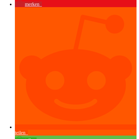
merken
teilen