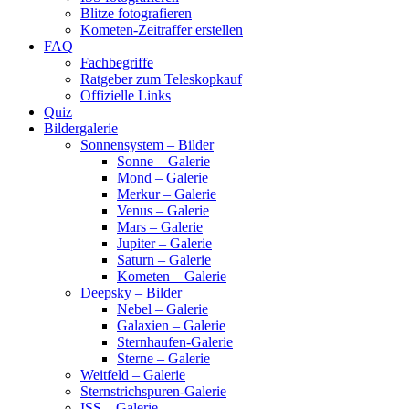
Blitze fotografieren
Kometen-Zeitraffer erstellen
FAQ
Fachbegriffe
Ratgeber zum Teleskopkauf
Offizielle Links
Quiz
Bildergalerie
Sonnensystem – Bilder
Sonne – Galerie
Mond – Galerie
Merkur – Galerie
Venus – Galerie
Mars – Galerie
Jupiter – Galerie
Saturn – Galerie
Kometen – Galerie
Deepsky – Bilder
Nebel – Galerie
Galaxien – Galerie
Sternhaufen-Galerie
Sterne – Galerie
Weitfeld – Galerie
Sternstrichspuren-Galerie
ISS – Galerie