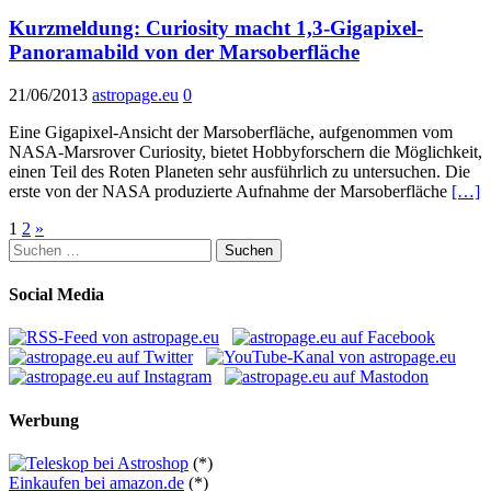
Kurzmeldung: Curiosity macht 1,3-Gigapixel-
Panoramabild von der Marsoberfläche
21/06/2013
astropage.eu
0
Eine Gigapixel-Ansicht der Marsoberfläche, aufgenommen vom
NASA-Marsrover Curiosity, bietet Hobbyforschern die Möglichkeit,
einen Teil des Roten Planeten sehr ausführlich zu untersuchen. Die
erste von der NASA produzierte Aufnahme der Marsoberfläche
[…]
Seitennummerierung
1
2
»
Suchen
der
nach:
Beiträge
Social Media
Werbung
(*)
Einkaufen bei amazon.de
(*)