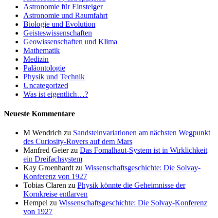
Astronomie für Einsteiger
Astronomie und Raumfahrt
Biologie und Evolution
Geisteswissenschaften
Geowissenschaften und Klima
Mathematik
Medizin
Paläontologie
Physik und Technik
Uncategorized
Was ist eigentlich…?
Neueste Kommentare
M Wendrich
zu
Sandsteinvariationen am nächsten Wegpunkt
des Curiosity-Rovers auf dem Mars
Manfred Geier
zu
Das Fomalhaut-System ist in Wirklichkeit
ein Dreifachsystem
Kay Groenhardt
zu
Wissenschaftsgeschichte: Die Solvay-
Konferenz von 1927
Tobias Claren
zu
Physik könnte die Geheimnisse der
Kornkreise entlarven
Hempel
zu
Wissenschaftsgeschichte: Die Solvay-Konferenz
von 1927