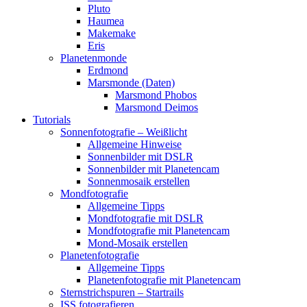
Pluto
Haumea
Makemake
Eris
Planetenmonde
Erdmond
Marsmonde (Daten)
Marsmond Phobos
Marsmond Deimos
Tutorials
Sonnenfotografie – Weißlicht
Allgemeine Hinweise
Sonnenbilder mit DSLR
Sonnenbilder mit Planetencam
Sonnenmosaik erstellen
Mondfotografie
Allgemeine Tipps
Mondfotografie mit DSLR
Mondfotografie mit Planetencam
Mond-Mosaik erstellen
Planetenfotografie
Allgemeine Tipps
Planetenfotografie mit Planetencam
Sternstrichspuren – Startrails
ISS fotografieren