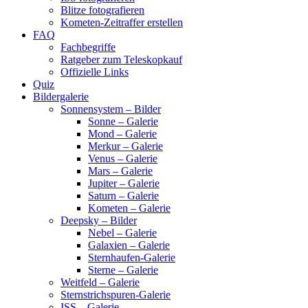
Blitze fotografieren
Kometen-Zeitraffer erstellen
FAQ
Fachbegriffe
Ratgeber zum Teleskopkauf
Offizielle Links
Quiz
Bildergalerie
Sonnensystem – Bilder
Sonne – Galerie
Mond – Galerie
Merkur – Galerie
Venus – Galerie
Mars – Galerie
Jupiter – Galerie
Saturn – Galerie
Kometen – Galerie
Deepsky – Bilder
Nebel – Galerie
Galaxien – Galerie
Sternhaufen-Galerie
Sterne – Galerie
Weitfeld – Galerie
Sternstrichspuren-Galerie
ISS – Galerie