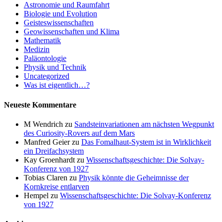
Astronomie und Raumfahrt
Biologie und Evolution
Geisteswissenschaften
Geowissenschaften und Klima
Mathematik
Medizin
Paläontologie
Physik und Technik
Uncategorized
Was ist eigentlich…?
Neueste Kommentare
M Wendrich
zu
Sandsteinvariationen am nächsten Wegpunkt
des Curiosity-Rovers auf dem Mars
Manfred Geier
zu
Das Fomalhaut-System ist in Wirklichkeit
ein Dreifachsystem
Kay Groenhardt
zu
Wissenschaftsgeschichte: Die Solvay-
Konferenz von 1927
Tobias Claren
zu
Physik könnte die Geheimnisse der
Kornkreise entlarven
Hempel
zu
Wissenschaftsgeschichte: Die Solvay-Konferenz
von 1927