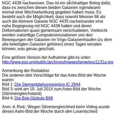
NGC 4438 nachweisen. Das ist ein stichhaltiger Beleg dafür,
dass es zwischen diesen beiden Galaxien irgendwann
einmal eine Wechselwirkung gegeben haben muss. Es
besteht auch die Möglichkeit, dass sowohl Messier 86 als
auch die kleinere Galaxie NGC 4435 nacheinander eine
nahe Begegnung mit NGC 4438 hatten und deren
Deformationen quasi gemeinsam verschuldeten. Vielleicht
werden zukünftige Computersimulationen von den
Bewegungen der Galaxien im Virgo-Galaxienhaufen (zu dem
alle beteiligten Galaxien gehören) eines Tages verraten
können, was genau geschah.
Eine größere Version der Aufnahme gibt es unter:
http://www.eso.org/public/archives/images/large/eso1131a.jpg
Anmerkung der Redaktion
Die anderen drei Vorschläge für das Astro-Bild der Woche
waren:
Bild 1:
Die Sternentstehungsregion IC 2944
Bild 3: wird am 19. Juli 2014 zum Astro-Bild der Woche
(Stimmengleichstand)
Bild 4:
Die Bok-Globule B68
Anm. d. Red.: Wegen Stimmengleichheit beim Voting wurde
dieses Astro-Bild der Woche durch den Losentscheid