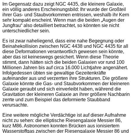
Im Gegensatz dazu zeigt NGC 4435, die kleinere Galaxie,
ein völlig anderes Erscheinungsbild: Ihr wurde der Großteil
ihrer Gas- und Staubvorkommen entrissen, weshalb ihr Kern
sehr kompakt erscheint. Wenn man die beiden „Augen der
Jungfrau“ also detailliert betrachtet, so könnten sie nicht
unterschiedlicher sein.
Es ist zwar naheliegend, dass eine nahe Begegnung oder
Beinahekollision zwischen NGC 4438 und NGC 4435 für all
diese Deformationen verantwortlich gewesen sein könnte,
aber das ist keineswegs gesichert. Wenn diese Theorie
stimmt, dann hätten sich die beiden Galaxien vor rund 100
Millionen Jahren bis auf circa 16.000 Lichtjahre angenähert.
Infolgedessen übten sie gewaltige Gezeitenkräfte
aufeinander aus und verzerrten ihre Strukturen. Die größere
Galaxie könnte die Gas- und Staubvorkommen der kleineren
Galaxie geraubt und sich einverleibt haben, während die
Gravitation der kleineren Galaxie an ihrer größere Nachbarin
zerrte und zum Beispiel das deformierte Staubband
verursachte.
Eine weitere mögliche Verdächtige ist auf dieser Aufnahme
nicht zu sehen: die elliptische Riesengalaxie Messier 86,
kurz M86. Astronomen konnten Brücken aus ionisiertem
Wasserstoffgas zwischen der Riesengalaxie Messier 86 und