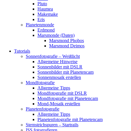
Pluto
Haumea
Makemake
Eris
Planetenmonde
Erdmond
Marsmonde (Daten)
Marsmond Phobos
Marsmond Deimos
Tutorials
Sonnenfotografie – Weißlicht
Allgemeine Hinweise
Sonnenbilder mit DSLR
Sonnenbilder mit Planetencam
Sonnenmosaik erstellen
Mondfotografie
Allgemeine Tipps
Mondfotografie mit DSLR
Mondfotografie mit Planetencam
Mond-Mosaik erstellen
Planetenfotografie
Allgemeine Tipps
Planetenfotografie mit Planetencam
Sternstrichspuren – Startrails
ISS fotografieren