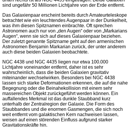
sind ungefähr 50 Millionen Lichtjahre von der Erde entfernt.
Das Galaxienpaar erscheint bereits durch Amateurteleskope
betrachtet wie ein leuchtendes Augenpaar in der Dunkelheit,
was ihm diesen Spitznamen einbrachte. Oft sprechen
Astronomen auch nur von „den Augen“ oder von „Markarians
Augen“, wenn sie sich auf dieses Galaxienpaar beziehen.
Der zuletzt genannte Spitzname geht auf den armenischen
Astronomen Benjamin Markarian zurück, der unter anderem
auch diese beiden Galaxien beobachtete.
NGC 4438 und NGC 4435 liegen nur etwa 100.000
Lichtjahre voneinander entfernt, daher ist es sehr
wahrscheinlich, dass die beiden Galaxien gravitativ
miteinander wechselwirken. Besonders bei NGC 4438
lassen sich starke Deformationen erkennen, die auf die nahe
Begegnung oder die Beinahekollision mit einem sehr
massereichen Objekt zurückgeführt werden können. Ein
auffallendes Merkmal ist das dunkle Staubband kurz
unterhalb der Zentralregion der Galaxie. Die Form des
Staubbandes und die enormen Gasmengen, die sich noch
weit entfernt vom galaktischen Kern nachweisen lassen,
weisen auf einen störenden Einfluss aufgrund starker
Gravitationskräfte hin.