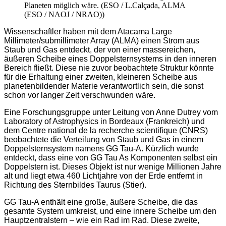
Planeten möglich wäre. (ESO / L.Calçada, ALMA
(ESO / NAOJ / NRAO))
Wissenschaftler haben mit dem Atacama Large
Millimeter/submillimeter Array (ALMA) einen Strom aus
Staub und Gas entdeckt, der von einer massereichen,
äußeren Scheibe eines Doppelsternsystems in den inneren
Bereich fließt. Diese nie zuvor beobachtete Struktur könnte
für die Erhaltung einer zweiten, kleineren Scheibe aus
planetenbildender Materie verantwortlich sein, die sonst
schon vor langer Zeit verschwunden wäre.
Eine Forschungsgruppe unter Leitung von Anne Dutrey vom
Laboratory of Astrophysics in Bordeaux (Frankreich) und
dem Centre national de la recherche scientifique (CNRS)
beobachtete die Verteilung von Staub und Gas in einem
Doppelsternsystem namens GG Tau-A. Kürzlich wurde
entdeckt, dass eine von GG Tau As Komponenten selbst ein
Doppelstern ist. Dieses Objekt ist nur wenige Millionen Jahre
alt und liegt etwa 460 Lichtjahre von der Erde entfernt in
Richtung des Sternbildes Taurus (Stier).
GG Tau-A enthält eine große, äußere Scheibe, die das
gesamte System umkreist, und eine innere Scheibe um den
Hauptzentralstern – wie ein Rad im Rad. Diese zweite,