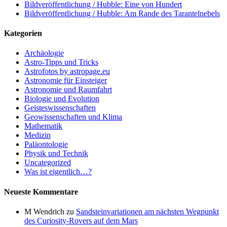
Bildveröffentlichung / Hubble: Eine von Hundert
Bildveröffentlichung / Hubble: Am Rande des Tarantelnebels
Kategorien
Archäologie
Astro-Tipps und Tricks
Astrofotos by astropage.eu
Astronomie für Einsteiger
Astronomie und Raumfahrt
Biologie und Evolution
Geisteswissenschaften
Geowissenschaften und Klima
Mathematik
Medizin
Paläontologie
Physik und Technik
Uncategorized
Was ist eigentlich…?
Neueste Kommentare
M Wendrich
zu
Sandsteinvariationen am nächsten Wegpunkt
des Curiosity-Rovers auf dem Mars