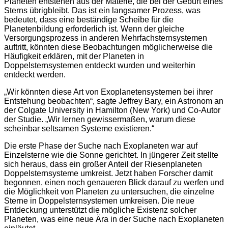
Planeten entstehen aus der Materie, die bei der Geburt eines
Sterns übrigbleibt. Das ist ein langsamer Prozess, was
bedeutet, dass eine beständige Scheibe für die
Planetenbildung erforderlich ist. Wenn der gleiche
Versorgungsprozess in anderen Mehrfachsternsystemen
auftritt, könnten diese Beobachtungen möglicherweise die
Häufigkeit erklären, mit der Planeten in
Doppelsternsystemen entdeckt wurden und weiterhin
entdeckt werden.
„Wir könnten diese Art von Exoplanetensystemen bei ihrer
Entstehung beobachten“, sagte Jeffrey Bary, ein Astronom an
der Colgate University in Hamilton (New York) und Co-Autor
der Studie. „Wir lernen gewissermaßen, warum diese
scheinbar seltsamen Systeme existieren.“
Die erste Phase der Suche nach Exoplaneten war auf
Einzelsterne wie die Sonne gerichtet. In jüngerer Zeit stellte
sich heraus, dass ein großer Anteil der Riesenplaneten
Doppelsternsysteme umkreist. Jetzt haben Forscher damit
begonnen, einen noch genaueren Blick darauf zu werfen und
die Möglichkeit von Planeten zu untersuchen, die einzelne
Sterne in Doppelsternsystemen umkreisen. Die neue
Entdeckung unterstützt die mögliche Existenz solcher
Planeten, was eine neue Ära in der Suche nach Exoplaneten