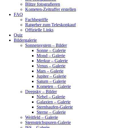
Blitze fotografieren
Kometen-Zeitraffer erstellen
FAQ
Fachbegriffe
Ratgeber zum Teleskopkauf
Offizielle Links
Quiz
Bildergalerie
Sonnensystem – Bilder
Sonne – Galerie
Mond – Galerie
Merkur – Galerie
Venus – Galerie
Mars – Galerie
Jupiter – Galerie
Saturn – Galerie
Kometen – Galerie
Deepsky – Bilder
Nebel – Galerie
Galaxien – Galerie
Sternhaufen-Galerie
Sterne – Galerie
Weitfeld – Galerie
Sternstrichspuren-Galerie
ISS – Galerie