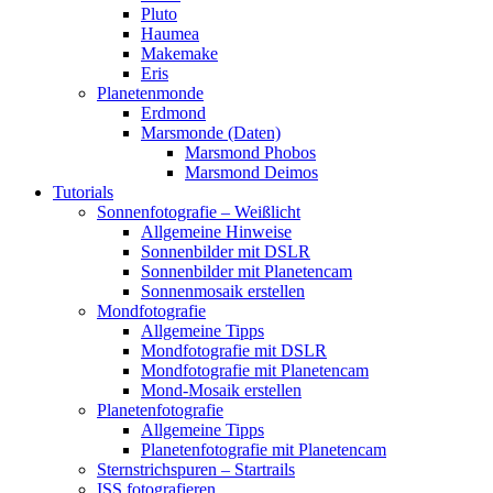
Pluto
Haumea
Makemake
Eris
Planetenmonde
Erdmond
Marsmonde (Daten)
Marsmond Phobos
Marsmond Deimos
Tutorials
Sonnenfotografie – Weißlicht
Allgemeine Hinweise
Sonnenbilder mit DSLR
Sonnenbilder mit Planetencam
Sonnenmosaik erstellen
Mondfotografie
Allgemeine Tipps
Mondfotografie mit DSLR
Mondfotografie mit Planetencam
Mond-Mosaik erstellen
Planetenfotografie
Allgemeine Tipps
Planetenfotografie mit Planetencam
Sternstrichspuren – Startrails
ISS fotografieren