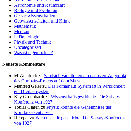
Astronomie und Raumfahrt
Biologie und Evolution
Geisteswissenschaften
Geowissenschaften und Klima
Mathematik
Medizin
Paläontologie
Physik und Technik
Uncategorized
Was ist eigentlich…?
Neueste Kommentare
M Wendrich
zu
Sandsteinvariationen am nächsten Wegpunkt
des Curiosity-Rovers auf dem Mars
Manfred Geier
zu
Das Fomalhaut-System ist in Wirklichkeit
ein Dreifachsystem
Kay Groenhardt
zu
Wissenschaftsgeschichte: Die Solvay-
Konferenz von 1927
Tobias Claren
zu
Physik könnte die Geheimnisse der
Kornkreise entlarven
Hempel
zu
Wissenschaftsgeschichte: Die Solvay-Konferenz
von 1927