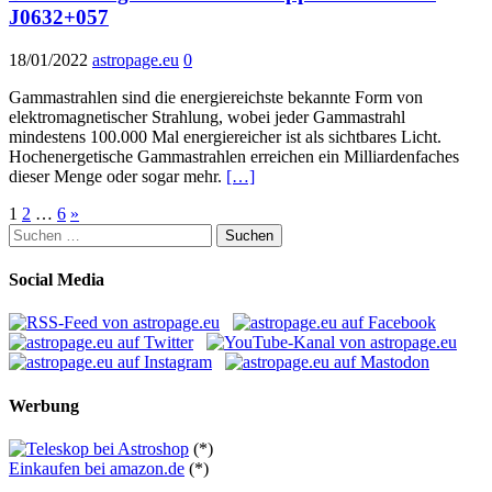
J0632+057
18/01/2022
astropage.eu
0
Gammastrahlen sind die energiereichste bekannte Form von
elektromagnetischer Strahlung, wobei jeder Gammastrahl
mindestens 100.000 Mal energiereicher ist als sichtbares Licht.
Hochenergetische Gammastrahlen erreichen ein Milliardenfaches
dieser Menge oder sogar mehr.
[…]
Seitennummerierung
1
2
…
6
»
Suchen
der
nach:
Beiträge
Social Media
Werbung
(*)
Einkaufen bei amazon.de
(*)