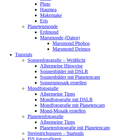
Pluto
Haumea
Makemake
Eris
Planetenmonde
Erdmond
Marsmonde (Daten)
Marsmond Phobos
Marsmond Deimos
Tutorials
Sonnenfotografie – Weißlicht
Allgemeine Hinweise
Sonnenbilder mit DSLR
Sonnenbilder mit Planetencam
Sonnenmosaik erstellen
Mondfotografie
Allgemeine Tipps
Mondfotografie mit DSLR
Mondfotografie mit Planetencam
Mond-Mosaik erstellen
Planetenfotografie
Allgemeine Tipps
Planetenfotografie mit Planetencam
Sternstrichspuren – Startrails
ISS fotografieren