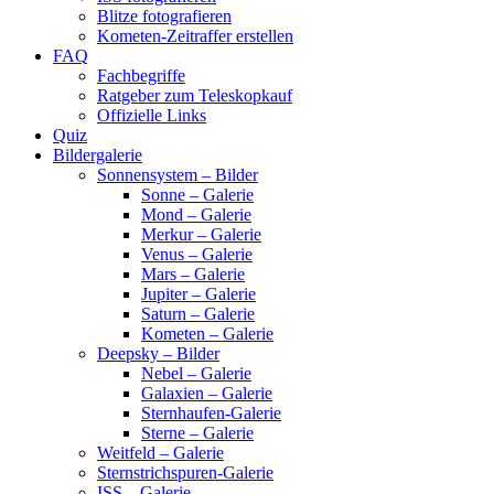
Blitze fotografieren
Kometen-Zeitraffer erstellen
FAQ
Fachbegriffe
Ratgeber zum Teleskopkauf
Offizielle Links
Quiz
Bildergalerie
Sonnensystem – Bilder
Sonne – Galerie
Mond – Galerie
Merkur – Galerie
Venus – Galerie
Mars – Galerie
Jupiter – Galerie
Saturn – Galerie
Kometen – Galerie
Deepsky – Bilder
Nebel – Galerie
Galaxien – Galerie
Sternhaufen-Galerie
Sterne – Galerie
Weitfeld – Galerie
Sternstrichspuren-Galerie
ISS – Galerie