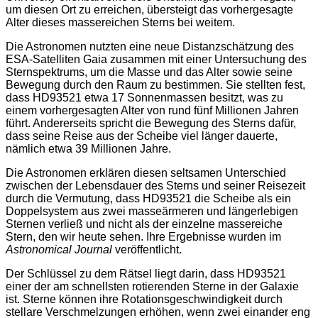
um diesen Ort zu erreichen, übersteigt das vorhergesagte
Alter dieses massereichen Sterns bei weitem.
Die Astronomen nutzten eine neue Distanzschätzung des
ESA-Satelliten Gaia zusammen mit einer Untersuchung des
Sternspektrums, um die Masse und das Alter sowie seine
Bewegung durch den Raum zu bestimmen. Sie stellten fest,
dass HD93521 etwa 17 Sonnenmassen besitzt, was zu
einem vorhergesagten Alter von rund fünf Millionen Jahren
führt. Andererseits spricht die Bewegung des Sterns dafür,
dass seine Reise aus der Scheibe viel länger dauerte,
nämlich etwa 39 Millionen Jahre.
Die Astronomen erklären diesen seltsamen Unterschied
zwischen der Lebensdauer des Sterns und seiner Reisezeit
durch die Vermutung, dass HD93521 die Scheibe als ein
Doppelsystem aus zwei masseärmeren und längerlebigen
Sternen verließ und nicht als der einzelne massereiche
Stern, den wir heute sehen. Ihre Ergebnisse wurden im
Astronomical Journal
veröffentlicht.
Der Schlüssel zu dem Rätsel liegt darin, dass HD93521
einer der am schnellsten rotierenden Sterne in der Galaxie
ist. Sterne können ihre Rotationsgeschwindigkeit durch
stellare Verschmelzungen erhöhen, wenn zwei einander eng