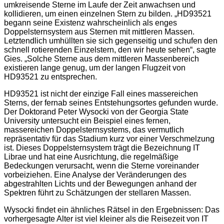
umkreisende Sterne im Laufe der Zeit anwachsen und
kollidieren, um einen einzelnen Stern zu bilden. „HD93521
begann seine Existenz wahrscheinlich als enges
Doppelsternsystem aus Sternen mit mittleren Massen.
Letztendlich umhüllten sie sich gegenseitig und schufen den
schnell rotierenden Einzelstern, den wir heute sehen“, sagte
Gies. „Solche Sterne aus dem mittleren Massenbereich
existieren lange genug, um der langen Flugzeit von
HD93521 zu entsprechen.
HD93521 ist nicht der einzige Fall eines massereichen
Sterns, der fernab seines Entstehungsortes gefunden wurde.
Der Doktorand Peter Wysocki von der Georgia State
University untersucht ein Beispiel eines fernen,
massereichen Doppelsternsystems, das vermutlich
repräsentativ für das Stadium kurz vor einer Verschmelzung
ist. Dieses Doppelsternsystem trägt die Bezeichnung IT
Librae und hat eine Ausrichtung, die regelmäßige
Bedeckungen verursacht, wenn die Sterne voreinander
vorbeiziehen. Eine Analyse der Veränderungen des
abgestrahlten Lichts und der Bewegungen anhand der
Spektren führt zu Schätzungen der stellaren Massen.
Wysocki findet ein ähnliches Rätsel in den Ergebnissen: Das
vorhergesagte Alter ist viel kleiner als die Reisezeit von IT