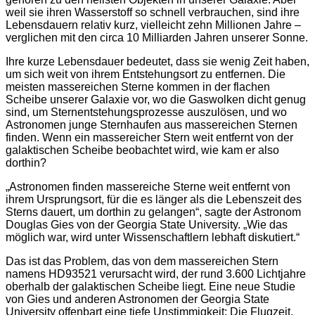
weil sie ihren Wasserstoff so schnell verbrauchen, sind ihre
Lebensdauern relativ kurz, vielleicht zehn Millionen Jahre –
verglichen mit den circa 10 Milliarden Jahren unserer Sonne.
Ihre kurze Lebensdauer bedeutet, dass sie wenig Zeit haben,
um sich weit von ihrem Entstehungsort zu entfernen. Die
meisten massereichen Sterne kommen in der flachen
Scheibe unserer Galaxie vor, wo die Gaswolken dicht genug
sind, um Sternentstehungsprozesse auszulösen, und wo
Astronomen junge Sternhaufen aus massereichen Sternen
finden. Wenn ein massereicher Stern weit entfernt von der
galaktischen Scheibe beobachtet wird, wie kam er also
dorthin?
„Astronomen finden massereiche Sterne weit entfernt von
ihrem Ursprungsort, für die es länger als die Lebenszeit des
Sterns dauert, um dorthin zu gelangen“, sagte der Astronom
Douglas Gies von der Georgia State University. „Wie das
möglich war, wird unter Wissenschaftlern lebhaft diskutiert.“
Das ist das Problem, das von dem massereichen Stern
namens HD93521 verursacht wird, der rund 3.600 Lichtjahre
oberhalb der galaktischen Scheibe liegt. Eine neue Studie
von Gies und anderen Astronomen der Georgia State
University offenbart eine tiefe Unstimmigkeit: Die Flugzeit,