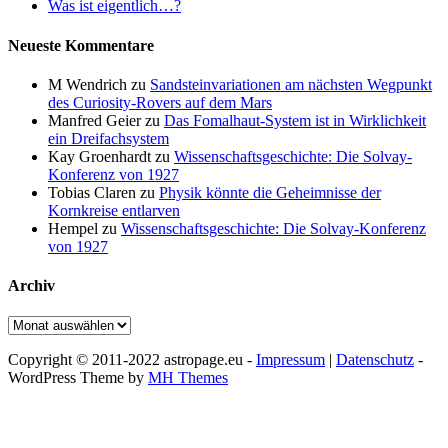
Was ist eigentlich…?
Neueste Kommentare
M Wendrich
zu
Sandsteinvariationen am nächsten Wegpunkt
des Curiosity-Rovers auf dem Mars
Manfred Geier
zu
Das Fomalhaut-System ist in Wirklichkeit
ein Dreifachsystem
Kay Groenhardt
zu
Wissenschaftsgeschichte: Die Solvay-
Konferenz von 1927
Tobias Claren
zu
Physik könnte die Geheimnisse der
Kornkreise entlarven
Hempel
zu
Wissenschaftsgeschichte: Die Solvay-Konferenz
von 1927
Archiv
Archiv
Copyright © 2011-2022 astropage.eu -
Impressum
|
Datenschutz
-
WordPress Theme by
MH Themes