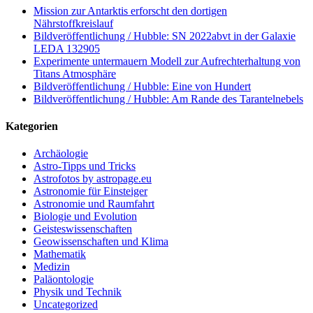
Mission zur Antarktis erforscht den dortigen
Nährstoffkreislauf
Bildveröffentlichung / Hubble: SN 2022abvt in der Galaxie
LEDA 132905
Experimente untermauern Modell zur Aufrechterhaltung von
Titans Atmosphäre
Bildveröffentlichung / Hubble: Eine von Hundert
Bildveröffentlichung / Hubble: Am Rande des Tarantelnebels
Kategorien
Archäologie
Astro-Tipps und Tricks
Astrofotos by astropage.eu
Astronomie für Einsteiger
Astronomie und Raumfahrt
Biologie und Evolution
Geisteswissenschaften
Geowissenschaften und Klima
Mathematik
Medizin
Paläontologie
Physik und Technik
Uncategorized