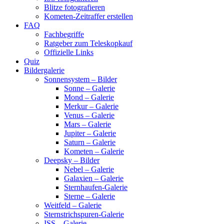
Blitze fotografieren
Kometen-Zeitraffer erstellen
FAQ
Fachbegriffe
Ratgeber zum Teleskopkauf
Offizielle Links
Quiz
Bildergalerie
Sonnensystem – Bilder
Sonne – Galerie
Mond – Galerie
Merkur – Galerie
Venus – Galerie
Mars – Galerie
Jupiter – Galerie
Saturn – Galerie
Kometen – Galerie
Deepsky – Bilder
Nebel – Galerie
Galaxien – Galerie
Sternhaufen-Galerie
Sterne – Galerie
Weitfeld – Galerie
Sternstrichspuren-Galerie
ISS – Galerie