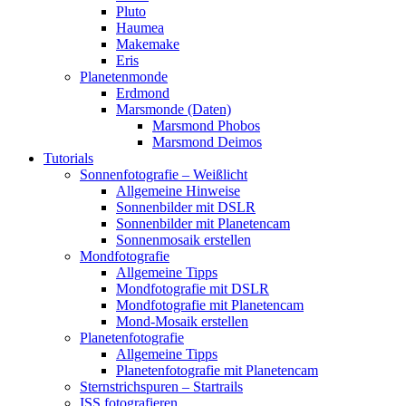
Pluto
Haumea
Makemake
Eris
Planetenmonde
Erdmond
Marsmonde (Daten)
Marsmond Phobos
Marsmond Deimos
Tutorials
Sonnenfotografie – Weißlicht
Allgemeine Hinweise
Sonnenbilder mit DSLR
Sonnenbilder mit Planetencam
Sonnenmosaik erstellen
Mondfotografie
Allgemeine Tipps
Mondfotografie mit DSLR
Mondfotografie mit Planetencam
Mond-Mosaik erstellen
Planetenfotografie
Allgemeine Tipps
Planetenfotografie mit Planetencam
Sternstrichspuren – Startrails
ISS fotografieren