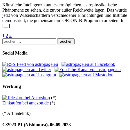
Künstliche Intelligenz kann es ermöglichen, astrophysikalische
Phänomene zu sehen, die zuvor außer Reichweite lagen. Das wurde
jetzt von Wissenschaftlern verschiedener Einrichtungen und Institute
demonstriert, die gemeinsam am ORION-B-Programm arbeiten. In
[…]
Seitennummerierung
1
2
»
Suchen
der
nach:
Beiträge
Social Media
Werbung
(*)
Einkaufen bei amazon.de
(*)
(* Affiliatelink)
C/2023 P1 (Nishimura), 06.09.2023