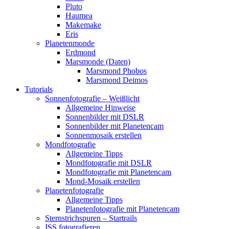
Pluto
Haumea
Makemake
Eris
Planetenmonde
Erdmond
Marsmonde (Daten)
Marsmond Phobos
Marsmond Deimos
Tutorials
Sonnenfotografie – Weißlicht
Allgemeine Hinweise
Sonnenbilder mit DSLR
Sonnenbilder mit Planetencam
Sonnenmosaik erstellen
Mondfotografie
Allgemeine Tipps
Mondfotografie mit DSLR
Mondfotografie mit Planetencam
Mond-Mosaik erstellen
Planetenfotografie
Allgemeine Tipps
Planetenfotografie mit Planetencam
Sternstrichspuren – Startrails
ISS fotografieren