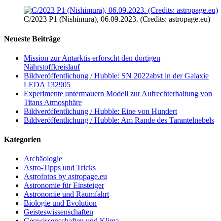
C/2023 P1 (Nishimura), 06.09.2023. (Credits: astropage.eu)
Neueste Beiträge
Mission zur Antarktis erforscht den dortigen
Nährstoffkreislauf
Bildveröffentlichung / Hubble: SN 2022abvt in der Galaxie
LEDA 132905
Experimente untermauern Modell zur Aufrechterhaltung von
Titans Atmosphäre
Bildveröffentlichung / Hubble: Eine von Hundert
Bildveröffentlichung / Hubble: Am Rande des Tarantelnebels
Kategorien
Archäologie
Astro-Tipps und Tricks
Astrofotos by astropage.eu
Astronomie für Einsteiger
Astronomie und Raumfahrt
Biologie und Evolution
Geisteswissenschaften
Geowissenschaften und Klima