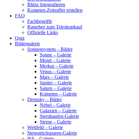
Blitze fotografieren
Kometen-Zeitraffer erstellen
FAQ
Fachbegriffe
Ratgeber zum Teleskopkauf
Offizielle Links
Quiz
Bildergalerie
Sonnensystem – Bilder
Sonne – Galerie
Mond – Galerie
Merkur – Galerie
Venus – Galerie
Mars – Galerie
Jupiter – Galerie
Saturn – Galerie
Kometen – Galerie
Deepsky – Bilder
Nebel – Galerie
Galaxien – Galerie
Sternhaufen-Galerie
Sterne – Galerie
Weitfeld – Galerie
Sternstrichspuren-Galerie
ISS – Galerie