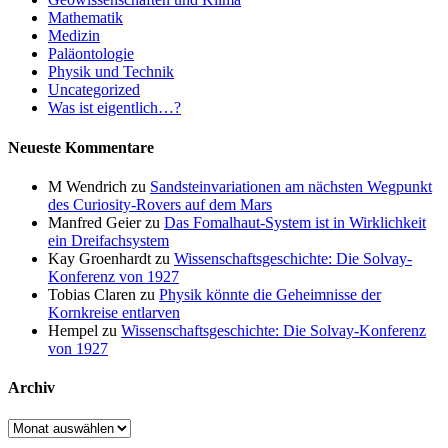
Mathematik
Medizin
Paläontologie
Physik und Technik
Uncategorized
Was ist eigentlich…?
Neueste Kommentare
M Wendrich
zu
Sandsteinvariationen am nächsten Wegpunkt
des Curiosity-Rovers auf dem Mars
Manfred Geier
zu
Das Fomalhaut-System ist in Wirklichkeit
ein Dreifachsystem
Kay Groenhardt
zu
Wissenschaftsgeschichte: Die Solvay-
Konferenz von 1927
Tobias Claren
zu
Physik könnte die Geheimnisse der
Kornkreise entlarven
Hempel
zu
Wissenschaftsgeschichte: Die Solvay-Konferenz
von 1927
Archiv
Archiv