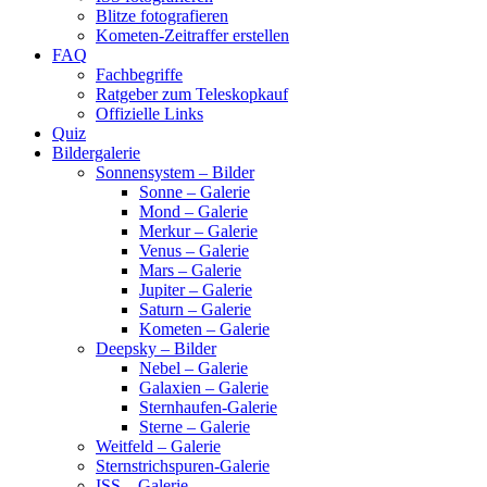
Blitze fotografieren
Kometen-Zeitraffer erstellen
FAQ
Fachbegriffe
Ratgeber zum Teleskopkauf
Offizielle Links
Quiz
Bildergalerie
Sonnensystem – Bilder
Sonne – Galerie
Mond – Galerie
Merkur – Galerie
Venus – Galerie
Mars – Galerie
Jupiter – Galerie
Saturn – Galerie
Kometen – Galerie
Deepsky – Bilder
Nebel – Galerie
Galaxien – Galerie
Sternhaufen-Galerie
Sterne – Galerie
Weitfeld – Galerie
Sternstrichspuren-Galerie
ISS – Galerie