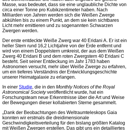
Masse, was bedeutet, dass sie eine unglaubliche Dichte von
circa einer Tonne pro Kubikzentimeter haben. Nach
Milliarden von Jahren werden sich die Weißen Zwerge
abkühlen bis zu einem Punkt, an dem sie kein sichtbares
Licht mehr emittieren und zu sogenannten Schwarzen
Zwergen werden.
Der erste entdeckte Weiße Zwerg war 40 Eridani A. Er ist ein
heller Stern rund 16,2 Lichtjahre von der Erde entfernt und
wird von einem Doppelstern umkreist, der aus dem Weißen
Zwerg 40 Eridani B und dem roten Zwergstern 40 Eridani C
besteht. Seit seiner Entdeckung im Jahr 1783 haben
Astronomen versucht, mehr über Weiße Zwerge zu erfahren,
um ein tieferes Verständnis der Entwicklungsgeschichte
unserer Heimatgalaxie zu erlangen.
In einer
Studie
, die in den
Monthly Notices of the Royal
Astronomical Society
veröffentlicht wurde, hat ein
Forschungsteam neue Erkenntnisse über die Art und Weise
der Bewegungen dieser kollabierten Sterne gesammelt.
„Dank der Beobachtungen des Weltraumteleskops Gaia
konnten wir erstmals die dreidimensionale
Geschwindigkeitsverteilung für den bislang größten Katalog
mit Weißen Zwergen erstellen. Das gibt uns ein detailliertes