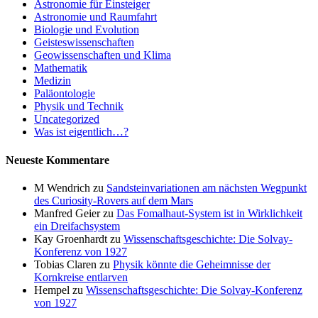
Astronomie für Einsteiger
Astronomie und Raumfahrt
Biologie und Evolution
Geisteswissenschaften
Geowissenschaften und Klima
Mathematik
Medizin
Paläontologie
Physik und Technik
Uncategorized
Was ist eigentlich…?
Neueste Kommentare
M Wendrich
zu
Sandsteinvariationen am nächsten Wegpunkt
des Curiosity-Rovers auf dem Mars
Manfred Geier
zu
Das Fomalhaut-System ist in Wirklichkeit
ein Dreifachsystem
Kay Groenhardt
zu
Wissenschaftsgeschichte: Die Solvay-
Konferenz von 1927
Tobias Claren
zu
Physik könnte die Geheimnisse der
Kornkreise entlarven
Hempel
zu
Wissenschaftsgeschichte: Die Solvay-Konferenz
von 1927