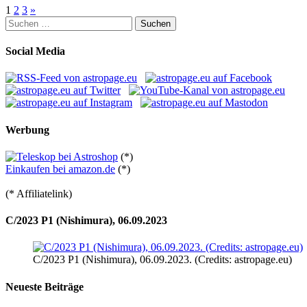
Seitennummerierung
1
2
3
»
Suchen
der
nach:
Beiträge
Social Media
Werbung
(*)
Einkaufen bei amazon.de
(*)
(* Affiliatelink)
C/2023 P1 (Nishimura), 06.09.2023
C/2023 P1 (Nishimura), 06.09.2023. (Credits: astropage.eu)
Neueste Beiträge