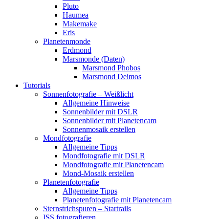
Pluto
Haumea
Makemake
Eris
Planetenmonde
Erdmond
Marsmonde (Daten)
Marsmond Phobos
Marsmond Deimos
Tutorials
Sonnenfotografie – Weißlicht
Allgemeine Hinweise
Sonnenbilder mit DSLR
Sonnenbilder mit Planetencam
Sonnenmosaik erstellen
Mondfotografie
Allgemeine Tipps
Mondfotografie mit DSLR
Mondfotografie mit Planetencam
Mond-Mosaik erstellen
Planetenfotografie
Allgemeine Tipps
Planetenfotografie mit Planetencam
Sternstrichspuren – Startrails
ISS fotografieren