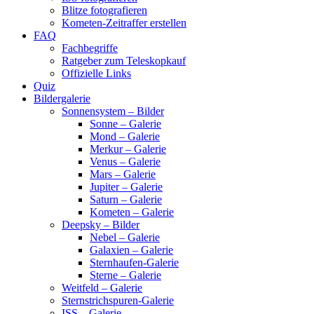
Blitze fotografieren
Kometen-Zeitraffer erstellen
FAQ
Fachbegriffe
Ratgeber zum Teleskopkauf
Offizielle Links
Quiz
Bildergalerie
Sonnensystem – Bilder
Sonne – Galerie
Mond – Galerie
Merkur – Galerie
Venus – Galerie
Mars – Galerie
Jupiter – Galerie
Saturn – Galerie
Kometen – Galerie
Deepsky – Bilder
Nebel – Galerie
Galaxien – Galerie
Sternhaufen-Galerie
Sterne – Galerie
Weitfeld – Galerie
Sternstrichspuren-Galerie
ISS – Galerie