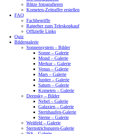
Blitze fotografieren
Kometen-Zeitraffer erstellen
FAQ
Fachbegriffe
Ratgeber zum Teleskopkauf
Offizielle Links
Quiz
Bildergalerie
Sonnensystem – Bilder
Sonne – Galerie
Mond – Galerie
Merkur – Galerie
Venus – Galerie
Mars – Galerie
Jupiter – Galerie
Saturn – Galerie
Kometen – Galerie
Deepsky – Bilder
Nebel – Galerie
Galaxien – Galerie
Sternhaufen-Galerie
Sterne – Galerie
Weitfeld – Galerie
Sternstrichspuren-Galerie
ISS – Galerie