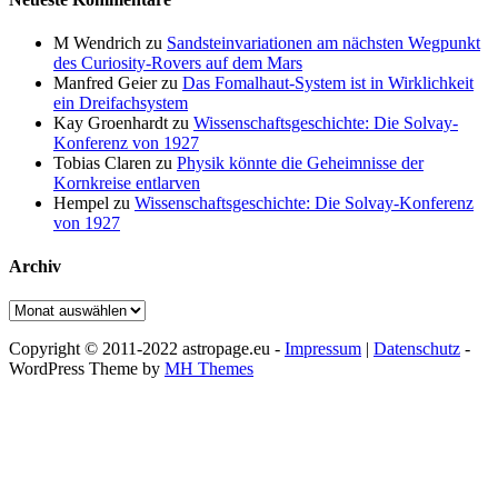
M Wendrich
zu
Sandsteinvariationen am nächsten Wegpunkt
des Curiosity-Rovers auf dem Mars
Manfred Geier
zu
Das Fomalhaut-System ist in Wirklichkeit
ein Dreifachsystem
Kay Groenhardt
zu
Wissenschaftsgeschichte: Die Solvay-
Konferenz von 1927
Tobias Claren
zu
Physik könnte die Geheimnisse der
Kornkreise entlarven
Hempel
zu
Wissenschaftsgeschichte: Die Solvay-Konferenz
von 1927
Archiv
Archiv
Copyright © 2011-2022 astropage.eu -
Impressum
|
Datenschutz
-
WordPress Theme by
MH Themes