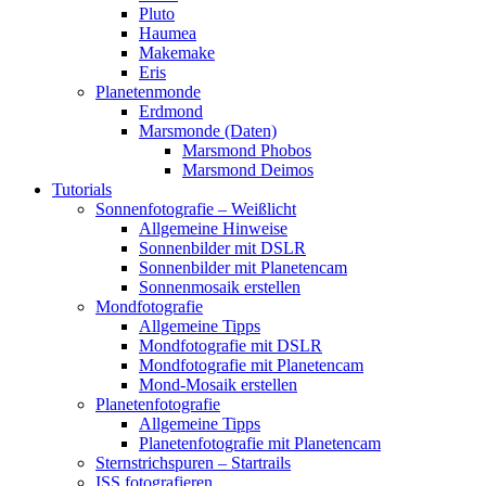
Pluto
Haumea
Makemake
Eris
Planetenmonde
Erdmond
Marsmonde (Daten)
Marsmond Phobos
Marsmond Deimos
Tutorials
Sonnenfotografie – Weißlicht
Allgemeine Hinweise
Sonnenbilder mit DSLR
Sonnenbilder mit Planetencam
Sonnenmosaik erstellen
Mondfotografie
Allgemeine Tipps
Mondfotografie mit DSLR
Mondfotografie mit Planetencam
Mond-Mosaik erstellen
Planetenfotografie
Allgemeine Tipps
Planetenfotografie mit Planetencam
Sternstrichspuren – Startrails
ISS fotografieren