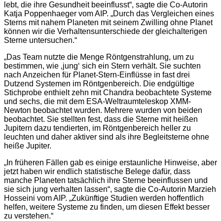
lebt, die ihre Gesundheit beeinflusst“, sagte die Co-Autorin
Katja Poppenhaeger vom AIP. „Durch das Vergleichen eines
Sterns mit nahem Planeten mit seinem Zwilling ohne Planet
können wir die Verhaltensunterschiede der gleichalterigen
Sterne untersuchen.“
„Das Team nutzte die Menge Röntgenstrahlung, um zu
bestimmen, wie ‚jung‘ sich ein Stern verhält. Sie suchten
nach Anzeichen für Planet-Stern-Einflüsse in fast drei
Dutzend Systemen im Röntgenbereich. Die endgültige
Stichprobe enthielt zehn mit Chandra beobachtete Systeme
und sechs, die mit dem ESA-Weltraumteleskop XMM-
Newton beobachtet wurden. Mehrere wurden von beiden
beobachtet. Sie stellten fest, dass die Sterne mit heißen
Jupitern dazu tendierten, im Röntgenbereich heller zu
leuchten und daher aktiver sind als ihre Begleitsterne ohne
heiße Jupiter.
„In früheren Fällen gab es einige erstaunliche Hinweise, aber
jetzt haben wir endlich statistische Belege dafür, dass
manche Planeten tatsächlich ihre Sterne beeinflussen und
sie sich jung verhalten lassen“, sagte die Co-Autorin Marzieh
Hosseini vom AIP. „Zukünftige Studien werden hoffentlich
helfen, weitere Systeme zu finden, um diesen Effekt besser
zu verstehen.“