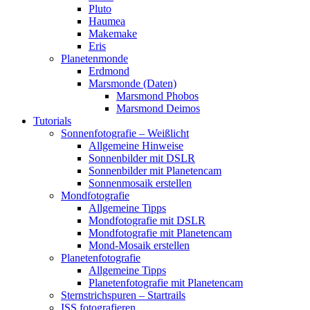
Pluto
Haumea
Makemake
Eris
Planetenmonde
Erdmond
Marsmonde (Daten)
Marsmond Phobos
Marsmond Deimos
Tutorials
Sonnenfotografie – Weißlicht
Allgemeine Hinweise
Sonnenbilder mit DSLR
Sonnenbilder mit Planetencam
Sonnenmosaik erstellen
Mondfotografie
Allgemeine Tipps
Mondfotografie mit DSLR
Mondfotografie mit Planetencam
Mond-Mosaik erstellen
Planetenfotografie
Allgemeine Tipps
Planetenfotografie mit Planetencam
Sternstrichspuren – Startrails
ISS fotografieren