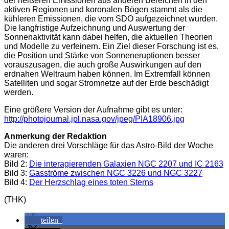
der heißeren Emissionen aus anderen Bereichen in den
aktiven Regionen und koronalen Bögen stammt als die
kühleren Emissionen, die vom SDO aufgezeichnet wurden.
Die langfristige Aufzeichnung und Auswertung der
Sonnenaktivität kann dabei helfen, die aktuellen Theorien
und Modelle zu verfeinern. Ein Ziel dieser Forschung ist es,
die Position und Stärke von Sonneneruptionen besser
vorauszusagen, die auch große Auswirkungen auf den
erdnahen Weltraum haben können. Im Extremfall können
Satelliten und sogar Stromnetze auf der Erde beschädigt
werden.
Eine größere Version der Aufnahme gibt es unter:
http://photojournal.jpl.nasa.gov/jpeg/PIA18906.jpg
Anmerkung der Redaktion
Die anderen drei Vorschläge für das Astro-Bild der Woche
waren:
Bild 2:
Die interagierenden Galaxien NGC 2207 und IC 2163
Bild 3:
Gasströme zwischen NGC 3226 und NGC 3227
Bild 4:
Der Herzschlag eines toten Sterns
(THK)
teilen