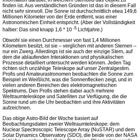
finden ist. Aus verständlichen Gründen ist das in diesem Fall
nicht sehr sinnvoll. Die Sonne ist durchschnittlich etwa 149,6
Millionen Kilometer von der Erde entfernt, was einer
Astronomischen Einheit entspricht. (Aber der Vollständigkeit
-5
halber: Das sind knapp 1,6 * 10
Lichtjahre.)
Obwohl sie einen Durchmesser von fast 1,4 Millionen
Kilometern besitzt, ist sie – verglichen mit anderen Sternen –
nur ein Zwerg. Allerdings ist sie auch der einzige Stern, auf
dem die ablaufenden Interaktionen und physikalischen
Prozesse detailliert untersucht werden können. Jeden Tag
richten sich unzählige Teleskope auf unser Zentralgestirn.
Profis und Amateurastronomen beobachten die Sonne zum
Beispiel im Weißlicht, was die Sonnenflecken zeigt, und in
vielen anderen Bereichen des elektromagnetischen
Spektrums. Den Profis stehen dabei auch mehrere
Weltraumteleskope und Satelliten zur Verfügung, die die
Sonne rund um die Uhr beobachten und ihre Aktivitäten
aufzeichnen.
Das obige Astro-Bild der Woche basiert auf
Beobachtungsdaten zweier Weltraumteleskope: dem
Nuclear Spectroscopic Telescope Array (NuSTAR) und dem
Solar Dynamics Observatory (SDO), die beide von der NASA