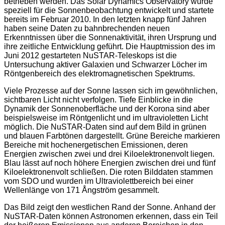
betrieben werden. Das Solar Dynamics Observatory wurde
speziell für die Sonnenbeobachtung entwickelt und startete
bereits im Februar 2010. In den letzten knapp fünf Jahren
haben seine Daten zu bahnbrechenden neuen
Erkenntnissen über die Sonnenaktivität, ihren Ursprung und
ihre zeitliche Entwicklung geführt. Die Hauptmission des im
Juni 2012 gestarteten NuSTAR-Teleskops ist die
Untersuchung aktiver Galaxien und Schwarzer Löcher im
Röntgenbereich des elektromagnetischen Spektrums.
Viele Prozesse auf der Sonne lassen sich im gewöhnlichen,
sichtbaren Licht nicht verfolgen. Tiefe Einblicke in die
Dynamik der Sonnenoberfläche und der Korona sind aber
beispielsweise im Röntgenlicht und im ultravioletten Licht
möglich. Die NuSTAR-Daten sind auf dem Bild in grünen
und blauen Farbtönen dargestellt. Grüne Bereiche markieren
Bereiche mit hochenergetischen Emissionen, deren
Energien zwischen zwei und drei Kiloelektronenvolt liegen.
Blau lässt auf noch höhere Energien zwischen drei und fünf
Kiloelektronenvolt schließen. Die roten Bilddaten stammen
vom SDO und wurden im Ultraviolettbereich bei einer
Wellenlänge von 171 Ångström gesammelt.
Das Bild zeigt den westlichen Rand der Sonne. Anhand der
NuSTAR-Daten können Astronomen erkennen, dass ein Teil