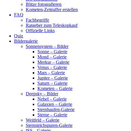
Blitze fotografieren
Kometen-Zeitraffer erstellen
FAQ
Fachbegriffe
Ratgeber zum Teleskopkauf
Offizielle Links
Quiz
Bildergalerie
Sonnensystem – Bilder
Sonne – Galerie
Mond – Galerie
Merkur – Galerie
Venus – Galerie
Mars – Galerie
Jupiter – Galerie
Saturn – Galerie
Kometen – Galerie
Deepsky – Bilder
Nebel – Galerie
Galaxien – Galerie
Sternhaufen-Galerie
Sterne – Galerie
Weitfeld – Galerie
Sternstrichspuren-Galerie
ISS – Galerie