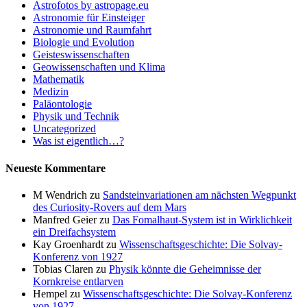
Astrofotos by astropage.eu
Astronomie für Einsteiger
Astronomie und Raumfahrt
Biologie und Evolution
Geisteswissenschaften
Geowissenschaften und Klima
Mathematik
Medizin
Paläontologie
Physik und Technik
Uncategorized
Was ist eigentlich…?
Neueste Kommentare
M Wendrich
zu
Sandsteinvariationen am nächsten Wegpunkt
des Curiosity-Rovers auf dem Mars
Manfred Geier
zu
Das Fomalhaut-System ist in Wirklichkeit
ein Dreifachsystem
Kay Groenhardt
zu
Wissenschaftsgeschichte: Die Solvay-
Konferenz von 1927
Tobias Claren
zu
Physik könnte die Geheimnisse der
Kornkreise entlarven
Hempel
zu
Wissenschaftsgeschichte: Die Solvay-Konferenz
von 1927