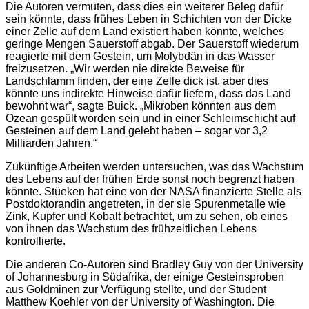
Die Autoren vermuten, dass dies ein weiterer Beleg dafür
sein könnte, dass frühes Leben in Schichten von der Dicke
einer Zelle auf dem Land existiert haben könnte, welches
geringe Mengen Sauerstoff abgab. Der Sauerstoff wiederum
reagierte mit dem Gestein, um Molybdän in das Wasser
freizusetzen. „Wir werden nie direkte Beweise für
Landschlamm finden, der eine Zelle dick ist, aber dies
könnte uns indirekte Hinweise dafür liefern, dass das Land
bewohnt war“, sagte Buick. „Mikroben könnten aus dem
Ozean gespült worden sein und in einer Schleimschicht auf
Gesteinen auf dem Land gelebt haben – sogar vor 3,2
Milliarden Jahren.“
Zukünftige Arbeiten werden untersuchen, was das Wachstum
des Lebens auf der frühen Erde sonst noch begrenzt haben
könnte. Stüeken hat eine von der NASA finanzierte Stelle als
Postdoktorandin angetreten, in der sie Spurenmetalle wie
Zink, Kupfer und Kobalt betrachtet, um zu sehen, ob eines
von ihnen das Wachstum des frühzeitlichen Lebens
kontrollierte.
Die anderen Co-Autoren sind Bradley Guy von der University
of Johannesburg in Südafrika, der einige Gesteinsproben
aus Goldminen zur Verfügung stellte, und der Student
Matthew Koehler von der University of Washington. Die