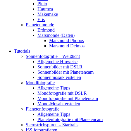
Pluto
Haumea
Makemake
Eris
Planetenmonde
Erdmond
Marsmonde (Daten)
Marsmond Phobos
Marsmond Deimos
Tutorials
Sonnenfotografie – Weißlicht
Allgemeine Hinweise
Sonnenbilder mit DSLR
Sonnenbilder mit Planetencam
Sonnenmosaik erstellen
Mondfotografie
Allgemeine Tipps
Mondfotografie mit DSLR
Mondfotografie mit Planetencam
Mond-Mosaik erstellen
Planetenfotografie
Allgemeine Tipps
Planetenfotografie mit Planetencam
Sternstrichspuren – Startrails
ISS fotografieren