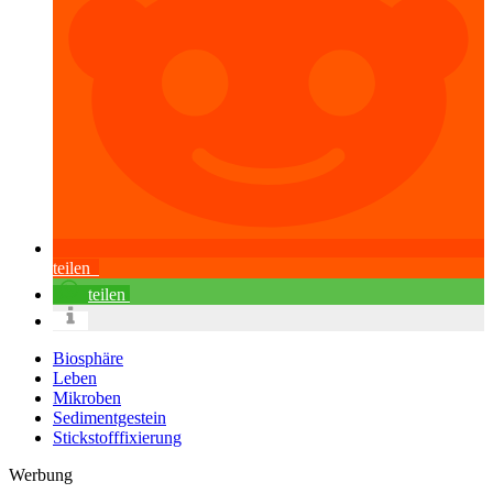
teilen
teilen
Biosphäre
Leben
Mikroben
Sedimentgestein
Stickstofffixierung
Werbung