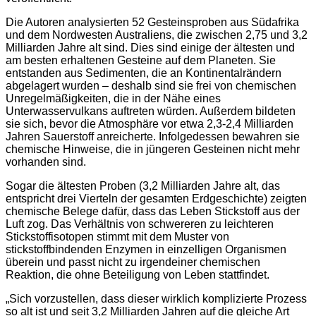
Die Autoren analysierten 52 Gesteinsproben aus Südafrika
und dem Nordwesten Australiens, die zwischen 2,75 und 3,2
Milliarden Jahre alt sind. Dies sind einige der ältesten und
am besten erhaltenen Gesteine auf dem Planeten. Sie
entstanden aus Sedimenten, die an Kontinentalrändern
abgelagert wurden – deshalb sind sie frei von chemischen
Unregelmäßigkeiten, die in der Nähe eines
Unterwasservulkans auftreten würden. Außerdem bildeten
sie sich, bevor die Atmosphäre vor etwa 2,3-2,4 Milliarden
Jahren Sauerstoff anreicherte. Infolgedessen bewahren sie
chemische Hinweise, die in jüngeren Gesteinen nicht mehr
vorhanden sind.
Sogar die ältesten Proben (3,2 Milliarden Jahre alt, das
entspricht drei Vierteln der gesamten Erdgeschichte) zeigten
chemische Belege dafür, dass das Leben Stickstoff aus der
Luft zog. Das Verhältnis von schwereren zu leichteren
Stickstoffisotopen stimmt mit dem Muster von
stickstoffbindenden Enzymen in einzelligen Organismen
überein und passt nicht zu irgendeiner chemischen
Reaktion, die ohne Beteiligung von Leben stattfindet.
„Sich vorzustellen, dass dieser wirklich komplizierte Prozess
so alt ist und seit 3,2 Milliarden Jahren auf die gleiche Art