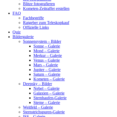
Blitze fotografieren
Kometen-Zeitraffer erstellen
FAQ
Fachbegriffe
Ratgeber zum Teleskopkauf
Offizielle Links
Quiz
Bildergalerie
Sonnensystem – Bilder
Sonne – Galerie
Mond – Galerie
Merkur – Galerie
Venus – Galerie
Mars – Galerie
Jupiter – Galerie
Saturn – Galerie
Kometen – Galerie
Deepsky – Bilder
Nebel – Galerie
Galaxien – Galerie
Sternhaufen-Galerie
Sterne – Galerie
Weitfeld – Galerie
Sternstrichspuren-Galerie
ISS – Galerie