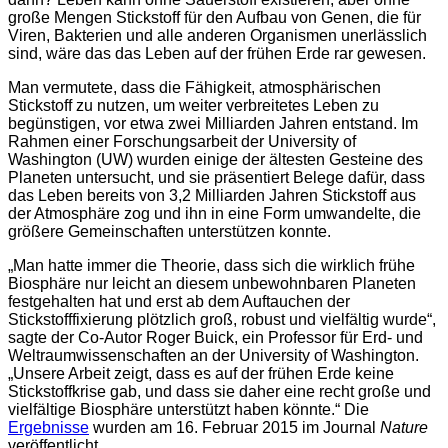
große Mengen Stickstoff für den Aufbau von Genen, die für
Viren, Bakterien und alle anderen Organismen unerlässlich
sind, wäre das das Leben auf der frühen Erde rar gewesen.
Man vermutete, dass die Fähigkeit, atmosphärischen
Stickstoff zu nutzen, um weiter verbreitetes Leben zu
begünstigen, vor etwa zwei Milliarden Jahren entstand. Im
Rahmen einer Forschungsarbeit der University of
Washington (UW) wurden einige der ältesten Gesteine des
Planeten untersucht, und sie präsentiert Belege dafür, dass
das Leben bereits von 3,2 Milliarden Jahren Stickstoff aus
der Atmosphäre zog und ihn in eine Form umwandelte, die
größere Gemeinschaften unterstützen konnte.
„Man hatte immer die Theorie, dass sich die wirklich frühe
Biosphäre nur leicht an diesem unbewohnbaren Planeten
festgehalten hat und erst ab dem Auftauchen der
Stickstofffixierung plötzlich groß, robust und vielfältig wurde“,
sagte der Co-Autor Roger Buick, ein Professor für Erd- und
Weltraumwissenschaften an der University of Washington.
„Unsere Arbeit zeigt, dass es auf der frühen Erde keine
Stickstoffkrise gab, und dass sie daher eine recht große und
vielfältige Biosphäre unterstützt haben könnte.“ Die
Ergebnisse
wurden am 16. Februar 2015 im Journal
Nature
veröffentlicht.