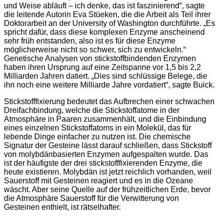
und Weise abläuft – ich denke, das ist faszinierend“, sagte
die leitende Autorin Eva Stüeken, die die Arbeit als Teil ihrer
Doktorarbeit an der University of Washington durchführte. „Es
spricht dafür, dass diese komplexen Enzyme anscheinend
sehr früh entstanden, also ist es für diese Enzyme
möglicherweise nicht so schwer, sich zu entwickeln.“
Genetische Analysen von stickstoffbindenden Enzymen
haben ihren Ursprung auf eine Zeitspanne vor 1,5 bis 2,2
Milliarden Jahren datiert. „Dies sind schlüssige Belege, die
ihn noch eine weitere Milliarde Jahre vordatiert“, sagte Buick.
Stickstofffixierung bedeutet das Aufbrechen einer schwachen
Dreifachbindung, welche die Stickstoffatome in der
Atmosphäre in Paaren zusammenhält, und die Einbindung
eines einzelnen Stickstoffatoms in ein Molekül, das für
lebende Dinge einfacher zu nutzen ist. Die chemische
Signatur der Gesteine lässt darauf schließen, dass Stickstoff
von molybdänbasierten Enzymen aufgespalten wurde. Das
ist der häufigste der drei stickstofffixierenden Enzyme, die
heute existieren. Molybdän ist jetzt reichlich vorhanden, weil
Sauerstoff mit Gesteinen reagiert und es in die Ozeane
wäscht. Aber seine Quelle auf der frühzeitlichen Erde, bevor
die Atmosphäre Sauerstoff für die Verwitterung von
Gesteinen enthielt, ist rätselhafter.