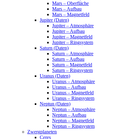
Mars – Oberfläche
Mars – Aufbau
Mars – Magnetfeld
Jupiter (Daten)
Jupiter – Atmosphäre
Jupiter – Aufbau
Jupiter – Magnetfeld
Jupiter – Ringsystem
Saturn (Daten)
Saturn – Atmosphäre
Saturn – Aufbau
Saturn – Magnetfeld
Saturn – Ringsystem
Uranus (Daten)
Uranus – Atmosphäre
Uranus – Aufbau
Uranus – Magnetfeld
Uranus – Ringsystem
Neptun (Daten)
Neptun – Atmosphäre
Neptun – Aufbau
Neptun – Magnetfeld
Neptun – Ringsystem
Zwergplaneten
Ceres