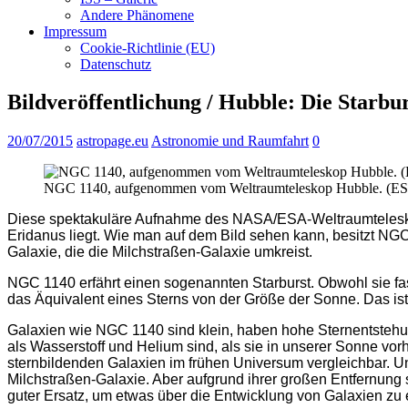
Andere Phänomene
Impressum
Cookie-Richtlinie (EU)
Datenschutz
Bildveröffentlichung / Hubble: Die Starb
20/07/2015
astropage.eu
Astronomie und Raumfahrt
0
NGC 1140, aufgenommen vom Weltraumteleskop Hubble. (E
Diese spektakuläre Aufnahme des NASA/ESA-Weltraumteleskops
Eridanus liegt. Wie man auf dem Bild sehen kann, besitzt NG
Galaxie, die die Milchstraßen-Galaxie umkreist.
NGC 1140 erfährt einen sogenannten Starburst. Obwohl sie fast 
das Äquivalent eines Sterns von der Größe der Sonne. Das ist a
Galaxien wie NGC 1140 sind klein, haben hohe Sternentstehu
als Wasserstoff und Helium sind, als sie in unserer Sonne v
sternbildenden Galaxien im frühen Universum vergleichbar. 
Milchstraßen-Galaxie. Aber aufgrund ihrer großen Entfernung
guter Ersatz, um etwas über die Entwicklung von Galaxien zu 