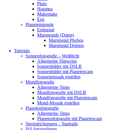
Pluto
Haumea
Makemake
Eris
Planetenmonde
Erdmond
Marsmonde (Daten)
Marsmond Phobos
Marsmond Deimos
Tutorials
Sonnenfotografie – Weißlicht
Allgemeine Hinweise
Sonnenbilder mit DSLR
Sonnenbilder mit Planetencam
Sonnenmosaik erstellen
Mondfotografie
Allgemeine Tipps
Mondfotografie mit DSLR
Mondfotografie mit Planetencam
Mond-Mosaik erstellen
Planetenfotografie
Allgemeine Tipps
Planetenfotografie mit Planetencam
Sternstrichspuren – Startrails
ISS fotografieren