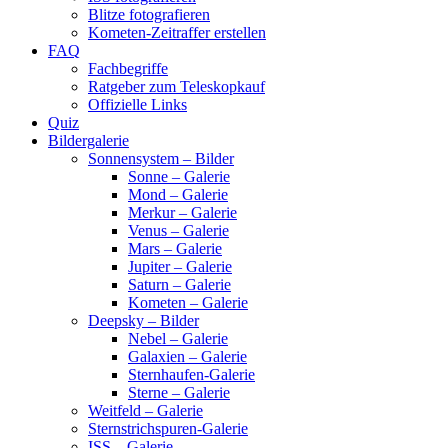
Blitze fotografieren
Kometen-Zeitraffer erstellen
FAQ
Fachbegriffe
Ratgeber zum Teleskopkauf
Offizielle Links
Quiz
Bildergalerie
Sonnensystem – Bilder
Sonne – Galerie
Mond – Galerie
Merkur – Galerie
Venus – Galerie
Mars – Galerie
Jupiter – Galerie
Saturn – Galerie
Kometen – Galerie
Deepsky – Bilder
Nebel – Galerie
Galaxien – Galerie
Sternhaufen-Galerie
Sterne – Galerie
Weitfeld – Galerie
Sternstrichspuren-Galerie
ISS – Galerie