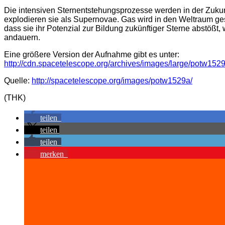
Die intensiven Sternentstehungsprozesse werden in der Zukun
explodieren sie als Supernovae. Gas wird in den Weltraum ge
dass sie ihr Potenzial zur Bildung zukünftiger Sterne abstößt
andauern.
Eine größere Version der Aufnahme gibt es unter:
http://cdn.spacetelescope.org/archives/images/large/potw1529
Quelle:
http://spacetelescope.org/images/potw1529a/
(THK)
teilen
teilen
teilen
merken