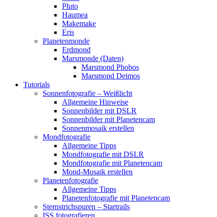
Pluto
Haumea
Makemake
Eris
Planetenmonde
Erdmond
Marsmonde (Daten)
Marsmond Phobos
Marsmond Deimos
Tutorials
Sonnenfotografie – Weißlicht
Allgemeine Hinweise
Sonnenbilder mit DSLR
Sonnenbilder mit Planetencam
Sonnenmosaik erstellen
Mondfotografie
Allgemeine Tipps
Mondfotografie mit DSLR
Mondfotografie mit Planetencam
Mond-Mosaik erstellen
Planetenfotografie
Allgemeine Tipps
Planetenfotografie mit Planetencam
Sternstrichspuren – Startrails
ISS fotografieren