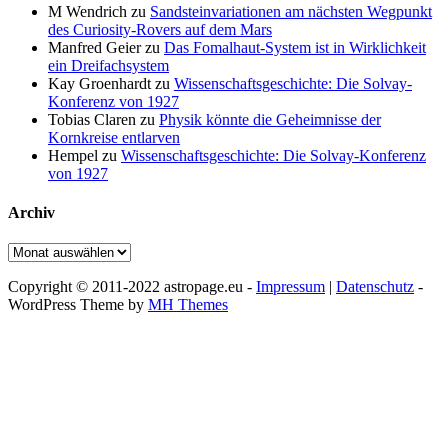
M Wendrich
zu
Sandsteinvariationen am nächsten Wegpunkt
des Curiosity-Rovers auf dem Mars
Manfred Geier
zu
Das Fomalhaut-System ist in Wirklichkeit
ein Dreifachsystem
Kay Groenhardt
zu
Wissenschaftsgeschichte: Die Solvay-
Konferenz von 1927
Tobias Claren
zu
Physik könnte die Geheimnisse der
Kornkreise entlarven
Hempel
zu
Wissenschaftsgeschichte: Die Solvay-Konferenz
von 1927
Archiv
Archiv
Copyright © 2011-2022 astropage.eu -
Impressum
|
Datenschutz
-
WordPress Theme by
MH Themes