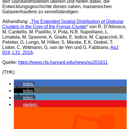
den Standardmodellen überein und helfen dabei, die
Entwicklungsgeschichte dieses nahen, massereichen
Galaxienhaufens zu vervollständigen.
Abhandlung: „
The Extended Spatial Distribution of Globular
Clusters in the Core of the Fornax Cluster
“ von R. D’Abrusco,
M. Cantiello, M. Paolillo, V. Pota, N.R. Napolitano, L.
Limatola, M. Spavone, A. Grado, E. Iodice, M. Capaccioli, R.
Peletier, G. Longo, M. Hilker, S. Mieske, E.K. Grebel, T.
Lisker, C. Wittmann, G. van de Ven und G. Fabbiano,
ApJ
819, L31, 2016
.
Quelle:
https://www.cfa.harvard.edu/news/su201611
(THK)
teilen
teilen
teilen
merken