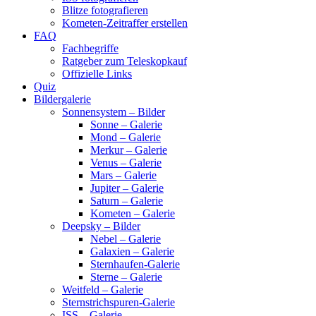
Blitze fotografieren
Kometen-Zeitraffer erstellen
FAQ
Fachbegriffe
Ratgeber zum Teleskopkauf
Offizielle Links
Quiz
Bildergalerie
Sonnensystem – Bilder
Sonne – Galerie
Mond – Galerie
Merkur – Galerie
Venus – Galerie
Mars – Galerie
Jupiter – Galerie
Saturn – Galerie
Kometen – Galerie
Deepsky – Bilder
Nebel – Galerie
Galaxien – Galerie
Sternhaufen-Galerie
Sterne – Galerie
Weitfeld – Galerie
Sternstrichspuren-Galerie
ISS – Galerie