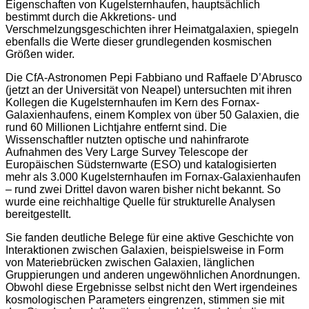
Eigenschaften von Kugelsternhaufen, hauptsächlich
bestimmt durch die Akkretions- und
Verschmelzungsgeschichten ihrer Heimatgalaxien, spiegeln
ebenfalls die Werte dieser grundlegenden kosmischen
Größen wider.
Die CfA-Astronomen Pepi Fabbiano und Raffaele D’Abrusco
(jetzt an der Universität von Neapel) untersuchten mit ihren
Kollegen die Kugelsternhaufen im Kern des Fornax-
Galaxienhaufens, einem Komplex von über 50 Galaxien, die
rund 60 Millionen Lichtjahre entfernt sind. Die
Wissenschaftler nutzten optische und nahinfrarote
Aufnahmen des Very Large Survey Telescope der
Europäischen Südsternwarte (ESO) und katalogisierten
mehr als 3.000 Kugelsternhaufen im Fornax-Galaxienhaufen
– rund zwei Drittel davon waren bisher nicht bekannt. So
wurde eine reichhaltige Quelle für strukturelle Analysen
bereitgestellt.
Sie fanden deutliche Belege für eine aktive Geschichte von
Interaktionen zwischen Galaxien, beispielsweise in Form
von Materiebrücken zwischen Galaxien, länglichen
Gruppierungen und anderen ungewöhnlichen Anordnungen.
Obwohl diese Ergebnisse selbst nicht den Wert irgendeines
kosmologischen Parameters eingrenzen, stimmen sie mit