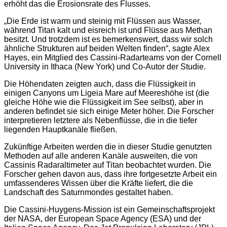
erhöht das die Erosionsrate des Flusses.
„Die Erde ist warm und steinig mit Flüssen aus Wasser,
während Titan kalt und eisreich ist und Flüsse aus Methan
besitzt. Und trotzdem ist es bemerkenswert, dass wir solch
ähnliche Strukturen auf beiden Welten finden“, sagte Alex
Hayes, ein Mitglied des Cassini-Radarteams von der Cornell
University in Ithaca (New York) und Co-Autor der Studie.
Die Höhendaten zeigten auch, dass die Flüssigkeit in
einigen Canyons um Ligeia Mare auf Meereshöhe ist (die
gleiche Höhe wie die Flüssigkeit im See selbst), aber in
anderen befindet sie sich einige Meter höher. Die Forscher
interpretieren letztere als Nebenflüsse, die in die tiefer
liegenden Hauptkanäle fließen.
Zukünftige Arbeiten werden die in dieser Studie genutzten
Methoden auf alle anderen Kanäle ausweiten, die von
Cassinis Radaraltimeter auf Titan beobachtet wurden. Die
Forscher gehen davon aus, dass ihre fortgesetzte Arbeit ein
umfassenderes Wissen über die Kräfte liefert, die die
Landschaft des Saturnmondes gestaltet haben.
Die Cassini-Huygens-Mission ist ein Gemeinschaftsprojekt
der NASA, der European Space Agency (ESA) und der