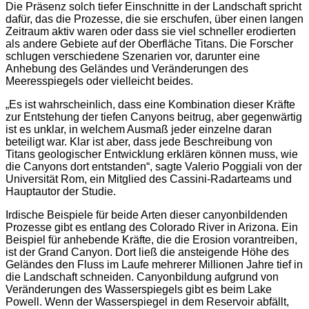
Die Präsenz solch tiefer Einschnitte in der Landschaft spricht
dafür, das die Prozesse, die sie erschufen, über einen langen
Zeitraum aktiv waren oder dass sie viel schneller erodierten
als andere Gebiete auf der Oberfläche Titans. Die Forscher
schlugen verschiedene Szenarien vor, darunter eine
Anhebung des Geländes und Veränderungen des
Meeresspiegels oder vielleicht beides.
„Es ist wahrscheinlich, dass eine Kombination dieser Kräfte
zur Entstehung der tiefen Canyons beitrug, aber gegenwärtig
ist es unklar, in welchem Ausmaß jeder einzelne daran
beteiligt war. Klar ist aber, dass jede Beschreibung von
Titans geologischer Entwicklung erklären können muss, wie
die Canyons dort entstanden“, sagte Valerio Poggiali von der
Universität Rom, ein Mitglied des Cassini-Radarteams und
Hauptautor der Studie.
Irdische Beispiele für beide Arten dieser canyonbildenden
Prozesse gibt es entlang des Colorado River in Arizona. Ein
Beispiel für anhebende Kräfte, die die Erosion vorantreiben,
ist der Grand Canyon. Dort ließ die ansteigende Höhe des
Geländes den Fluss im Laufe mehrerer Millionen Jahre tief in
die Landschaft schneiden. Canyonbildung aufgrund von
Veränderungen des Wasserspiegels gibt es beim Lake
Powell. Wenn der Wasserspiegel in dem Reservoir abfällt,