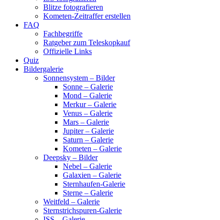
Blitze fotografieren
Kometen-Zeitraffer erstellen
FAQ
Fachbegriffe
Ratgeber zum Teleskopkauf
Offizielle Links
Quiz
Bildergalerie
Sonnensystem – Bilder
Sonne – Galerie
Mond – Galerie
Merkur – Galerie
Venus – Galerie
Mars – Galerie
Jupiter – Galerie
Saturn – Galerie
Kometen – Galerie
Deepsky – Bilder
Nebel – Galerie
Galaxien – Galerie
Sternhaufen-Galerie
Sterne – Galerie
Weitfeld – Galerie
Sternstrichspuren-Galerie
ISS – Galerie