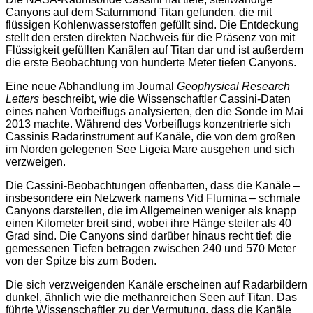
Canyons auf dem Saturnmond Titan gefunden, die mit
flüssigen Kohlenwasserstoffen gefüllt sind. Die Entdeckung
stellt den ersten direkten Nachweis für die Präsenz von mit
Flüssigkeit gefüllten Kanälen auf Titan dar und ist außerdem
die erste Beobachtung von hunderte Meter tiefen Canyons.
Eine neue Abhandlung im Journal
Geophysical Research
Letters
beschreibt, wie die Wissenschaftler Cassini-Daten
eines nahen Vorbeiflugs analysierten, den die Sonde im Mai
2013 machte. Während des Vorbeiflugs konzentrierte sich
Cassinis Radarinstrument auf Kanäle, die von dem großen
im Norden gelegenen See Ligeia Mare ausgehen und sich
verzweigen.
Die Cassini-Beobachtungen offenbarten, dass die Kanäle –
insbesondere ein Netzwerk namens Vid Flumina – schmale
Canyons darstellen, die im Allgemeinen weniger als knapp
einen Kilometer breit sind, wobei ihre Hänge steiler als 40
Grad sind. Die Canyons sind darüber hinaus recht tief: die
gemessenen Tiefen betragen zwischen 240 und 570 Meter
von der Spitze bis zum Boden.
Die sich verzweigenden Kanäle erscheinen auf Radarbildern
dunkel, ähnlich wie die methanreichen Seen auf Titan. Das
führte Wissenschaftler zu der Vermutung, dass die Kanäle