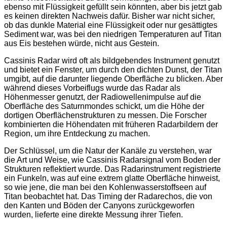
ebenso mit Flüssigkeit gefüllt sein könnten, aber bis jetzt gab
es keinen direkten Nachweis dafür. Bisher war nicht sicher,
ob das dunkle Material eine Flüssigkeit oder nur gesättigtes
Sediment war, was bei den niedrigen Temperaturen auf Titan
aus Eis bestehen würde, nicht aus Gestein.
Cassinis Radar wird oft als bildgebendes Instrument genutzt
und bietet ein Fenster, um durch den dichten Dunst, der Titan
umgibt, auf die darunter liegende Oberfläche zu blicken. Aber
während dieses Vorbeiflugs wurde das Radar als
Höhenmesser genutzt, der Radiowellenimpulse auf die
Oberfläche des Saturnmondes schickt, um die Höhe der
dortigen Oberflächenstrukturen zu messen. Die Forscher
kombinierten die Höhendaten mit früheren Radarbildern der
Region, um ihre Entdeckung zu machen.
Der Schlüssel, um die Natur der Kanäle zu verstehen, war
die Art und Weise, wie Cassinis Radarsignal vom Boden der
Strukturen reflektiert wurde. Das Radarinstrument registrierte
ein Funkeln, was auf eine extrem glatte Oberfläche hinweist,
so wie jene, die man bei den Kohlenwasserstoffseen auf
Titan beobachtet hat. Das Timing der Radarechos, die von
den Kanten und Böden der Canyons zurückgeworfen
wurden, lieferte eine direkte Messung ihrer Tiefen.