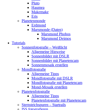
Pluto
Haumea
Makemake
Eris
Planetenmonde
Erdmond
Marsmonde (Daten)
Marsmond Phobos
Marsmond Deimos
Tutorials
Sonnenfotografie – Weißlicht
Allgemeine Hinweise
Sonnenbilder mit DSLR
Sonnenbilder mit Planetencam
Sonnenmosaik erstellen
Mondfotografie
Allgemeine Tipps
Mondfotografie mit DSLR
Mondfotografie mit Planetencam
Mond-Mosaik erstellen
Planetenfotografie
Allgemeine Tipps
Planetenfotografie mit Planetencam
Sternstrichspuren – Startrails
ISS fotografieren