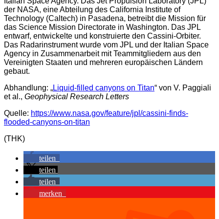
Italian Space Agency. Das Jet Propulsion Laboratory (JPL)
der NASA, eine Abteilung des California Institute of
Technology (Caltech) in Pasadena, betreibt die Mission für
das Science Mission Directorate in Washington. Das JPL
entwarf, entwickelte und konstruierte den Cassini-Orbiter.
Das Radarinstrument wurde vom JPL und der Italian Space
Agency in Zusammenarbeit mit Teammitgliedern aus den
Vereinigten Staaten und mehreren europäischen Ländern
gebaut.
Abhandlung: „
Liquid-filled canyons on Titan
“ von V. Paggiali
et al.,
Geophysical Research Letters
Quelle:
https://www.nasa.gov/feature/jpl/cassini-finds-
flooded-canyons-on-titan
(THK)
teilen
teilen
teilen
merken