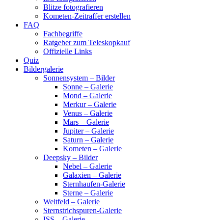
Blitze fotografieren
Kometen-Zeitraffer erstellen
FAQ
Fachbegriffe
Ratgeber zum Teleskopkauf
Offizielle Links
Quiz
Bildergalerie
Sonnensystem – Bilder
Sonne – Galerie
Mond – Galerie
Merkur – Galerie
Venus – Galerie
Mars – Galerie
Jupiter – Galerie
Saturn – Galerie
Kometen – Galerie
Deepsky – Bilder
Nebel – Galerie
Galaxien – Galerie
Sternhaufen-Galerie
Sterne – Galerie
Weitfeld – Galerie
Sternstrichspuren-Galerie
ISS – Galerie