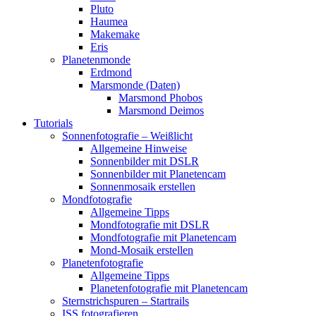
Pluto
Haumea
Makemake
Eris
Planetenmonde
Erdmond
Marsmonde (Daten)
Marsmond Phobos
Marsmond Deimos
Tutorials
Sonnenfotografie – Weißlicht
Allgemeine Hinweise
Sonnenbilder mit DSLR
Sonnenbilder mit Planetencam
Sonnenmosaik erstellen
Mondfotografie
Allgemeine Tipps
Mondfotografie mit DSLR
Mondfotografie mit Planetencam
Mond-Mosaik erstellen
Planetenfotografie
Allgemeine Tipps
Planetenfotografie mit Planetencam
Sternstrichspuren – Startrails
ISS fotografieren