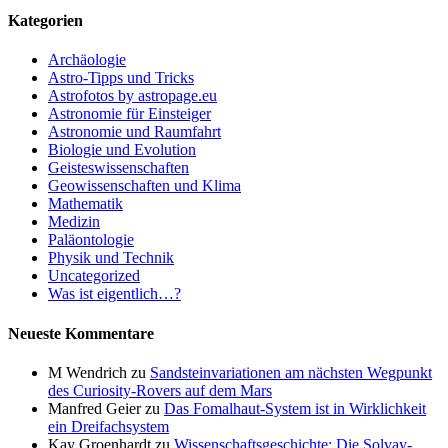
Kategorien
Archäologie
Astro-Tipps und Tricks
Astrofotos by astropage.eu
Astronomie für Einsteiger
Astronomie und Raumfahrt
Biologie und Evolution
Geisteswissenschaften
Geowissenschaften und Klima
Mathematik
Medizin
Paläontologie
Physik und Technik
Uncategorized
Was ist eigentlich…?
Neueste Kommentare
M Wendrich
zu
Sandsteinvariationen am nächsten Wegpunkt
des Curiosity-Rovers auf dem Mars
Manfred Geier
zu
Das Fomalhaut-System ist in Wirklichkeit
ein Dreifachsystem
Kay Groenhardt
zu
Wissenschaftsgeschichte: Die Solvay-