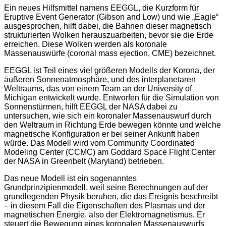
Ein neues Hilfsmittel namens EEGGL, die Kurzform für
Eruptive Event Generator (Gibson and Low) und wie „Eagle“
ausgesprochen, hilft dabei, die Bahnen dieser magnetisch
strukturierten Wolken herauszuarbeiten, bevor sie die Erde
erreichen. Diese Wolken werden als koronale
Massenauswürfe (coronal mass ejection, CME) bezeichnet.
EEGGL ist Teil eines viel größeren Modells der Korona, der
äußeren Sonnenatmosphäre, und des interplanetaren
Weltraums, das von einem Team an der University of
Michigan entwickelt wurde. Entworfen für die Simulation von
Sonnenstürmen, hilft EEGGL der NASA dabei zu
untersuchen, wie sich ein koronaler Massenauswurf durch
den Weltraum in Richtung Erde bewegen könnte und welche
magnetische Konfiguration er bei seiner Ankunft haben
würde. Das Modell wird vom Community Coordinated
Modeling Center (CCMC) am Goddard Space Flight Center
der NASA in Greenbelt (Maryland) betrieben.
Das neue Modell ist ein sogenanntes
Grundprinzipienmodell, weil seine Berechnungen auf der
grundlegenden Physik beruhen, die das Ereignis beschreibt
– in diesem Fall die Eigenschaften des Plasmas und der
magnetischen Energie, also der Elektromagnetismus. Er
steuert die Bewegung eines koronalen Massenauswurfs