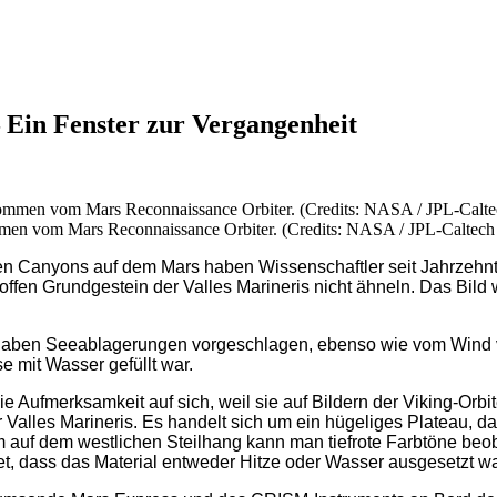
 Ein Fenster zur Vergangenheit
en vom Mars Reconnaissance Orbiter. (Credits: NASA / JPL-Caltech /
n Canyons auf dem Mars haben Wissenschaftler seit Jahrzehnt
chroffen Grundgestein der Valles Marineris nicht ähneln. Das 
aben Seeablagerungen vorgeschlagen, ebenso wie vom Wind ve
 mit Wasser gefüllt war.
ufmerksamkeit auf sich, weil sie auf Bildern der Viking-Orbite
Valles Marineris. Es handelt sich um ein hügeliges Plateau, d
m auf dem westlichen Steilhang kann man tiefrote Farbtöne beo
tet, dass das Material entweder Hitze oder Wasser ausgesetzt w