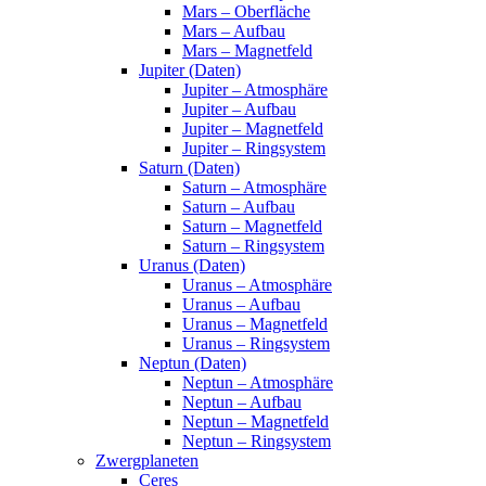
Mars – Oberfläche
Mars – Aufbau
Mars – Magnetfeld
Jupiter (Daten)
Jupiter – Atmosphäre
Jupiter – Aufbau
Jupiter – Magnetfeld
Jupiter – Ringsystem
Saturn (Daten)
Saturn – Atmosphäre
Saturn – Aufbau
Saturn – Magnetfeld
Saturn – Ringsystem
Uranus (Daten)
Uranus – Atmosphäre
Uranus – Aufbau
Uranus – Magnetfeld
Uranus – Ringsystem
Neptun (Daten)
Neptun – Atmosphäre
Neptun – Aufbau
Neptun – Magnetfeld
Neptun – Ringsystem
Zwergplaneten
Ceres