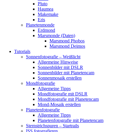
Pluto
Haumea
Makemake
Eris
Planetenmonde
Erdmond
Marsmonde (Daten)
Marsmond Phobos
Marsmond Deimos
Tutorials
Sonnenfotografie – Weißlicht
Allgemeine Hinweise
Sonnenbilder mit DSLR
Sonnenbilder mit Planetencam
Sonnenmosaik erstellen
Mondfotografie
Allgemeine Tipps
Mondfotografie mit DSLR
Mondfotografie mit Planetencam
Mond-Mosaik erstellen
Planetenfotografie
Allgemeine Tipps
Planetenfotografie mit Planetencam
Sternstrichspuren – Startrails
ISS fotografieren