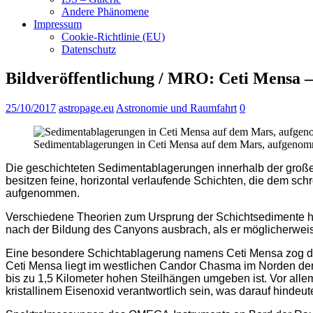
Andere Phänomene
Impressum
Cookie-Richtlinie (EU)
Datenschutz
Bildveröffentlichung / MRO: Ceti Mensa –
25/10/2017
astropage.eu
Astronomie und Raumfahrt
0
Sedimentablagerungen in Ceti Mensa auf dem Mars, aufgenomm
Die geschichteten Sedimentablagerungen innerhalb der große
besitzen feine, horizontal verlaufende Schichten, die dem s
aufgenommen.
Verschiedene Theorien zum Ursprung der Schichtsedimente h
nach der Bildung des Canyons ausbrach, als er möglicherweise
Eine besondere Schichtablagerung namens Ceti Mensa zog die A
Ceti Mensa liegt im westlichen Candor Chasma im Norden der 
bis zu 1,5 Kilometer hohen Steilhängen umgeben ist. Vor alle
kristallinem Eisenoxid verantwortlich sein, was darauf hindeu