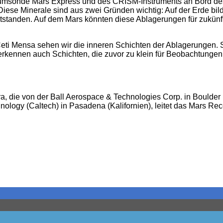
sonde Mars Express und des CRISM-Instruments an Bord des 
. Diese Minerale sind aus zwei Gründen wichtig: Auf der Erde 
ntstanden. Auf dem Mars könnten diese Ablagerungen für zukünf
eti Mensa sehen wir die inneren Schichten der Ablagerungen. S
erkennen auch Schichten, die zuvor zu klein für Beobachtungen w
a, die von der Ball Aerospace & Technologies Corp. in Boulder 
chnology (Caltech) in Pasadena (Kalifornien), leitet das Mars Re