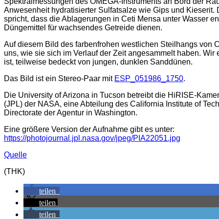
Spektralmessungen des OMEGA-Instruments an Bord der Raum
Anwesenheit hydratisierter Sulfatsalze wie Gips und Kieserit
spricht, dass die Ablagerungen in Ceti Mensa unter Wasser e
Düngemittel für wachsendes Getreide dienen.
Auf diesem Bild des farbenfrohen westlichen Steilhangs von C
uns, wie sie sich im Verlauf der Zeit angesammelt haben. Wir 
ist, teilweise bedeckt von jungen, dunklen Sanddünen.
Das Bild ist ein Stereo-Paar mit
ESP_051986_1750
.
Die University of Arizona in Tucson betreibt die HiRISE-Kamer
(JPL) der NASA, eine Abteilung des California Institute of Te
Directorate der Agentur in Washington.
Eine größere Version der Aufnahme gibt es unter:
https://photojournal.jpl.nasa.gov/jpeg/PIA22051.jpg
Quelle
(THK)
teilen
teilen
teilen