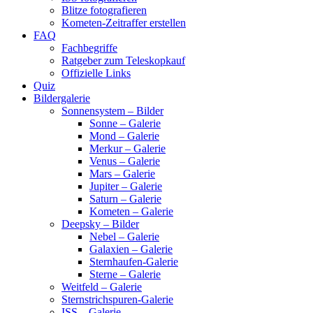
Blitze fotografieren
Kometen-Zeitraffer erstellen
FAQ
Fachbegriffe
Ratgeber zum Teleskopkauf
Offizielle Links
Quiz
Bildergalerie
Sonnensystem – Bilder
Sonne – Galerie
Mond – Galerie
Merkur – Galerie
Venus – Galerie
Mars – Galerie
Jupiter – Galerie
Saturn – Galerie
Kometen – Galerie
Deepsky – Bilder
Nebel – Galerie
Galaxien – Galerie
Sternhaufen-Galerie
Sterne – Galerie
Weitfeld – Galerie
Sternstrichspuren-Galerie
ISS – Galerie