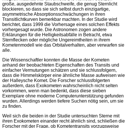
große, ausgedehnte Staubschweife, die genug Sternlicht
blockieren, so dass sie sich selbst durch einzigartige,
asymmetrische Absorptionsschwächungen in ihren
Transitlichtkurven bemerkbar machten. In der Studie wird
berichtet, dass 1999 die Vorhersage eines solchen Effekts
vorhergesagt wurde. Die Astronomen zogen andere
Erklärungen für die Helligkeitsabfälle in Betracht, etwa
Sternflecken oder mögliche Ungereimtheiten in ihrem
Kometenmodell wie das Orbitalverhalten, aber verwarfen sie
alle.
Die Wissenschaftler konnten die Masse der Kometen
anhand der beobachteten Eigenschaften des Transits und
einfacher Vermutungen schätzen und sie schlussfolgern,
dass die Himmelskörper eine ähnliche Masse aufweisen wie
der Halleysche Komet. Die Forscher schlussfolgerten
außerdem, dass Exokometen wahrscheinlich nicht selten
vorkommen, wenn man bedenkt, dass diese sieben
Exemplare ohne moderne Computerunterstützung gefunden
wurden. Allerdings werden tiefere Suchen nötig sein, um sie
zu finden.
Weil sich die beiden in der Studie untersuchten Sterne mit
ihren Exokometen einander recht ähnlich sind, schließen die
Forscher mit der Frage, ob Kometentransits vorzugsweise