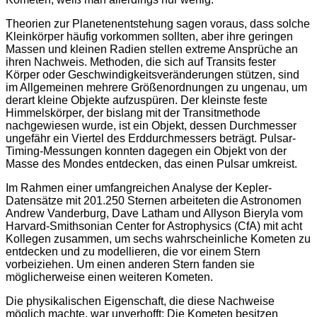
Theorien zur Planetenentstehung sagen voraus, dass solche
Kleinkörper häufig vorkommen sollten, aber ihre geringen
Massen und kleinen Radien stellen extreme Ansprüche an
ihren Nachweis. Methoden, die sich auf Transits fester
Körper oder Geschwindigkeitsveränderungen stützen, sind
im Allgemeinen mehrere Größenordnungen zu ungenau, um
derart kleine Objekte aufzuspüren. Der kleinste feste
Himmelskörper, der bislang mit der Transitmethode
nachgewiesen wurde, ist ein Objekt, dessen Durchmesser
ungefähr ein Viertel des Erddurchmessers beträgt. Pulsar-
Timing-Messungen konnten dagegen ein Objekt von der
Masse des Mondes entdecken, das einen Pulsar umkreist.
Im Rahmen einer umfangreichen Analyse der Kepler-
Datensätze mit 201.250 Sternen arbeiteten die Astronomen
Andrew Vanderburg, Dave Latham und Allyson Bieryla vom
Harvard-Smithsonian Center for Astrophysics (CfA) mit acht
Kollegen zusammen, um sechs wahrscheinliche Kometen zu
entdecken und zu modellieren, die vor einem Stern
vorbeiziehen. Um einen anderen Stern fanden sie
möglicherweise einen weiteren Kometen.
Die physikalischen Eigenschaft, die diese Nachweise
möglich machte, war unverhofft: Die Kometen besitzen