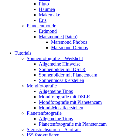
Pluto
Haumea
Makemake
Eris
Planetenmonde
Erdmond
Marsmonde (Daten)
Marsmond Phobos
Marsmond Deimos
Tutorials
Sonnenfotografie – Weißlicht
Allgemeine Hinweise
Sonnenbilder mit DSLR
Sonnenbilder mit Planetencam
Sonnenmosaik erstellen
Mondfotografie
Allgemeine Tipps
Mondfotografie mit DSLR
Mondfotografie mit Planetencam
Mond-Mosaik erstellen
Planetenfotografie
Allgemeine Tipps
Planetenfotografie mit Planetencam
Sternstrichspuren – Startrails
ISS fotografieren