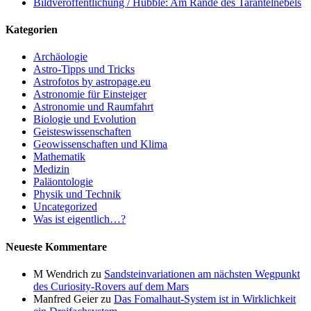
Bildveröffentlichung / Hubble: Am Rande des Tarantelnebels
Kategorien
Archäologie
Astro-Tipps und Tricks
Astrofotos by astropage.eu
Astronomie für Einsteiger
Astronomie und Raumfahrt
Biologie und Evolution
Geisteswissenschaften
Geowissenschaften und Klima
Mathematik
Medizin
Paläontologie
Physik und Technik
Uncategorized
Was ist eigentlich…?
Neueste Kommentare
M Wendrich
zu
Sandsteinvariationen am nächsten Wegpunkt
des Curiosity-Rovers auf dem Mars
Manfred Geier
zu
Das Fomalhaut-System ist in Wirklichkeit