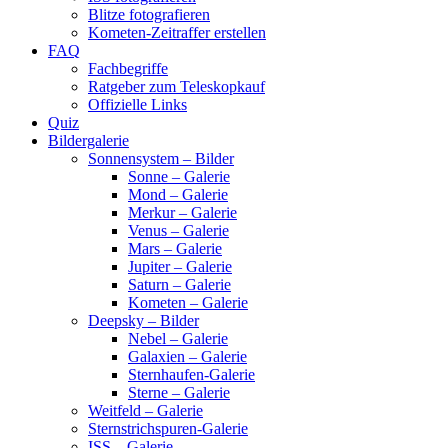
Blitze fotografieren
Kometen-Zeitraffer erstellen
FAQ
Fachbegriffe
Ratgeber zum Teleskopkauf
Offizielle Links
Quiz
Bildergalerie
Sonnensystem – Bilder
Sonne – Galerie
Mond – Galerie
Merkur – Galerie
Venus – Galerie
Mars – Galerie
Jupiter – Galerie
Saturn – Galerie
Kometen – Galerie
Deepsky – Bilder
Nebel – Galerie
Galaxien – Galerie
Sternhaufen-Galerie
Sterne – Galerie
Weitfeld – Galerie
Sternstrichspuren-Galerie
ISS – Galerie