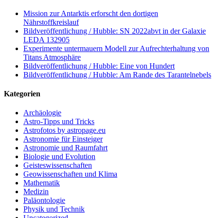
Mission zur Antarktis erforscht den dortigen
Nährstoffkreislauf
Bildveröffentlichung / Hubble: SN 2022abvt in der Galaxie
LEDA 132905
Experimente untermauern Modell zur Aufrechterhaltung von
Titans Atmosphäre
Bildveröffentlichung / Hubble: Eine von Hundert
Bildveröffentlichung / Hubble: Am Rande des Tarantelnebels
Kategorien
Archäologie
Astro-Tipps und Tricks
Astrofotos by astropage.eu
Astronomie für Einsteiger
Astronomie und Raumfahrt
Biologie und Evolution
Geisteswissenschaften
Geowissenschaften und Klima
Mathematik
Medizin
Paläontologie
Physik und Technik
Uncategorized