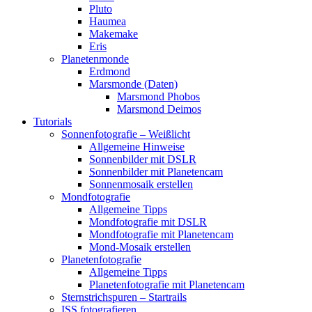
Pluto
Haumea
Makemake
Eris
Planetenmonde
Erdmond
Marsmonde (Daten)
Marsmond Phobos
Marsmond Deimos
Tutorials
Sonnenfotografie – Weißlicht
Allgemeine Hinweise
Sonnenbilder mit DSLR
Sonnenbilder mit Planetencam
Sonnenmosaik erstellen
Mondfotografie
Allgemeine Tipps
Mondfotografie mit DSLR
Mondfotografie mit Planetencam
Mond-Mosaik erstellen
Planetenfotografie
Allgemeine Tipps
Planetenfotografie mit Planetencam
Sternstrichspuren – Startrails
ISS fotografieren