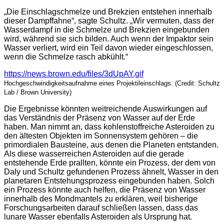
„Die Einschlagschmelze und Brekzien entstehen innerhalb
dieser Dampffahne“, sagte Schultz. „Wir vermuten, dass der
Wasserdampf in die Schmelze und Brekzien eingebunden
wird, während sie sich bilden. Auch wenn der Impaktor sein
Wasser verliert, wird ein Teil davon wieder eingeschlossen,
wenn die Schmelze rasch abkühlt.“
https://news.brown.edu/files/3dUpAY.gif
Hochgeschwindigkeitsaufnahme eines Projektileinschlags. (Credit: Schultz
Lab / Brown University)
Die Ergebnisse könnten weitreichende Auswirkungen auf
das Verständnis der Präsenz von Wasser auf der Erde
haben. Man nimmt an, dass kohlenstoffreiche Asteroiden zu
den ältesten Objekten im Sonnensystem gehören – die
primordialen Bausteine, aus denen die Planeten entstanden.
Als diese wasserreichen Asteroiden auf die gerade
entstehende Erde prallten, könnte ein Prozess, der dem von
Daly und Schultz gefundenen Prozess ähnelt, Wasser in den
planetaren Entstehungsprozess eingebunden haben. Solch
ein Prozess könnte auch helfen, die Präsenz von Wasser
innerhalb des Mondmantels zu erklären, weil bisherige
Forschungsarbeiten darauf schließen lassen, dass das
lunare Wasser ebenfalls Asteroiden als Ursprung hat.