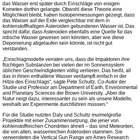
das Wasser erst später durch Einschläge von eisigen
Kometen dorthin gelangte. Obwohl diese Theorie eine
Möglichkeit bleibt, haben Isotopenmessungen gezeigt, dass
das Wasser auf der Erde vergleichbar mit dem in
kohlenstoffhaltigen Asteroiden gebundenen Wasser ist. Das
spricht dafür, dass Asteroiden ebenfalls eine Quelle für das
irdische Wasser gewesen sein könnten, aber wie diese
Deponierung abgelaufen sein könnte, ist nicht gut
verstanden.
„Einschlagmodelle verraten uns, dass die Impaktoren ihre
flüchtigen Substanzen bei vielen der im Sonnensystem
üblichen Geschwindigkeiten völlig verlieren. Das heißt, all
das in ihnen enthaltene Wasser verdampft einfach in der
Hitze des Einschlags“, sagte Pete Schultz, Co-Autor der
Studie und Professor am Department of Earth, Environmental
and Planetary Sciences der Brown University. „Aber die
Natur neigt dazu, interessanter zu sein als unsere Modelle,
weshalb wir Experimente durchführen müssen.“
Für die Studie nutzten Daly und Schultz murmelgroße
Projektile mit einer Zusammensetzung, die jener von
kohlenstoffreichen Chondriten ähnelt – das sind Meteoriten,
die von alten, wasserreichen Asteroiden stammen. Sie
verwendeten die Vertical Gun Range am Ames Research