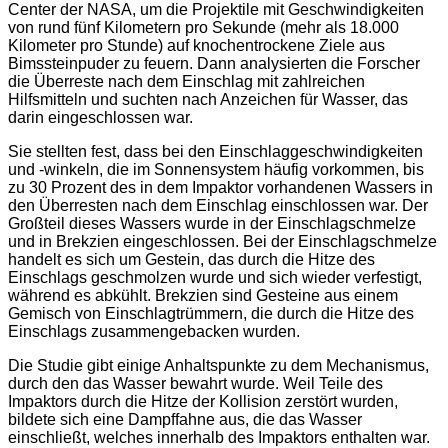
Center der NASA, um die Projektile mit Geschwindigkeiten
von rund fünf Kilometern pro Sekunde (mehr als 18.000
Kilometer pro Stunde) auf knochentrockene Ziele aus
Bimssteinpuder zu feuern. Dann analysierten die Forscher
die Überreste nach dem Einschlag mit zahlreichen
Hilfsmitteln und suchten nach Anzeichen für Wasser, das
darin eingeschlossen war.
Sie stellten fest, dass bei den Einschlaggeschwindigkeiten
und -winkeln, die im Sonnensystem häufig vorkommen, bis
zu 30 Prozent des in dem Impaktor vorhandenen Wassers in
den Überresten nach dem Einschlag einschlossen war. Der
Großteil dieses Wassers wurde in der Einschlagschmelze
und in Brekzien eingeschlossen. Bei der Einschlagschmelze
handelt es sich um Gestein, das durch die Hitze des
Einschlags geschmolzen wurde und sich wieder verfestigt,
während es abkühlt. Brekzien sind Gesteine aus einem
Gemisch von Einschlagtrümmern, die durch die Hitze des
Einschlags zusammengebacken wurden.
Die Studie gibt einige Anhaltspunkte zu dem Mechanismus,
durch den das Wasser bewahrt wurde. Weil Teile des
Impaktors durch die Hitze der Kollision zerstört wurden,
bildete sich eine Dampffahne aus, die das Wasser
einschließt, welches innerhalb des Impaktors enthalten war.