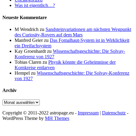
Was ist eigentlich…?
Neueste Kommentare
M Wendrich
zu
Sandsteinvariationen am nächsten Wegpunkt
des Curiosity-Rovers auf dem Mars
Manfred Geier
zu
Das Fomalhaut-System ist in Wirklichkeit
ein Dreifachsystem
Kay Groenhardt
zu
Wissenschaftsgeschichte: Die Solvay-
Konferenz von 1927
Tobias Claren
zu
Physik könnte die Geheimnisse der
Kornkreise entlarven
Hempel
zu
Wissenschaftsgeschichte: Die Solvay-Konferenz
von 1927
Archiv
Archiv
Copyright © 2011-2022 astropage.eu -
Impressum
|
Datenschutz
-
WordPress Theme by
MH Themes