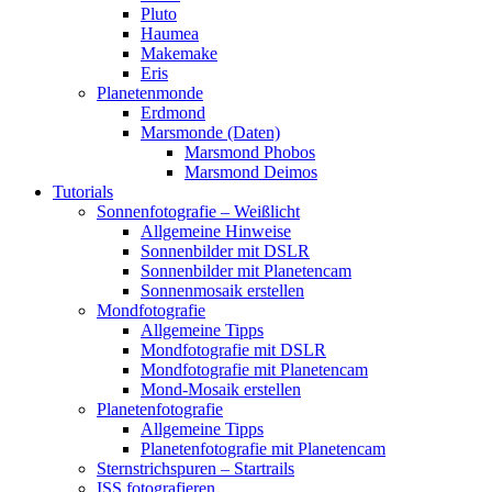
Pluto
Haumea
Makemake
Eris
Planetenmonde
Erdmond
Marsmonde (Daten)
Marsmond Phobos
Marsmond Deimos
Tutorials
Sonnenfotografie – Weißlicht
Allgemeine Hinweise
Sonnenbilder mit DSLR
Sonnenbilder mit Planetencam
Sonnenmosaik erstellen
Mondfotografie
Allgemeine Tipps
Mondfotografie mit DSLR
Mondfotografie mit Planetencam
Mond-Mosaik erstellen
Planetenfotografie
Allgemeine Tipps
Planetenfotografie mit Planetencam
Sternstrichspuren – Startrails
ISS fotografieren