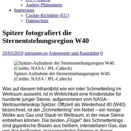
Andere Phänomene
Impressum
Cookie-Richtlinie (EU)
Datenschutz
Spitzer fotografiert die
Sternentstehungsregion W40
29/03/2019
astropage.eu
Astronomie und Raumfahrt
0
Spitzer-Aufnahme der Sternentstehungsregion W40.
(Credits: NASA / JPL-Caltech)
Was auf diesem Infrarotbild wie ein roter Schmetterling im
Weltraum aussieht, ist in Wirklichkeit eine Kinderstube für
hunderte junger Sterne, aufgenommen vom NASA-
Weltraumteleskop Spitzer. Offiziell als Westerhout 40 (W40)
bezeichnet, ist der „Schmetterling“ ein Nebel – ein riesige
Wolke aus Gas und Staub im Weltraum, in der neue Sterne
entstehen können. Die beiden „Flügel“ des Schmetterlings
sind gigantische Blasen aus heißem, interstellaren Gas, das
von den heißesten, massereichsten Sternen in dieser