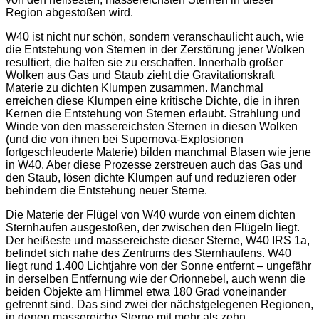
Region abgestoßen wird.
W40 ist nicht nur schön, sondern veranschaulicht auch, wie
die Entstehung von Sternen in der Zerstörung jener Wolken
resultiert, die halfen sie zu erschaffen. Innerhalb großer
Wolken aus Gas und Staub zieht die Gravitationskraft
Materie zu dichten Klumpen zusammen. Manchmal
erreichen diese Klumpen eine kritische Dichte, die in ihren
Kernen die Entstehung von Sternen erlaubt. Strahlung und
Winde von den massereichsten Sternen in diesen Wolken
(und die von ihnen bei Supernova-Explosionen
fortgeschleuderte Materie) bilden manchmal Blasen wie jene
in W40. Aber diese Prozesse zerstreuen auch das Gas und
den Staub, lösen dichte Klumpen auf und reduzieren oder
behindern die Entstehung neuer Sterne.
Die Materie der Flügel von W40 wurde von einem dichten
Sternhaufen ausgestoßen, der zwischen den Flügeln liegt.
Der heißeste und massereichste dieser Sterne, W40 IRS 1a,
befindet sich nahe des Zentrums des Sternhaufens. W40
liegt rund 1.400 Lichtjahre von der Sonne entfernt – ungefähr
in derselben Entfernung wie der Orionnebel, auch wenn die
beiden Objekte am Himmel etwa 180 Grad voneinander
getrennt sind. Das sind zwei der nächstgelegenen Regionen,
in denen massereiche Sterne mit mehr als zehn