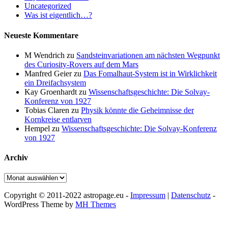
Uncategorized
Was ist eigentlich…?
Neueste Kommentare
M Wendrich
zu
Sandsteinvariationen am nächsten Wegpunkt
des Curiosity-Rovers auf dem Mars
Manfred Geier
zu
Das Fomalhaut-System ist in Wirklichkeit
ein Dreifachsystem
Kay Groenhardt
zu
Wissenschaftsgeschichte: Die Solvay-
Konferenz von 1927
Tobias Claren
zu
Physik könnte die Geheimnisse der
Kornkreise entlarven
Hempel
zu
Wissenschaftsgeschichte: Die Solvay-Konferenz
von 1927
Archiv
Archiv
Copyright © 2011-2022 astropage.eu -
Impressum
|
Datenschutz
-
WordPress Theme by
MH Themes