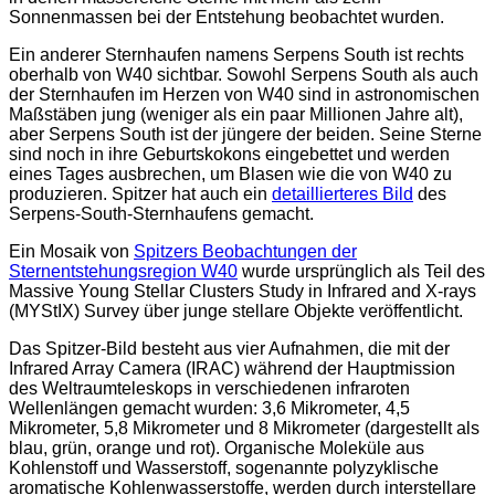
Sonnenmassen bei der Entstehung beobachtet wurden.
Ein anderer Sternhaufen namens Serpens South ist rechts
oberhalb von W40 sichtbar. Sowohl Serpens South als auch
der Sternhaufen im Herzen von W40 sind in astronomischen
Maßstäben jung (weniger als ein paar Millionen Jahre alt),
aber Serpens South ist der jüngere der beiden. Seine Sterne
sind noch in ihre Geburtskokons eingebettet und werden
eines Tages ausbrechen, um Blasen wie die von W40 zu
produzieren. Spitzer hat auch ein
detaillierteres Bild
des
Serpens-South-Sternhaufens gemacht.
Ein Mosaik von
Spitzers Beobachtungen der
Sternentstehungsregion W40
wurde ursprünglich als Teil des
Massive Young Stellar Clusters Study in Infrared and X-rays
(MYStIX) Survey über junge stellare Objekte veröffentlicht.
Das Spitzer-Bild besteht aus vier Aufnahmen, die mit der
Infrared Array Camera (IRAC) während der Hauptmission
des Weltraumteleskops in verschiedenen infraroten
Wellenlängen gemacht wurden: 3,6 Mikrometer, 4,5
Mikrometer, 5,8 Mikrometer und 8 Mikrometer (dargestellt als
blau, grün, orange und rot). Organische Moleküle aus
Kohlenstoff und Wasserstoff, sogenannte polyzyklische
aromatische Kohlenwasserstoffe, werden durch interstellare