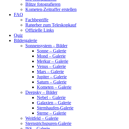
Blitze fotografieren
Kometen-Zeitraffer erstellen
FAQ
Fachbegriffe
Ratgeber zum Teleskopkauf
Offizielle Links
Quiz
Bildergalerie
Sonnensystem – Bilder
Sonne – Galerie
Mond – Galerie
Merkur – Galerie
Venus – Galerie
Mars – Galerie
Jupiter – Galerie
Saturn – Galerie
Kometen – Galerie
Deepsky – Bilder
Nebel – Galerie
Galaxien – Galerie
Sternhaufen-Galerie
Sterne – Galerie
Weitfeld – Galerie
Sternstrichspuren-Galerie
ISS – Galerie