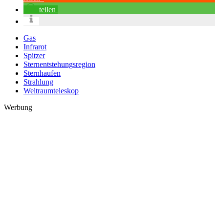
teilen
Gas
Infrarot
Spitzer
Sternentstehungsregion
Sternhaufen
Strahlung
Weltraumteleskop
Werbung