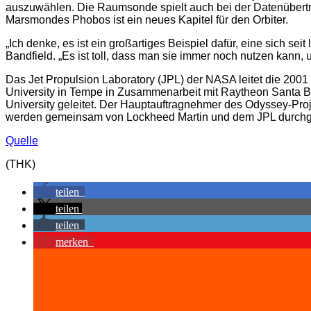
auszuwählen. Die Raumsonde spielt auch bei der Datenübert
Marsmondes Phobos ist ein neues Kapitel für den Orbiter.
„Ich denke, es ist ein großartiges Beispiel dafür, eine sich 
Bandfield. „Es ist toll, dass man sie immer noch nutzen kann,
Das Jet Propulsion Laboratory (JPL) der NASA leitet die 200
University in Tempe in Zusammenarbeit mit Raytheon Santa 
University geleitet. Der Hauptauftragnehmer des Odyssey-Proj
werden gemeinsam von Lockheed Martin und dem JPL durchgefüh
Quelle
(THK)
teilen
teilen
teilen
merken