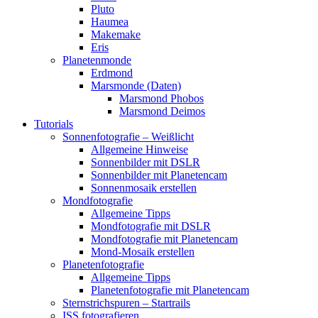
Pluto
Haumea
Makemake
Eris
Planetenmonde
Erdmond
Marsmonde (Daten)
Marsmond Phobos
Marsmond Deimos
Tutorials
Sonnenfotografie – Weißlicht
Allgemeine Hinweise
Sonnenbilder mit DSLR
Sonnenbilder mit Planetencam
Sonnenmosaik erstellen
Mondfotografie
Allgemeine Tipps
Mondfotografie mit DSLR
Mondfotografie mit Planetencam
Mond-Mosaik erstellen
Planetenfotografie
Allgemeine Tipps
Planetenfotografie mit Planetencam
Sternstrichspuren – Startrails
ISS fotografieren