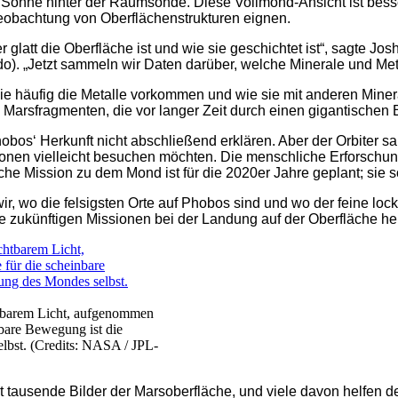
r Sonne hinter der Raumsonde. Diese Vollmond-Ansicht ist bes
eobachtung von Oberflächenstrukturen eignen.
 glatt die Oberfläche ist und wie sie geschichtet ist“, sagte 
do). „Jetzt sammeln wir Daten darüber, welche Minerale und Me
ie häufig die Metalle vorkommen und wie sie mit anderen Minera
 Marsfragmenten, die vor langer Zeit durch einen gigantischen
bos‘ Herkunft nicht abschließend erklären. Aber der Orbiter s
onen vielleicht besuchen möchten. Die menschliche Erforschun
ische Mission zu dem Mond ist für die 2020er Jahre geplant; sie 
r, wo die felsigsten Orte auf Phobos sind und wo der feine lock
 zukünftigen Missionen bei der Landung auf der Oberfläche hel
htbarem Licht, aufgenommen
bare Bewegung ist die
bst. (Credits: NASA / JPL-
t tausende Bilder der Marsoberfläche, und viele davon helfen d