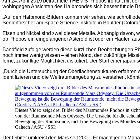
Am 24. April 2019 betrachtete THEMIS Phobos frontal, mit de
wohingegen Ansichten des Halbmondes sich besser für die B
„Auf den Halbmond-Bildern konnten wir sehen, wie schroff oder
Seniorforscher am Space Science Institute in Boulder (Colora
Eisen und Nickel sind zwei dieser Metalle. Abhängig davon, w
ob Phobos ein eingefangener Asteroid ist oder ein Haufen aus
Bandfield zufolge werden diese kürzlichen Beobachtungen Pho
noch immer wenig wissen – einen Mond, den zukünftige Missi
ferne, zukünftige Möglichkeit diskutiert. Der Start einer japan
„Durch die Untersuchung der Oberflächenstrukturen erfahren wi
identifizieren und die Weltraumumgebung zu verstehen, könnte
Dieses Video zeigt drei Bilder des Marsmondes Phobos in sic
von der Raumsonde Mars Odyssey. Die Ursache für die schein
Bewegung der Raumsonde, nicht die Bewegung des Mondes sel
Caltech / ASU / SSI)
Der Orbiter umkreist den Mars seit 2001. Er macht jeden Mona