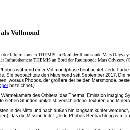
 als Vollmond
 der Infrarotkamera THEMIS an Bord der Raumsonde Mars Odyssey. (C
hobos während einer Vollmondphase beobachtet. Jede Farbe au
t wurde. Sie beobachtete den Marsmond seit September 2017. D
en, woraus Phobos, der größere der beiden Marsmonde, besteht.
pper
bezeichnet.)
ie Wärmekamera des Orbiters, das Thermal Emission Imaging 
le sieben Stunden umkreist. Verschiedene Texturen und Minera
sten in der Mitte und nach außen hin langsam kühler werdend“, 
ien), das die Mission leitet. „Jede Phobos-Beobachtung wird a