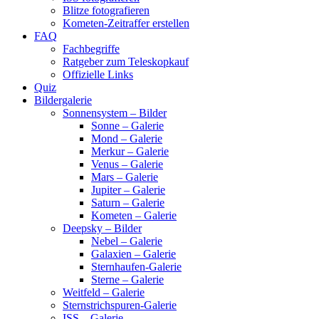
Blitze fotografieren
Kometen-Zeitraffer erstellen
FAQ
Fachbegriffe
Ratgeber zum Teleskopkauf
Offizielle Links
Quiz
Bildergalerie
Sonnensystem – Bilder
Sonne – Galerie
Mond – Galerie
Merkur – Galerie
Venus – Galerie
Mars – Galerie
Jupiter – Galerie
Saturn – Galerie
Kometen – Galerie
Deepsky – Bilder
Nebel – Galerie
Galaxien – Galerie
Sternhaufen-Galerie
Sterne – Galerie
Weitfeld – Galerie
Sternstrichspuren-Galerie
ISS – Galerie