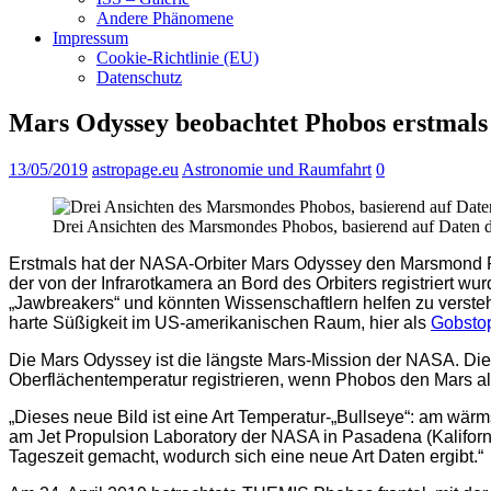
Andere Phänomene
Impressum
Cookie-Richtlinie (EU)
Datenschutz
Mars Odyssey beobachtet Phobos erstmals
13/05/2019
astropage.eu
Astronomie und Raumfahrt
0
Drei Ansichten des Marsmondes Phobos, basierend auf Daten
Erstmals hat der NASA-Orbiter Mars Odyssey den Marsmond P
der von der Infrarotkamera an Bord des Orbiters registrier
„Jawbreakers“ und könnten Wissenschaftlern helfen zu versteh
harte Süßigkeit im US-amerikanischen Raum, hier als
Gobsto
Die Mars Odyssey ist die längste Mars-Mission der NASA. D
Oberflächentemperatur registrieren, wenn Phobos den Mars al
„Dieses neue Bild ist eine Art Temperatur-„Bullseye“: am wärm
am Jet Propulsion Laboratory der NASA in Pasadena (Kaliforn
Tageszeit gemacht, wodurch sich eine neue Art Daten ergibt.“