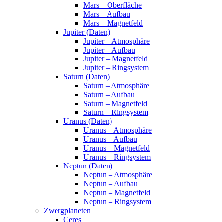
Mars – Oberfläche
Mars – Aufbau
Mars – Magnetfeld
Jupiter (Daten)
Jupiter – Atmosphäre
Jupiter – Aufbau
Jupiter – Magnetfeld
Jupiter – Ringsystem
Saturn (Daten)
Saturn – Atmosphäre
Saturn – Aufbau
Saturn – Magnetfeld
Saturn – Ringsystem
Uranus (Daten)
Uranus – Atmosphäre
Uranus – Aufbau
Uranus – Magnetfeld
Uranus – Ringsystem
Neptun (Daten)
Neptun – Atmosphäre
Neptun – Aufbau
Neptun – Magnetfeld
Neptun – Ringsystem
Zwergplaneten
Ceres