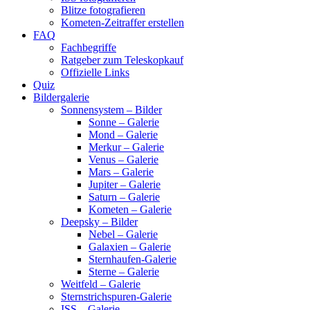
Blitze fotografieren
Kometen-Zeitraffer erstellen
FAQ
Fachbegriffe
Ratgeber zum Teleskopkauf
Offizielle Links
Quiz
Bildergalerie
Sonnensystem – Bilder
Sonne – Galerie
Mond – Galerie
Merkur – Galerie
Venus – Galerie
Mars – Galerie
Jupiter – Galerie
Saturn – Galerie
Kometen – Galerie
Deepsky – Bilder
Nebel – Galerie
Galaxien – Galerie
Sternhaufen-Galerie
Sterne – Galerie
Weitfeld – Galerie
Sternstrichspuren-Galerie
ISS – Galerie