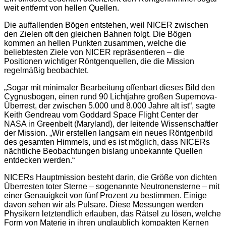
weit entfernt von hellen Quellen.
Die auffallenden Bögen entstehen, weil NICER zwischen
den Zielen oft den gleichen Bahnen folgt. Die Bögen
kommen an hellen Punkten zusammen, welche die
beliebtesten Ziele von NICER repräsentieren – die
Positionen wichtiger Röntgenquellen, die die Mission
regelmäßig beobachtet.
„Sogar mit minimaler Bearbeitung offenbart dieses Bild den
Cygnusbogen, einen rund 90 Lichtjahre großen Supernova-
Überrest, der zwischen 5.000 und 8.000 Jahre alt ist“, sagte
Keith Gendreau vom Goddard Space Flight Center der
NASA in Greenbelt (Maryland), der leitende Wissenschaftler
der Mission. „Wir erstellen langsam ein neues Röntgenbild
des gesamten Himmels, und es ist möglich, dass NICERs
nächtliche Beobachtungen bislang unbekannte Quellen
entdecken werden.“
NICERs Hauptmission besteht darin, die Größe von dichten
Überresten toter Sterne – sogenannte Neutronensterne – mit
einer Genauigkeit von fünf Prozent zu bestimmen. Einige
davon sehen wir als Pulsare. Diese Messungen werden
Physikern letztendlich erlauben, das Rätsel zu lösen, welche
Form von Materie in ihren unglaublich kompakten Kernen