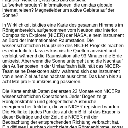
Luftverkehrsrouten? Informationen, die um das globale
Internet reisen? Magnetfelder um aktive Gebiete auf der
Sonne?
In Wirklichkeit ist dies eine Karte des gesamten Himmels im
Röntgenbereich, aufgenommen vom Neutron star Interior
Composition Explorer (NICER) der NASA, einem Instrument
an Bord der Internationalen Raumstation. Die
wissenschaftlichen Hauptziele des NICER-Projekts machen
es erforderlich, dass es kosmische Quellen anvisiert und
verfolgt, während die Raumstation alle 93 Minuten die Erde
umkreist. Aber wenn die Sonne untergeht und die Nacht auf
den Außenposten in der Umlaufbahn fällt, hält das NICER-
Team seine Detektoren aktiv, während sich das Instrument
von einem Ziel auf das nächste ausrichtet. Das kann bis zu
acht Mal pro Erdumkreisung passieren.
Die Karte enthält Daten der ersten 22 Monate von NICERs
wissenschaftlichen Operationen. Jeder Bogen zeigt
Röntgenstrahlen und gelegentliche Ausbrüche
energiereicher Teilchen, die von NICER registriert wurden.
Die Helligkeit jedes Punktes auf dem Bild ist das Ergebnis
dieser Beiträge und der Zeit, die NICER mit der
Beobachtung der entsprechenden Richtung verbracht hat.
Ein diffuses Leuchten durchzieht den Röntgenhimmel sogar