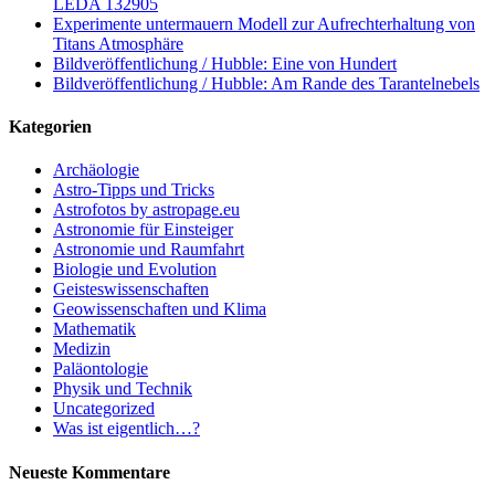
LEDA 132905
Experimente untermauern Modell zur Aufrechterhaltung von
Titans Atmosphäre
Bildveröffentlichung / Hubble: Eine von Hundert
Bildveröffentlichung / Hubble: Am Rande des Tarantelnebels
Kategorien
Archäologie
Astro-Tipps und Tricks
Astrofotos by astropage.eu
Astronomie für Einsteiger
Astronomie und Raumfahrt
Biologie und Evolution
Geisteswissenschaften
Geowissenschaften und Klima
Mathematik
Medizin
Paläontologie
Physik und Technik
Uncategorized
Was ist eigentlich…?
Neueste Kommentare