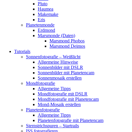
Pluto
Haumea
Makemake
Eris
Planetenmonde
Erdmond
Marsmonde (Daten)
Marsmond Phobos
Marsmond Deimos
Tutorials
Sonnenfotografie – Weißlicht
Allgemeine Hinweise
Sonnenbilder mit DSLR
Sonnenbilder mit Planetencam
Sonnenmosaik erstellen
Mondfotografie
Allgemeine Tipps
Mondfotografie mit DSLR
Mondfotografie mit Planetencam
Mond-Mosaik erstellen
Planetenfotografie
Allgemeine Tipps
Planetenfotografie mit Planetencam
Sternstrichspuren – Startrails
ISS fotografieren