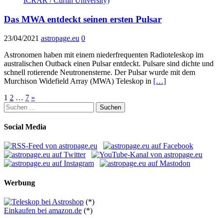
Das MWA entdeckt seinen ersten Pulsar
23/04/2021
astropage.eu
0
Astronomen haben mit einem niederfrequenten Radioteleskop im
australischen Outback einen Pulsar entdeckt. Pulsare sind dichte und
schnell rotierende Neutronensterne. Der Pulsar wurde mit dem
Murchison Widefield Array (MWA) Teleskop in
[…]
Seitennummerierung
1
2
…
7
»
Suchen
der
nach:
Beiträge
Social Media
Werbung
(*)
Einkaufen bei amazon.de
(*)