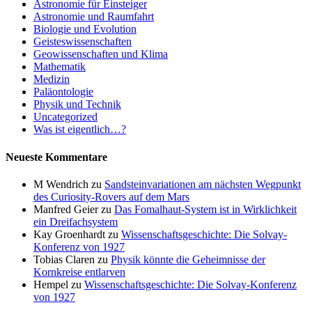
Astronomie für Einsteiger
Astronomie und Raumfahrt
Biologie und Evolution
Geisteswissenschaften
Geowissenschaften und Klima
Mathematik
Medizin
Paläontologie
Physik und Technik
Uncategorized
Was ist eigentlich…?
Neueste Kommentare
M Wendrich
zu
Sandsteinvariationen am nächsten Wegpunkt
des Curiosity-Rovers auf dem Mars
Manfred Geier
zu
Das Fomalhaut-System ist in Wirklichkeit
ein Dreifachsystem
Kay Groenhardt
zu
Wissenschaftsgeschichte: Die Solvay-
Konferenz von 1927
Tobias Claren
zu
Physik könnte die Geheimnisse der
Kornkreise entlarven
Hempel
zu
Wissenschaftsgeschichte: Die Solvay-Konferenz
von 1927