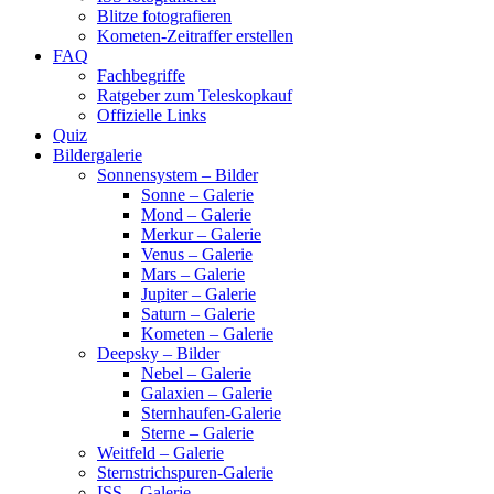
Blitze fotografieren
Kometen-Zeitraffer erstellen
FAQ
Fachbegriffe
Ratgeber zum Teleskopkauf
Offizielle Links
Quiz
Bildergalerie
Sonnensystem – Bilder
Sonne – Galerie
Mond – Galerie
Merkur – Galerie
Venus – Galerie
Mars – Galerie
Jupiter – Galerie
Saturn – Galerie
Kometen – Galerie
Deepsky – Bilder
Nebel – Galerie
Galaxien – Galerie
Sternhaufen-Galerie
Sterne – Galerie
Weitfeld – Galerie
Sternstrichspuren-Galerie
ISS – Galerie