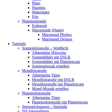
Pluto
Haumea
Makemake
Eris
Planetenmonde
Erdmond
Marsmonde (Daten)
Marsmond Phobos
Marsmond Deimos
Tutorials
Sonnenfotografie – Weißlicht
Allgemeine Hinweise
Sonnenbilder mit DSLR
Sonnenbilder mit Planetencam
Sonnenmosaik erstellen
Mondfotografie
Allgemeine Tipps
Mondfotografie mit DSLR
Mondfotografie mit Planetencam
Mond-Mosaik erstellen
Planetenfotografie
Allgemeine Tipps
Planetenfotografie mit Planetencam
Sternstrichspuren – Startrails
ISS fotografieren