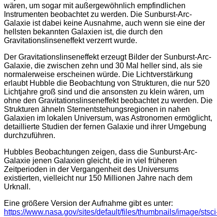
wären, um sogar mit außergewöhnlich empfindlichen
Instrumenten beobachtet zu werden. Die Sunburst-Arc-
Galaxie ist dabei keine Ausnahme, auch wenn sie eine der
hellsten bekannten Galaxien ist, die durch den
Gravitationslinseneffekt verzerrt wurde.
Der Gravitationslinseneffekt erzeugt Bilder der Sunburst-Arc-
Galaxie, die zwischen zehn und 30 Mal heller sind, als sie
normalerweise erscheinen würde. Die Lichtverstärkung
erlaubt Hubble die Beobachtung von Strukturen, die nur 520
Lichtjahre groß sind und die ansonsten zu klein wären, um
ohne den Gravitationslinseneffekt beobachtet zu werden. Die
Strukturen ähneln Sternentstehungsregionen in nahen
Galaxien im lokalen Universum, was Astronomen ermöglicht,
detaillierte Studien der fernen Galaxie und ihrer Umgebung
durchzuführen.
Hubbles Beobachtungen zeigen, dass die Sunburst-Arc-
Galaxie jenen Galaxien gleicht, die in viel früheren
Zeitperioden in der Vergangenheit des Universums
existierten, vielleicht nur 150 Millionen Jahre nach dem
Urknall.
Eine größere Version der Aufnahme gibt es unter:
https://www.nasa.gov/sites/default/files/thumbnails/image/stsci