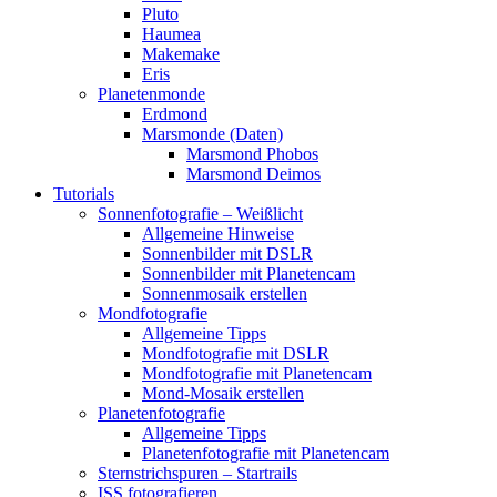
Pluto
Haumea
Makemake
Eris
Planetenmonde
Erdmond
Marsmonde (Daten)
Marsmond Phobos
Marsmond Deimos
Tutorials
Sonnenfotografie – Weißlicht
Allgemeine Hinweise
Sonnenbilder mit DSLR
Sonnenbilder mit Planetencam
Sonnenmosaik erstellen
Mondfotografie
Allgemeine Tipps
Mondfotografie mit DSLR
Mondfotografie mit Planetencam
Mond-Mosaik erstellen
Planetenfotografie
Allgemeine Tipps
Planetenfotografie mit Planetencam
Sternstrichspuren – Startrails
ISS fotografieren