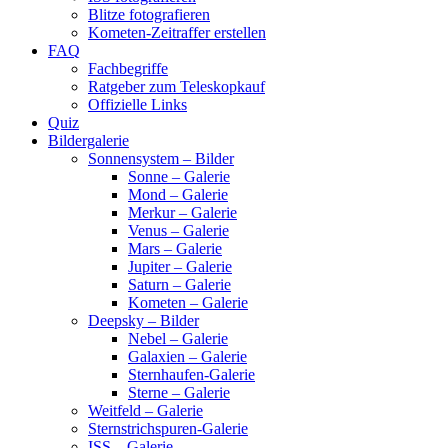
Blitze fotografieren
Kometen-Zeitraffer erstellen
FAQ
Fachbegriffe
Ratgeber zum Teleskopkauf
Offizielle Links
Quiz
Bildergalerie
Sonnensystem – Bilder
Sonne – Galerie
Mond – Galerie
Merkur – Galerie
Venus – Galerie
Mars – Galerie
Jupiter – Galerie
Saturn – Galerie
Kometen – Galerie
Deepsky – Bilder
Nebel – Galerie
Galaxien – Galerie
Sternhaufen-Galerie
Sterne – Galerie
Weitfeld – Galerie
Sternstrichspuren-Galerie
ISS – Galerie