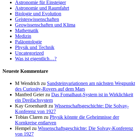
Astronomie für Einsteiger
Astronomie und Raumfahrt
Biologie und Evolution
Geisteswissenschaften
Geowissenschaften und Klima
Mathematik
Medizin
Paläontologie
Physik und Technik
Uncategorized
Was ist eigentlich…?
Neueste Kommentare
M Wendrich
zu
Sandsteinvariationen am nächsten Wegpunkt
des Curiosity-Rovers auf dem Mars
Manfred Geier
zu
Das Fomalhaut-System ist in Wirklichkeit
ein Dreifachsystem
Kay Groenhardt
zu
Wissenschaftsgeschichte: Die Solvay-
Konferenz von 1927
Tobias Claren
zu
Physik könnte die Geheimnisse der
Kornkreise entlarven
Hempel
zu
Wissenschaftsgeschichte: Die Solvay-Konferenz
von 1927