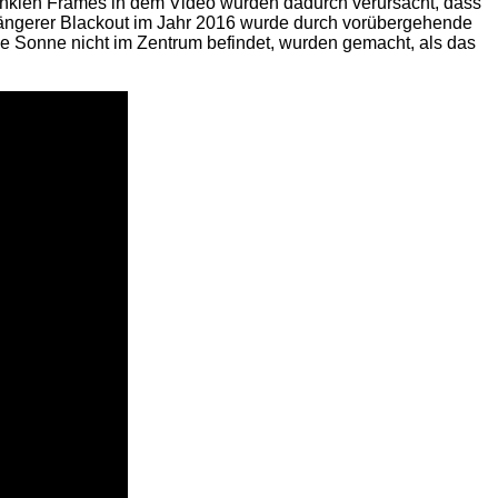
dunklen Frames in dem Video wurden dadurch verursacht, dass
längerer Blackout im Jahr 2016 wurde durch vorübergehende
ie Sonne nicht im Zentrum befindet, wurden gemacht, als das