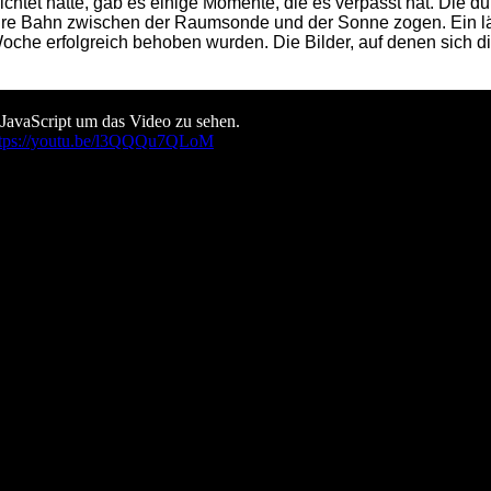
chtet hatte, gab es einige Momente, die es verpasst hat. Die 
e ihre Bahn zwischen der Raumsonde und der Sonne zogen. Ein 
oche erfolgreich behoben wurden. Die Bilder, auf denen sich d
 JavaScript um das Video zu sehen.
ttps://youtu.be/l3QQQu7QLoM