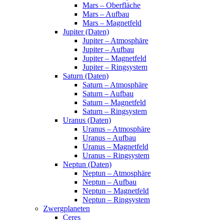
Mars – Oberfläche
Mars – Aufbau
Mars – Magnetfeld
Jupiter (Daten)
Jupiter – Atmosphäre
Jupiter – Aufbau
Jupiter – Magnetfeld
Jupiter – Ringsystem
Saturn (Daten)
Saturn – Atmosphäre
Saturn – Aufbau
Saturn – Magnetfeld
Saturn – Ringsystem
Uranus (Daten)
Uranus – Atmosphäre
Uranus – Aufbau
Uranus – Magnetfeld
Uranus – Ringsystem
Neptun (Daten)
Neptun – Atmosphäre
Neptun – Aufbau
Neptun – Magnetfeld
Neptun – Ringsystem
Zwergplaneten
Ceres