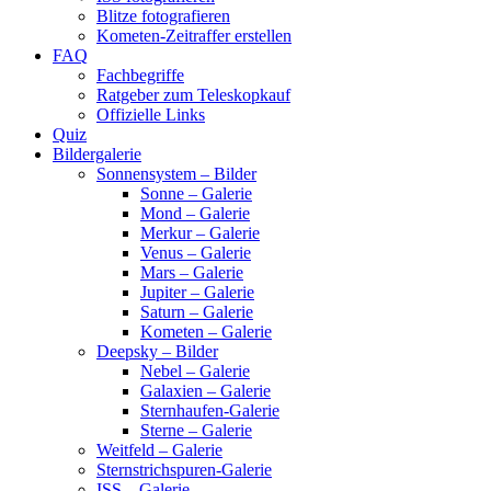
Blitze fotografieren
Kometen-Zeitraffer erstellen
FAQ
Fachbegriffe
Ratgeber zum Teleskopkauf
Offizielle Links
Quiz
Bildergalerie
Sonnensystem – Bilder
Sonne – Galerie
Mond – Galerie
Merkur – Galerie
Venus – Galerie
Mars – Galerie
Jupiter – Galerie
Saturn – Galerie
Kometen – Galerie
Deepsky – Bilder
Nebel – Galerie
Galaxien – Galerie
Sternhaufen-Galerie
Sterne – Galerie
Weitfeld – Galerie
Sternstrichspuren-Galerie
ISS – Galerie