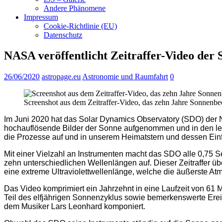
Andere Phänomene
Impressum
Cookie-Richtlinie (EU)
Datenschutz
NASA veröffentlicht Zeitraffer-Video der
26/06/2020
astropage.eu
Astronomie und Raumfahrt
0
Screenshot aus dem Zeitraffer-Video, das zehn Jahre Sonnen
Im Juni 2020 hat das Solar Dynamics Observatory (SDO) der 
hochauflösende Bilder der Sonne aufgenommen und in den le
die Prozesse auf und in unserem Heimatstern und dessen Ein
Mit einer Vielzahl an Instrumenten macht das SDO alle 0,75 S
zehn unterschiedlichen Wellenlängen auf. Dieser Zeitraffer 
eine extreme Ultraviolettwellenlänge, welche die äußerste At
Das Video komprimiert ein Jahrzehnt in eine Laufzeit von 61 M
Teil des elfjährigen Sonnenzyklus sowie bemerkenswerte Erei
dem Musiker Lars Leonhard komponiert.