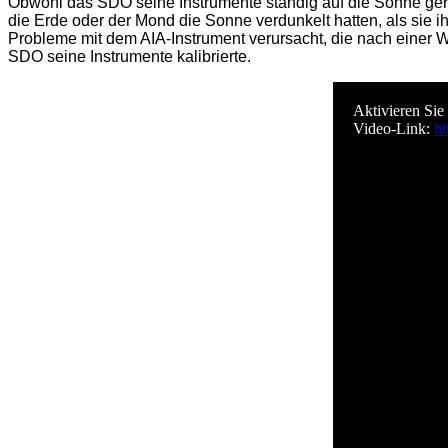
Obwohl das SDO seine Instrumente ständig auf die Sonne geri
die Erde oder der Mond die Sonne verdunkelt hatten, als si
Probleme mit dem AIA-Instrument verursacht, die nach einer W
SDO seine Instrumente kalibrierte.
Aktivieren Sie
Video-Link:
h