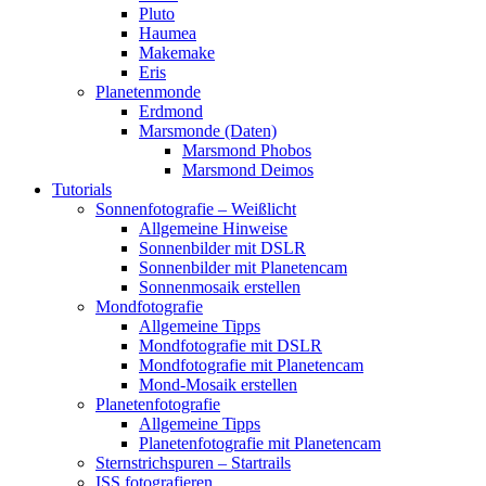
Pluto
Haumea
Makemake
Eris
Planetenmonde
Erdmond
Marsmonde (Daten)
Marsmond Phobos
Marsmond Deimos
Tutorials
Sonnenfotografie – Weißlicht
Allgemeine Hinweise
Sonnenbilder mit DSLR
Sonnenbilder mit Planetencam
Sonnenmosaik erstellen
Mondfotografie
Allgemeine Tipps
Mondfotografie mit DSLR
Mondfotografie mit Planetencam
Mond-Mosaik erstellen
Planetenfotografie
Allgemeine Tipps
Planetenfotografie mit Planetencam
Sternstrichspuren – Startrails
ISS fotografieren