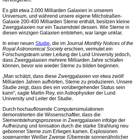
Es gibt etwa 2.000 Milliarden Galaxien in unserem
Universum, und während unsere eigene Milchstraßen-
Galaxie 200-400 Milliarden Sterne enthält, besitzen kleine
Zwerggalaxien nur ein Tausendstel dessen. Wie Sterne in
diesen winzigen Galaxien entstehen, war lange unklar.
In einer neuen
Studie
, die im Journal
Monthly Notices of the
Royal Astronomical Society
erschien, vermutet ein
Forschungsteam unter Leitung der Lund University jedoch,
dass Zwerggalaxien mehrere Milliarden Jahre schlafen
können, bevor wie wieder Sterne zu bilden beginnen.
„Man schätzt, dass diese Zwerggalaxien vor etwa zwölf
Milliarden Jahren aufhörten, Sterne zu produzieren. Unsere
Studie zeigt, dass dies ein vorübergehender Status sein
kann“, sagte Martin Rey, ein Astrophysiker der Lund
University und Leiter der Studie.
Durch hochauflösende Computersimulationen
demonstrierten die Wissenschaftler, dass die
Sternentstehungsprozesse in Zwerggalaxien infolge der
Aufheizung und Ionisation durch die starke Strahlung neu
geborener Sterne zum Erliegen kamen. Explosionen
sogenannter Weißer Zwerge (Überreste sonnenähnlicher