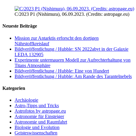
C/2023 P1 (Nishimura), 06.09.2023. (Credits: astropage.eu)
Neueste Beiträge
Mission zur Antarktis erforscht den dortigen
Nährstoffkreislauf
Bildveröffentlichung / Hubble: SN 2022abvt in der Galaxie
LEDA 132905
Experimente untermauern Modell zur Aufrechterhaltung von
Titans Atmosphäre
Bildveröffentlichung / Hubble: Eine von Hundert
Bildveröffentlichung / Hubble: Am Rande des Tarantelnebels
Kategorien
Archäologie
Astro-Tipps und Tricks
Astrofotos by astropage.eu
Astronomie für Einsteiger
Astronomie und Raumfahrt
Biologie und Evolution
Geisteswissenschaften