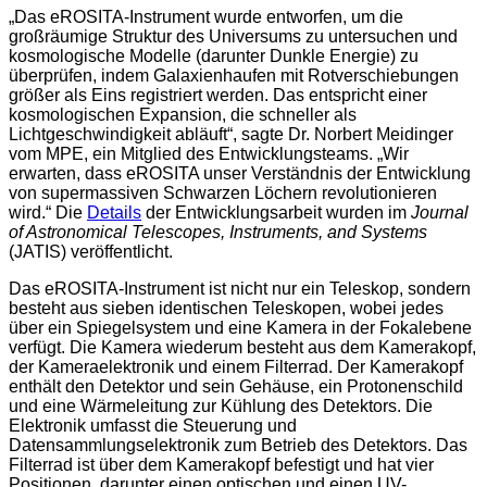
„Das eROSITA-Instrument wurde entworfen, um die
großräumige Struktur des Universums zu untersuchen und
kosmologische Modelle (darunter Dunkle Energie) zu
überprüfen, indem Galaxienhaufen mit Rotverschiebungen
größer als Eins registriert werden. Das entspricht einer
kosmologischen Expansion, die schneller als
Lichtgeschwindigkeit abläuft“, sagte Dr. Norbert Meidinger
vom MPE, ein Mitglied des Entwicklungsteams. „Wir
erwarten, dass eROSITA unser Verständnis der Entwicklung
von supermassiven Schwarzen Löchern revolutionieren
wird.“ Die
Details
der Entwicklungsarbeit wurden im
Journal
of Astronomical Telescopes, Instruments, and Systems
(JATIS) veröffentlicht.
Das eROSITA-Instrument ist nicht nur ein Teleskop, sondern
besteht aus sieben identischen Teleskopen, wobei jedes
über ein Spiegelsystem und eine Kamera in der Fokalebene
verfügt. Die Kamera wiederum besteht aus dem Kamerakopf,
der Kameraelektronik und einem Filterrad. Der Kamerakopf
enthält den Detektor und sein Gehäuse, ein Protonenschild
und eine Wärmeleitung zur Kühlung des Detektors. Die
Elektronik umfasst die Steuerung und
Datensammlungselektronik zum Betrieb des Detektors. Das
Filterrad ist über dem Kamerakopf befestigt und hat vier
Positionen, darunter einen optischen und einen UV-