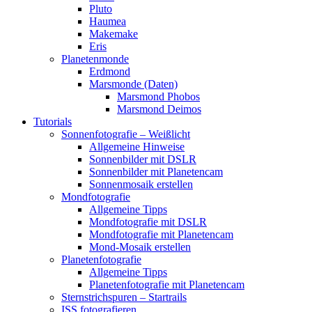
Pluto
Haumea
Makemake
Eris
Planetenmonde
Erdmond
Marsmonde (Daten)
Marsmond Phobos
Marsmond Deimos
Tutorials
Sonnenfotografie – Weißlicht
Allgemeine Hinweise
Sonnenbilder mit DSLR
Sonnenbilder mit Planetencam
Sonnenmosaik erstellen
Mondfotografie
Allgemeine Tipps
Mondfotografie mit DSLR
Mondfotografie mit Planetencam
Mond-Mosaik erstellen
Planetenfotografie
Allgemeine Tipps
Planetenfotografie mit Planetencam
Sternstrichspuren – Startrails
ISS fotografieren