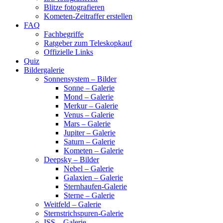
Blitze fotografieren
Kometen-Zeitraffer erstellen
FAQ
Fachbegriffe
Ratgeber zum Teleskopkauf
Offizielle Links
Quiz
Bildergalerie
Sonnensystem – Bilder
Sonne – Galerie
Mond – Galerie
Merkur – Galerie
Venus – Galerie
Mars – Galerie
Jupiter – Galerie
Saturn – Galerie
Kometen – Galerie
Deepsky – Bilder
Nebel – Galerie
Galaxien – Galerie
Sternhaufen-Galerie
Sterne – Galerie
Weitfeld – Galerie
Sternstrichspuren-Galerie
ISS – Galerie