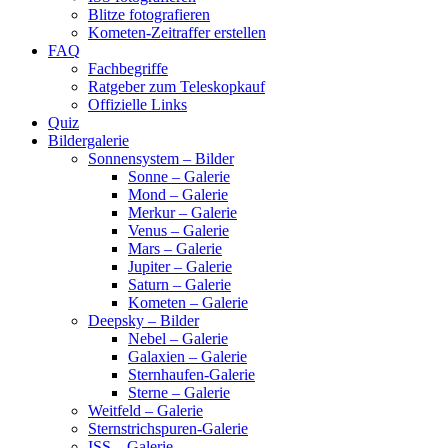
Blitze fotografieren
Kometen-Zeitraffer erstellen
FAQ
Fachbegriffe
Ratgeber zum Teleskopkauf
Offizielle Links
Quiz
Bildergalerie
Sonnensystem – Bilder
Sonne – Galerie
Mond – Galerie
Merkur – Galerie
Venus – Galerie
Mars – Galerie
Jupiter – Galerie
Saturn – Galerie
Kometen – Galerie
Deepsky – Bilder
Nebel – Galerie
Galaxien – Galerie
Sternhaufen-Galerie
Sterne – Galerie
Weitfeld – Galerie
Sternstrichspuren-Galerie
ISS – Galerie