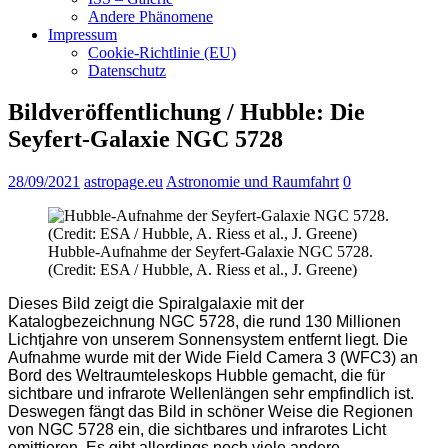
Andere Phänomene
Impressum
Cookie-Richtlinie (EU)
Datenschutz
Bildveröffentlichung / Hubble: Die
Seyfert-Galaxie NGC 5728
28/09/2021
astropage.eu
Astronomie und Raumfahrt
0
Hubble-Aufnahme der Seyfert-Galaxie NGC 5728.
(Credit: ESA / Hubble, A. Riess et al., J. Greene)
Dieses Bild zeigt die Spiralgalaxie mit der
Katalogbezeichnung NGC 5728, die rund 130 Millionen
Lichtjahre von unserem Sonnensystem entfernt liegt. Die
Aufnahme wurde mit der Wide Field Camera 3 (WFC3) an
Bord des Weltraumteleskops Hubble gemacht, die für
sichtbare und infrarote Wellenlängen sehr empfindlich ist.
Deswegen fängt das Bild in schöner Weise die Regionen
von NGC 5728 ein, die sichtbares und infrarotes Licht
emittieren. Es gibt allerdings noch viele andere