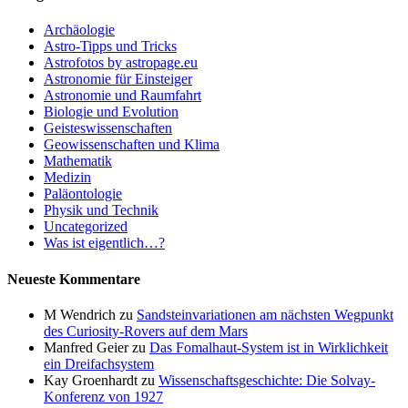
Archäologie
Astro-Tipps und Tricks
Astrofotos by astropage.eu
Astronomie für Einsteiger
Astronomie und Raumfahrt
Biologie und Evolution
Geisteswissenschaften
Geowissenschaften und Klima
Mathematik
Medizin
Paläontologie
Physik und Technik
Uncategorized
Was ist eigentlich…?
Neueste Kommentare
M Wendrich
zu
Sandsteinvariationen am nächsten Wegpunkt
des Curiosity-Rovers auf dem Mars
Manfred Geier
zu
Das Fomalhaut-System ist in Wirklichkeit
ein Dreifachsystem
Kay Groenhardt
zu
Wissenschaftsgeschichte: Die Solvay-
Konferenz von 1927