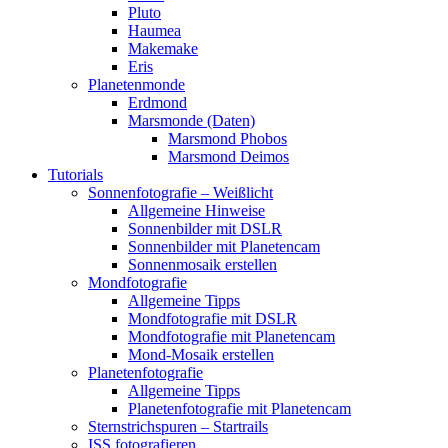
Pluto
Haumea
Makemake
Eris
Planetenmonde
Erdmond
Marsmonde (Daten)
Marsmond Phobos
Marsmond Deimos
Tutorials
Sonnenfotografie – Weißlicht
Allgemeine Hinweise
Sonnenbilder mit DSLR
Sonnenbilder mit Planetencam
Sonnenmosaik erstellen
Mondfotografie
Allgemeine Tipps
Mondfotografie mit DSLR
Mondfotografie mit Planetencam
Mond-Mosaik erstellen
Planetenfotografie
Allgemeine Tipps
Planetenfotografie mit Planetencam
Sternstrichspuren – Startrails
ISS fotografieren