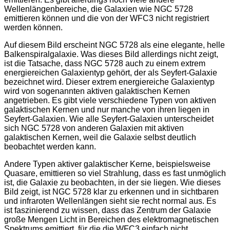
Wellenlängenbereiche, die Galaxien wie NGC 5728
emittieren können und die von der WFC3 nicht registriert
werden können.
Auf diesem Bild erscheint NGC 5728 als eine elegante, helle
Balkenspiralgalaxie. Was dieses Bild allerdings nicht zeigt,
ist die Tatsache, dass NGC 5728 auch zu einem extrem
energiereichen Galaxientyp gehört, der als Seyfert-Galaxie
bezeichnet wird. Dieser extrem energiereiche Galaxientyp
wird von sogenannten aktiven galaktischen Kernen
angetrieben. Es gibt viele verschiedene Typen von aktiven
galaktischen Kernen und nur manche von ihren liegen in
Seyfert-Galaxien. Wie alle Seyfert-Galaxien unterscheidet
sich NGC 5728 von anderen Galaxien mit aktiven
galaktischen Kernen, weil die Galaxie selbst deutlich
beobachtet werden kann.
Andere Typen aktiver galaktischer Kerne, beispielsweise
Quasare, emittieren so viel Strahlung, dass es fast unmöglich
ist, die Galaxie zu beobachten, in der sie liegen. Wie dieses
Bild zeigt, ist NGC 5728 klar zu erkennen und in sichtbaren
und infraroten Wellenlängen sieht sie recht normal aus. Es
ist faszinierend zu wissen, dass das Zentrum der Galaxie
große Mengen Licht in Bereichen des elektromagnetischen
Spektrums emittiert, für die die WFC3 einfach nicht