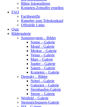
Blitze fotografieren
Kometen-Zeitraffer erstellen
FAQ
Fachbegriffe
Ratgeber zum Teleskopkauf
Offizielle Links
Quiz
Bildergalerie
Sonnensystem – Bilder
Sonne – Galerie
Mond – Galerie
Merkur – Galerie
Venus – Galerie
Mars – Galerie
Jupiter – Galerie
Saturn – Galerie
Kometen – Galerie
Deepsky – Bilder
Nebel – Galerie
Galaxien – Galerie
Sternhaufen-Galerie
Sterne – Galerie
Weitfeld – Galerie
Sternstrichspuren-Galerie
ISS – Galerie