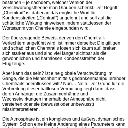
bestehen – je nachdem, welcher Version der
Verschwörungstheorie man Glauben schenkt. Der Begriff
„Chemtrail“ ist dabei an das englische Wort für
Kondensstreifen („Contrail“) angelehnt und soll auf die
schädliche Wirkung hinweisen, indem stattdessen der
Wortstamm von Chemie eingebunden wird.
Der überzeugende Beweis, der von den Chemtrail-
Verfechtern angeführt wird, ist immer derselbe: Die giftigen
und schädlichen Chemtrails lösen sich kaum auf, breiten
sich stärker aus und sind viel länger sichtbar als die
gewöhnlichen und harmlosen Kondensstreifen der
Flugzeuge.
Aber kann das sein? Ist eine globale Verschwörung im
Gange, die die Menschheit mittels gedankenmanipulierender
Chemtrails beeinflussen will? Nun… Nein. Der Grund für die
Verbreitung dieser haltlosen Vermutung liegt darin, dass
deren Anhänger die Zusammenhänge und
Wechselwirkungen innerhalb der Atmosphäre nicht
verstehen oder sie (bewusst oder unbewusst)
missinterpretieren.
Die Atmosphäre ist ein komplexes und äußerst dynamisches
System. Schon eine kleine Änderung eines Parameters kann