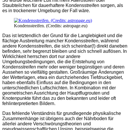
So würde feuchtere Luft mit mehr Aaerosolen oder
Staubteilchen für dauerhaftere Kondensstreifen sorgen, als
es in trockenerer Umgebung der Fall wäre.
Kondensstreifen. (Credits: astropage.eu)
Das ist letztendlich der Grund für die Langlebigkeit und die
flächige Ausbreitung mancher Kondensstreifen, während
andere Kondensstreifen, die sich scheinbar(!) direkt daneben
befinden, sehr begrenzt bleiben und sich schnell auflösen. In
Wirklichkeit herrschen dort nur andere
Umgebungsbedingungen, die die Entstehung von
Kondensstreifen mehr oder weniger begünstigen und deren
Aussehen so vielfältig gestalten. Großräumige Änderungen
der Wetterlagen, etwa ein durchziehendes Tiefdruckgebiet,
haben ebenfalls Einfluss auf die Bedingungen in den
unterschiedlichen Luftschichten. In Kombination mit der
geometrischen Ausrichtung der Hauptflugrouten und
Knotenpunkte führt das zu den bekannten und leider oft
fehlinterpretierten Bildern.
Das fehlende Verständnis für grundlegende physikalische
Zusammenhänge ist übrigens auch der Nährboden für
allerlei andere Verschwörungstheorien und
pseudowissenschaftlichen Unsinn, beispielsweise die