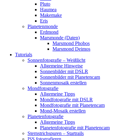
Pluto
Haumea
Makemake
Eris
Planetenmonde
Erdmond
Marsmonde (Daten)
Marsmond Phobos
Marsmond Deimos
Tutorials
Sonnenfotografie – Weißlicht
Allgemeine Hinweise
Sonnenbilder mit DSLR
Sonnenbilder mit Planetencam
Sonnenmosaik erstellen
Mondfotografie
Allgemeine Tipps
Mondfotografie mit DSLR
Mondfotografie mit Planetencam
Mond-Mosaik erstellen
Planetenfotografie
Allgemeine Tipps
Planetenfotografie mit Planetencam
Sternstrichspuren – Startrails
ISS fotografieren